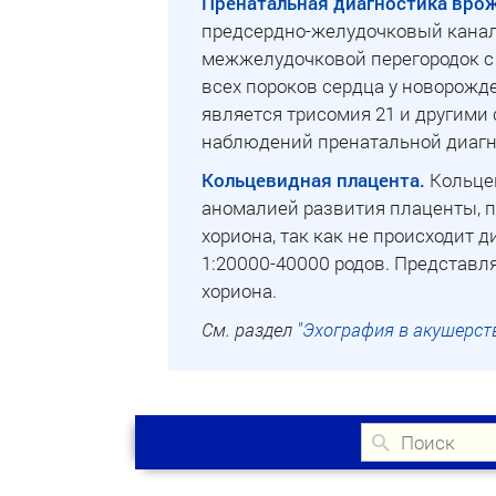
Пренатальная диагностика врож
предсердно-желудочковый канал
межжелудочковой перегородок с 
всех пороков сердца у новорожде
является трисомия 21 и другими
наблюдений пренатальной диагно
Кольцевидная плацента.
Кольцев
аномалией развития плаценты, п
хориона, так как не происходит д
1:20000-40000 родов. Представл
хориона.
См. раздел
"Эхография в акушерст