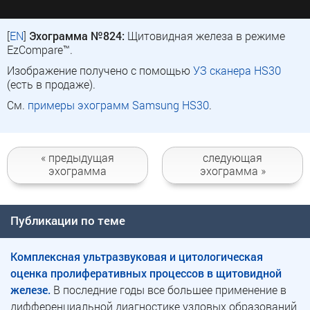
[
EN
]
Эхограмма №824:
Щитовидная железа в режиме
EzCompare™.
Изображение получено с помощью
УЗ сканера HS30
(есть в продаже).
См.
примеры эхограмм Samsung HS30
.
« предыдущая
следующая
эхограмма
эхограмма »
Публикации по теме
Комплексная ультразвуковая и цитологическая
оценка пролиферативных процессов в щитовидной
железе.
В последние годы все большее применение в
дифференциальной диагностике узловых образований