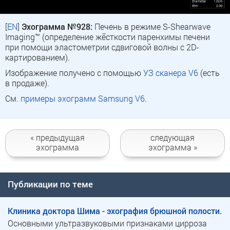
[
EN
]
Эхограмма №928:
Печень в режиме S-Shearwave
Imaging™ (определение жёсткости паренхимы печени
при помощи эластометрии сдвиговой волны с 2D-
картированием).
Изображение получено с помощью
УЗ сканера V6
(есть
в продаже).
См.
примеры эхограмм Samsung V6
.
« предыдущая
следующая
эхограмма
эхограмма »
Публикации по теме
Клиника доктора Шима - эхография брюшной полости.
Основными ультразвуковыми признаками цирроза