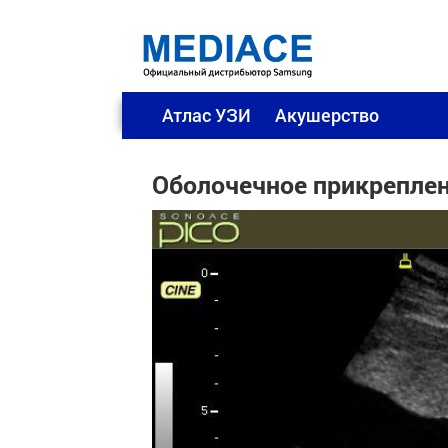
Атлас УЗИ
Акушерство
Оболочечное прикрепле