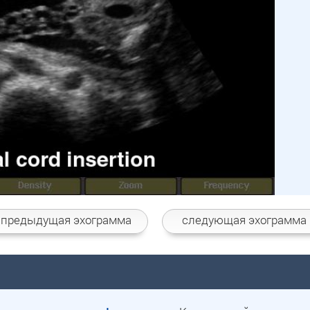
 предыдущая
эхограмма
следующая
эхограмма 