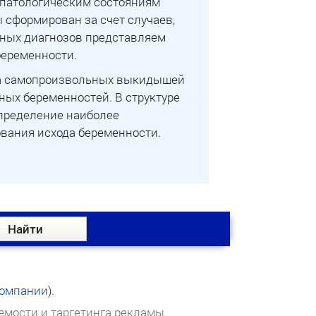
патологическим состояниям
 сформирован за счет случаев,
льных диагнозов представляем
беременности.
а самопроизвольных выкидышей
нных беременностей. В структуре
определение наиболее
вания исхода беременности.
омпании
).
емости и таргетинга рекламы.