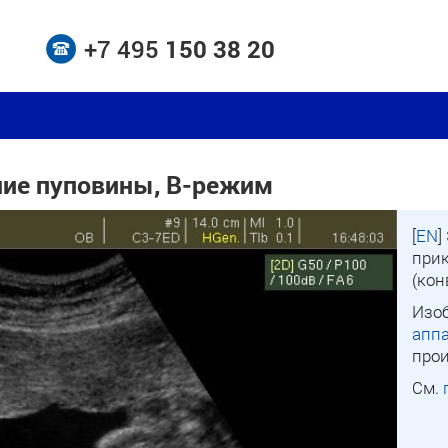
+7 495
150 38 20
ние пуповины, B-режим
[
EN
]
при
(кон
Изо
аппа
прои
См.