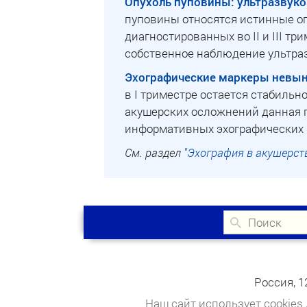
Опухоль пуповины: ультразвуков
пуповины относятся истинные оп
диагностированных во II и III т
собственное наблюдение ультраз
Эхографические маркеры невын
в I триместре остается стабильн
акушерских осложнений данная п
информативных эхографических 
См. раздел
"Эхография в акушерст
Россия, 1
Наш сайт использует cookies