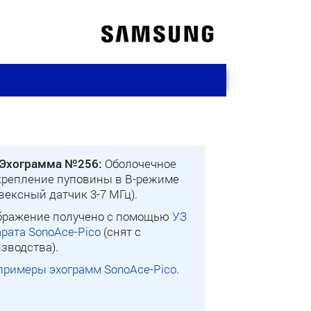
Эхограмма №256:
Оболочечное
крепление пуповины в B-режиме
вексный датчик 3-7 МГц).
бражение получено с помощью
УЗ
рата SonoAce-Pico
(снят с
зводства).
примеры эхограмм SonoAce-Pico
.