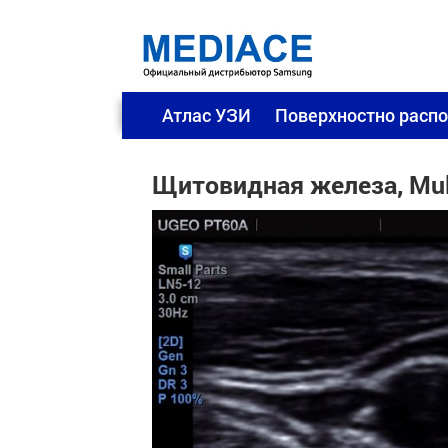
Атлас УЗИ
Поверхностно расп
Щитовидная железа, Mul