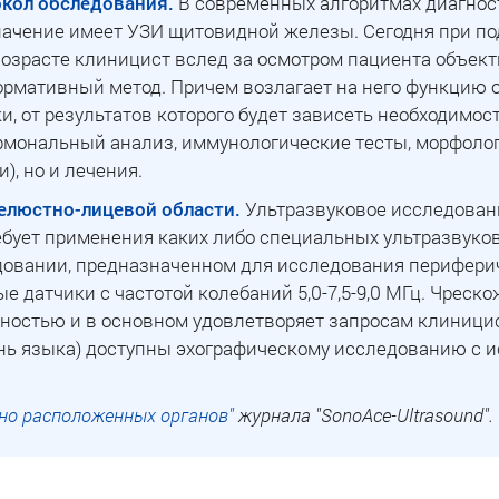
кол обследования.
В современных алгоритмах диагнос
начение имеет УЗИ щитовидной железы. Сегодня при п
зрасте клиницист вслед за осмотром пациента объекти
рмативный метод. Причем возлагает на него функцию о
, от результатов которого будет зависеть необходимост
рмональный анализ, иммунологические тесты, морфоло
, но и лечения.
елюстно-лицевой области.
Ультразвуковое исследовани
ебует применения каких либо специальных ультразвуко
овании, предназначенном для исследования периферич
 датчики с частотой колебаний 5,0-7,5-9,0 МГц. Чреск
ностью и в основном удовлетворяет запросам клиницис
ень языка) доступны эхографическому исследованию с
но расположенных органов"
журнала "SonoAce-Ultrasound".