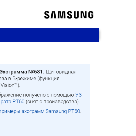
Эхограмма №681:
Щитовидная
еза в B-режиме (функция
iVision™).
бражение получено с помощью
УЗ
арата PT60
(снят с производства).
примеры эхограмм Samsung PT60
.