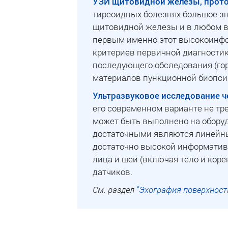
УЗИ щитовидной железы, прото
тиреоидных болезнях большое з
щитовидной железы и в любом во
первым именно этот высокоинфо
критериев первичной диагностики
последующего обследования (го
материалов пункционной биопсии)
Ультразвуковое исследование ч
его современном варианте не тр
может быть выполнено на оборуд
достаточными являются линейные
достаточно высокой информатив
лица и шеи (включая тело и кор
датчиков.
См. раздел
"Эхография поверхност