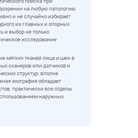
тического поиска при
одозрении на любую патологию
вно и не случайно избирает
дного из главных и опорных
ь и выбор не только
гическое исследование
е мягких тканей лица и шеи в
вых сканеров или датчиков и
еских структур: вполне
ожная эхография обладает
тов: практически все отделы
 использованием наружных