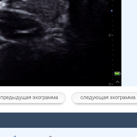
 предыдущая
эхограмма
следующая
эхограмма 