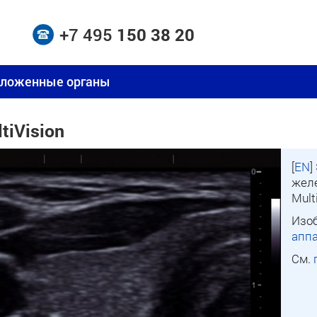
+7 495
150 38 20
оложенные органы
tiVision
[
EN
]
жел
Mult
Изо
апп
См.