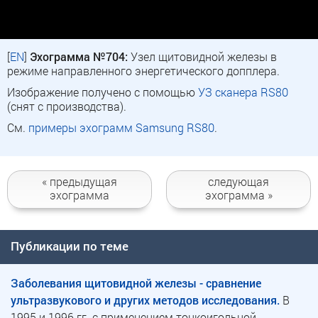
[
EN
]
Эхограмма №704:
Узел щитовидной железы в
режиме направленного энергетического допплера.
Изображение получено с помощью
УЗ сканера RS80
(снят с производства).
См.
примеры эхограмм Samsung RS80
.
« предыдущая
следующая
эхограмма
эхограмма »
Публикации по теме
Заболевания щитовидной железы - сравнение
ультразвукового и других методов исследования.
В
1995 и 1996 гг. с применением тонкоигольной