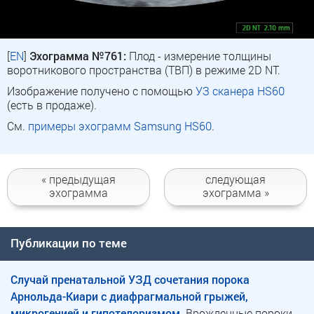
[
EN
]
Эхограмма №761:
Плод - измерение толщины
воротникового пространства (ТВП) в режиме 2D NT.
Изображение получено с помощью
УЗ сканера HS60
(есть в продаже).
См.
примеры эхограмм Samsung HS60
.
« предыдущая
следующая
эхограмма
эхограмма »
Публикации по теме
Случай пренатальной УЗД сочетания порока
Арнольда-Киари с диафрагмальной грыжей,
микрогенией и гипотелоризмом.
Врожденные пороки