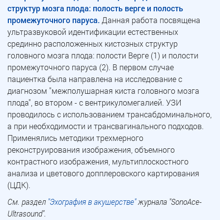
структур мозга плода: полость верге и полость
промежуточного паруса.
Данная работа посвящена
ультразвуковой идентификации естественных
срединно расположенных кистозных структур
головного мозга плода: полости Верге (1) и полости
промежуточного паруса (2). В первом случае
пациентка была направлена на исследование с
диагнозом "межполушарная киста головного мозга
плода", во втором - с вентрикуломегалией. УЗИ
проводилось с использованием трансабдоминального,
а при необходимости и трансвагинального подходов.
Применялись методики трехмерного
реконструирования изображения, объемного
контрастного изображения, мультиплоскостного
анализа и цветового допплеровского картирования
(ЦДК).
См. раздел
"Эхография в акушерстве"
журнала "SonoAce-
Ultrasound".