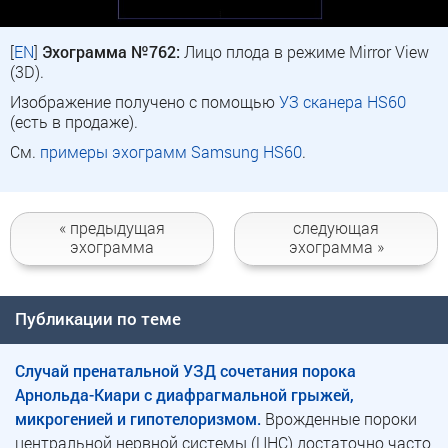
[
EN
]
Эхограмма №762:
Лицо плода в режиме Mirror View
(3D).
Изображение получено с помощью
УЗ сканера HS60
(есть в продаже).
См.
примеры эхограмм Samsung HS60
.
« предыдущая
следующая
эхограмма
эхограмма »
Публикации по теме
Случай пренатальной УЗД сочетания порока
Арнольда-Киари с диафрагмальной грыжей,
микрогенией и гипотелоризмом.
Врожденные пороки
центральной нервной системы (ЦНС) достаточно часто