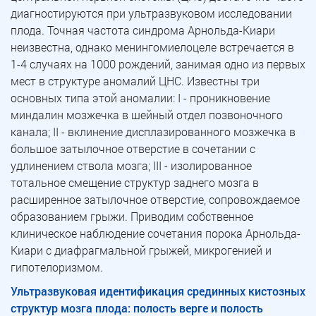
диагностируются при ультразвуковом исследовании
плода. Точная частота синдрома Арнольда-Киари
неизвестна, однако менингомиелоцеле встречается в
1-4 случаях на 1000 рождений, занимая одно из первых
мест в структуре аномалий ЦНС. Известны три
основных типа этой аномалии: I - проникновение
миндалин мозжечка в шейный отдел позвоночного
канала; II - вклинение дисплазированного мозжечка в
большое затылочное отверстие в сочетании с
удлинением ствола мозга; III - изолированное
тотальное смещение структур заднего мозга в
расширенное затылочное отверстие, сопровождаемое
образованием грыжи. Приводим собственное
клиническое наблюдение сочетания порока Арнольда-
Киари с диафрагмальной грыжей, микрогенией и
гипотелоризмом.
Ультразвуковая идентификация срединных кистозных
структур мозга плода: полость верге и полость