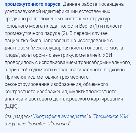
промежуточного паруса.
Данная работа посвящена
ультразвуковой идентификации естественных
срединно расположенных кистозных структур
головного мозга плода: полости Верге (1) и полости
промежуточного паруса (2). В первом случае
пациентка была направлена на исследование с
диагнозом "межполушарная киста головного мозга
плода", во втором - с вентрикуломегалией. УЗИ
проводилось с использованием трансабдоминального,
а при необходимости и трансвагинального подходов.
Применялись методики трехмерного
реконструирования изображения, объемного
контрастного изображения, мультиплоскостного
анализа и цветового допплеровского картирования
(ЦДК).
См. разделы
"Эхография в акушерстве"
и
"Трехмерное УЗИ"
в журнале "SonoAce-Ultrasound".