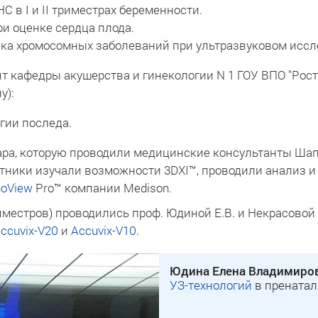
 в I и II триместрах беременности.
и оценке сердца плода.
ка хромосомных заболеваний при ультразвуковом исслед
ент кафедры акушерства и гинекологии N 1 ГОУ ВПО "Рос
у):
гии последа.
ра, которую проводили медицинские консультанты Шапов
участники изучали возможности 3DXI™, проводили анализ
noView
Pro™ компании Medison.
риместров) проводились проф. Юдиной Е.В. и Некрасовой
ccuvix-V20
и
Accuvix-V10
.
Юдина Елена Владимиро
УЗ-технологий
в пренатал