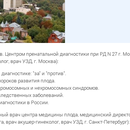
зав. Центром пренатальной диагностики при РД N 27 г. 
ог, врач УЗД, г. Москва):
иагностике: "за" и "против".
пороков развития плода.
 хромосомных и нехромосомных синдромов.
ледственных заболеваний.
агностики в России.
авный врач центра медицины плода, медицинский директ
, врач акушер-гинеколог, врач УЗД, г. Санкт-Петербург):