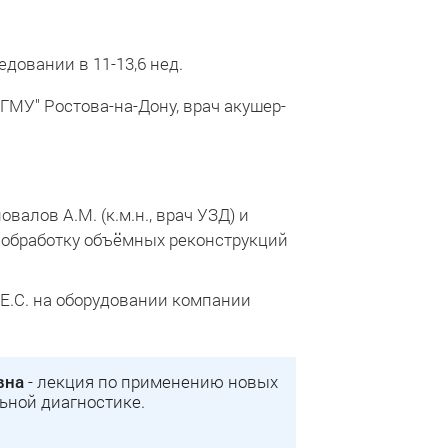
овании в 11-13,6 нед.
тГМУ" Ростова-на-Дону, врач акушер-
алов А.М. (к.м.н., врач УЗД) и
 и обработку объёмных реконструкций
 Е.С. на оборудовании компании
вна
- лекция по применению новых
ьной диагностике.