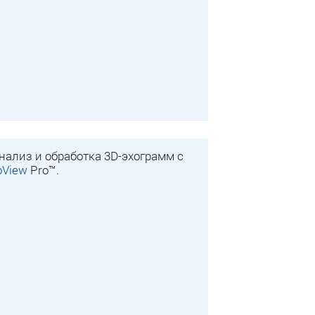
анализ и обработка 3D-эхограмм с
oView
Pro™.