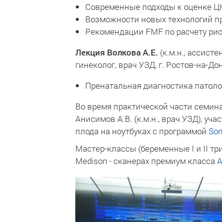
Современные подходы к оценке ЦНС
Возможности новых технологий пр
Рекомендации FMF по расчету рис
Лекция Волкова А.Е.
(к.м.н., ассист
гинеколог, врач УЗД, г. Ростов-на-Дон
Пренатальная диагностика патоло
Во время практической части семина
Анисимов А.В. (к.м.н., врач УЗД), 
плода на ноутбуках с программой
So
Мастер-классы (беременные I и II т
Medison - сканерах премиум класса
A