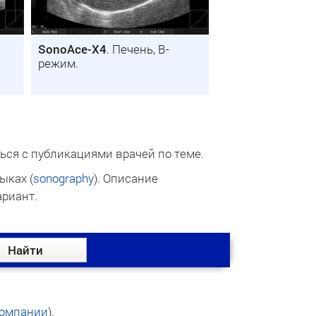
SonoAce-X4
. Печень, B-
режим.
ься с публикациями врачей по теме.
ыках (
sonography
). Описание
ариант.
омпании
).