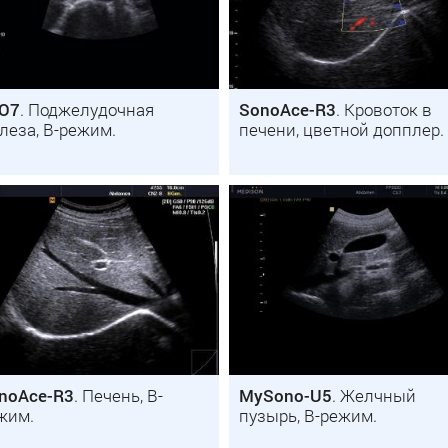
O7
. Поджелудочная
SonoAce-R3
. Кровоток в
леза, B-режим.
печени, цветной допплер.
noAce-R3
. Печень, B-
MySono-U5
. Желчный
жим.
пузырь, B-режим.