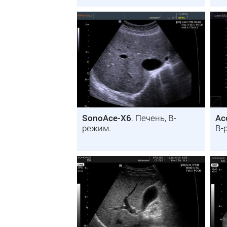
SonoAce-X6
. Печень, B-
Ac
режим.
B-