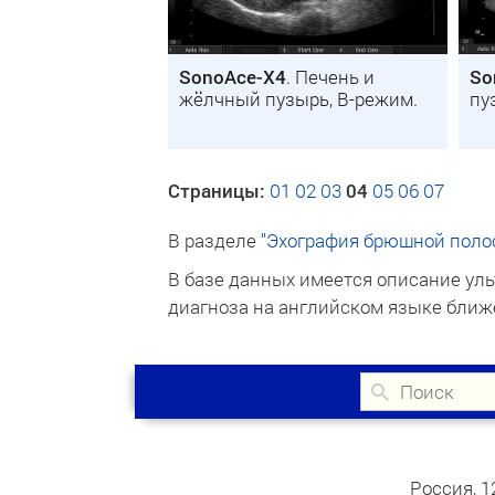
SonoAce-X4
. Печень и
So
жёлчный пузырь, B-режим.
пу
Страницы:
01
02
03
04
05
06
07
В разделе
"Эхография брюшной поло
В базе данных имеется описание уль
диагноза на английском языке ближе
Россия, 1