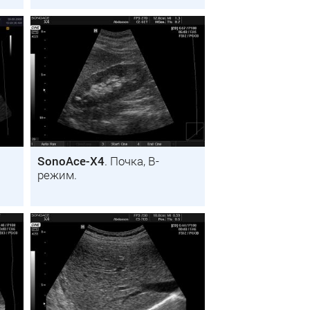
SonoAce-X4
. Почка, B-
режим.