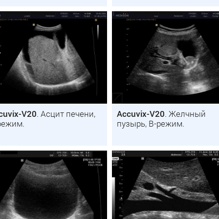
cuvix-V20
. Асцит печени,
Accuvix-V20
. Желчный
режим.
пузырь, B-режим.