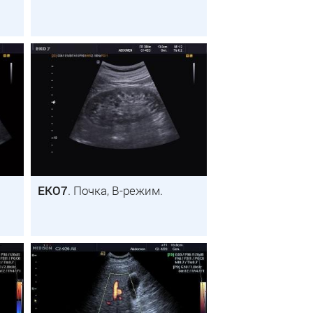
EKO7
. Почка, B-режим.