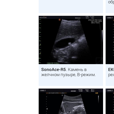
об
SonoAce-R5
. Камень в
EK
желчном пузыре, B-режим.
ре