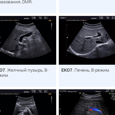
разования, DMR.
O7
. Желчный пузырь, B-
EKO7
. Печень, B-режим.
жим.