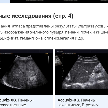
ьные исследования
(стр. 4)
ания" атласа представлены результаты ультразвуковы
ь изображения желчного пузыря, печени, почек и кишеч
цификат, гемангиома, спленомегалия и др.
cuvix-XG
. Печень -
Accuvix-XG
. Печень -
ожественные
гемангиома, B-режим.