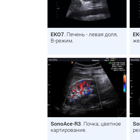
EKO7
. Печень - левая доля,
EK
B-режим.
же
SonoAce-R3
. Почка, цветное
So
картирование.
ре