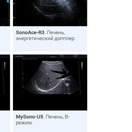
SonoAce-R3
. Печень,
энергетический допплер.
MySono-U5
. Печень, B-
режим.