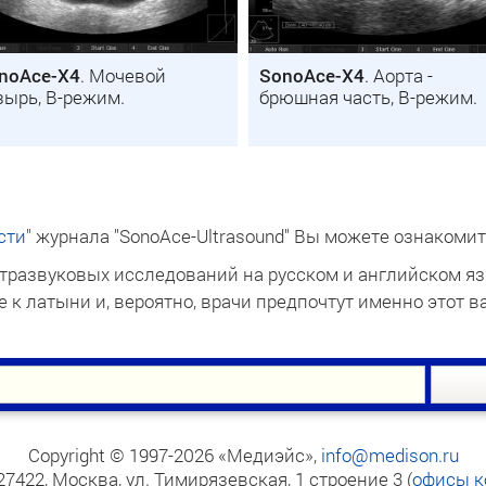
noAce-X4
. Мочевой
SonoAce-X4
. Аорта -
зырь, B-режим.
брюшная часть, B-режим.
сти"
журнала "SonoAce-Ultrasound" Вы можете ознакомит
тразвуковых исследований на русском и английском яз
 к латыни и, вероятно, врачи предпочтут именно этот в
Copyright © 1997-2026 «Медиэйс»,
info@medison.ru
27422, Москва, ул. Тимирязевская, 1 строение 3
(
офисы к