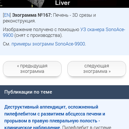
[
EN
]
Эхограмма №167:
Печень - 3D срезы и
реконструкция.
Изображение получено с помощью
УЗ сканера SonoAce-
9900
(снят с производства).
См.
примеры эхограмм SonoAce-9900
.
« предыдущая
следующая
эхограмма
эхограмма »
Публикации по теме
Деструктивный аппендицит, осложненный
пилефлебитом с развитием абсцесса печени и
прорывом в правую плевральную полость -
клиническое наблюдение.
Пилефлебит в системе