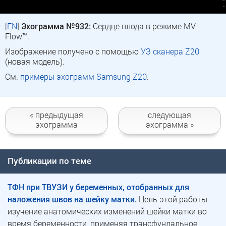
[
EN
]
Эхограмма №932:
Сердце плода в режиме MV-
Flow™.
Изображение получено с помощью
УЗ сканера Z20
(новая модель).
См.
примеры эхограмм Samsung Z20
.
« предыдущая
следующая
эхограмма
эхограмма »
Публикации по теме
ТФН при ТВУЗИ у беременных, отобранных для
наложения швов на шейку матки.
Цель этой работы -
изучение анатомических изменений шейки матки во
время беременности, применяя трансфундальное