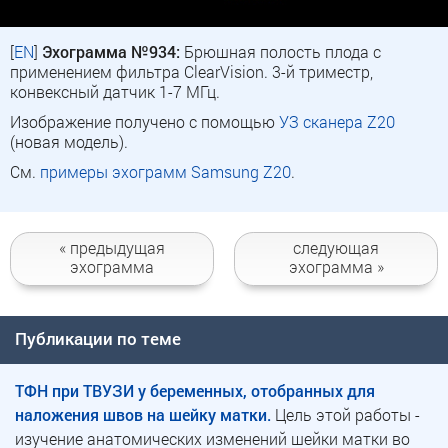
[
EN
]
Эхограмма №934:
Брюшная полость плода с
применением фильтра ClearVision. 3-й триместр,
конвексный датчик 1-7 МГц.
Изображение получено с помощью
УЗ сканера Z20
(новая модель).
См.
примеры эхограмм Samsung Z20
.
« предыдущая
следующая
эхограмма
эхограмма »
Публикации по теме
ТФН при ТВУЗИ у беременных, отобранных для
наложения швов на шейку матки.
Цель этой работы -
изучение анатомических изменений шейки матки во