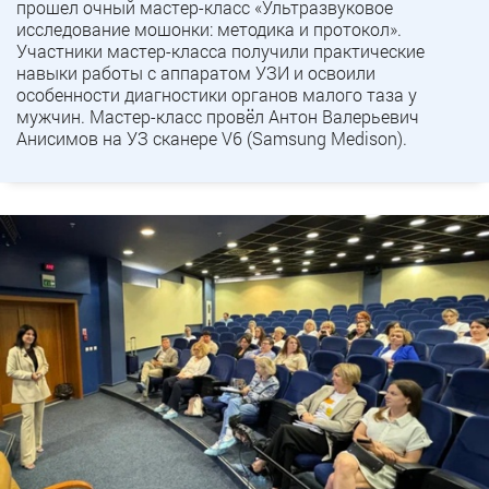
прошел очный мастер-класс «Ультразвуковое
исследование мошонки: методика и протокол».
Участники мастер-класса получили практические
навыки работы с аппаратом УЗИ и освоили
особенности диагностики органов малого таза у
мужчин. Мастер-класс провёл Антон Валерьевич
Анисимов на УЗ сканере V6 (Samsung Medison).