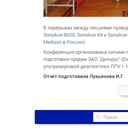
В перерывах между лекциями провод
SonoAce-8000, SonoAce-X4 и SonoAce
Medison в России
).
Конференция организована силами о
подготовки продаж ЗАО "Дельрус" (Е
ультразвуковой диагностики ЛПУ г.
Отчет подготовила Лукьянова И.Г.