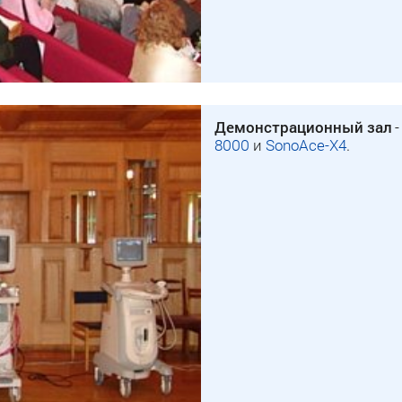
Демонстрационный зал
-
8000
и
SonoAce-X4
.