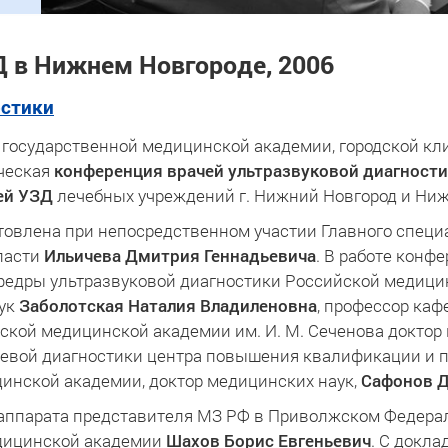
 в Нижнем Новгороде, 2006
остики
государственной медицинской академии, городской кли
ическая
конференция врачей ультразвуковой диагност
ей УЗД
лечебных учреждений г. Нижний Новгород и Ниж
овлена при непосредственном участии Главного специ
ласти
Ильичева Дмитрия Геннадьевича
. В работе конф
афедры ультразвуковой диагностики Российской медиц
аук
Заболотская Наталия Владиленовна
, профессор ка
ской медицинской академии им. И. М. Сеченова доктор
чевой диагностики центра повышения квалификации и 
инской академии, доктор медицинских наук,
Сафонов 
аппарата представителя МЗ РФ в Приволжском Федерал
дицинской академии
Шахов Борис Евгеньевич
. С докл