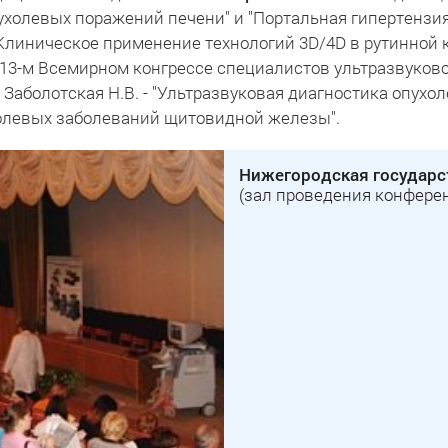
пухолевых поражений печени" и "Портальная гипертензия
"Клиническое применение технологий 3D/4D в рутинной 
 13-м Всемирном конгрессе специалистов ультразвуково
р Заболотская Н.В. - "Ультразвуковая диагностика опу
холевых заболеваний щитовидной железы".
Нижегородская государс
(зал проведения конферен