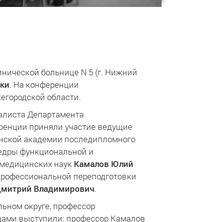
нической больнице N 5 (г. Нижний
ики
. На конференции
егородской области.
алиста Департамента
еренции приняли участие ведущие
инской академии последипломного
федры функциональной и
 медицинских наук
Камалов Юлий
профессиональной переподготовки
Дмитрий Владимирович
.
ьном округе, профессор
адами выступили: профессор Камалов