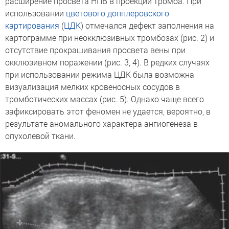
расширение просвета НПВ в проекции тромба. При
использовании
цветового допплеровского
картирования
(
ЦДК
) отмечался дефект заполнения на
картограмме при неокклюзивных тромбозах (рис. 2) и
отсутствие прокрашивания просвета вены при
окклюзивном поражении (рис. 3, 4). В редких случаях
при использовании режима ЦДК была возможна
визуализация мелких кровеносных сосудов в
тромботических массах (рис. 5). Однако чаще всего
зафиксировать этот феномен не удается, вероятно, в
результате аномального характера ангиогенеза в
опухолевой ткани.