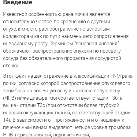
Введение
Известной особенностью рака почки является
относительно частое, по сравнению с другими
опухолями, его распространение по венозным
коллекторам как по пути наименьшего сопротивления
инвазивному росту. Термином "венозная инвазия"
обозначают распространение опухоли по просвету
сосуда без обязательного прорастания сосудистой
стенки.
Этот факт нашел отражение в классификации TNM рака
почки, согласно которой распространение опухолевого
тромбоза на почечную вену и нижнюю полую вену
(НПВ) ниже диафрагмы соответствует стадии Т3б, а
выше - стадии Т3с (при отсутствии более глубокой
инвазии окружающих тканей, соответствующей стадии
Т4). В зависимости от протяженности и отношения к
печеночным венам выделяют четыре уровня тромбоза
НПВ: периренальный, подпеченочный,