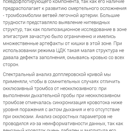
псевдофлотирующего компонента, так как его наличие
предрасполагает к развитию смертельного осложнения
- тромбоэмболии ветвей легочной артерии. Большие
трудности представляло выявление нитевидных
структур, так как полипозиционное исследование в зоне
эпигастрия зачастую было ограниченно и имелись
множественные артефакты от кишки в этой зоне. При
использовании режима ЦДК такая малая структура не
давала дефекта заполнения, омываясь кровью со всех
сторон.
Спектральный анализ допплеровской кривой мы
применяли, чтобы в сомнительных случаях отличить
окклюзивный тромбоз от неокклюзивного: при
выполнении дыхательной пробы при неокклюзивном
тромбозе отмечалась синхронизация кровотока ниже
уровня поражения с актом дыхания и его отсутствие
при окклюзии. Анализ скоростных параметров не
проводился из-за неинформативности данных, так как
венозный кровоток очень лабилен и амплитуда его