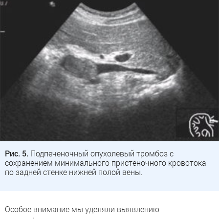
Рис. 5.
Подпеченочный опухолевый тромбоз с
сохранением минимального пристеночного кровотока
по задней стенке нижней полой вены.
Особое внимание мы уделяли выявлению