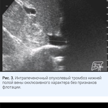
Рис. 3.
Интрапеченочный опухолевый тромбоз нижней
полой вены окклюзивного характера без признаков
флотации.