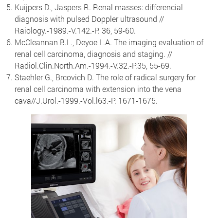
Kuijpers D., Jaspers R. Renal masses: differencial
diagnosis with pulsed Doppler ultrasound //
Raiology.-1989.-V.142.-P. 36, 59-60.
McCleannan B.L., Deyoe L.A. The imaging evaluation of
renal cell carcinoma, diagnosis and staging. //
Radiol.Clin.North.Am.-1994.-V.32.-P.35, 55-69.
Staehler G., Brcovich D. The role of radical surgery for
renal cell carcinoma with extension into the vena
cava//J.Urol.-1999.-Vol.l63.-P. 1671-1675.