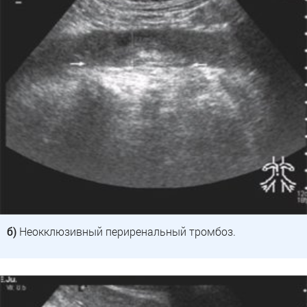
б)
Неокклюзивный периренальный тромбоз.