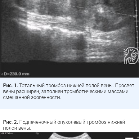
Рис. 1.
Тотальный тромбоз нижней полой вены. Просвет
вены расширен, заполнен тромботическими массами
смешанной эхогенности.
Рис. 2.
Подпеченочный опухолевый тромбоз нижней
полой вены.