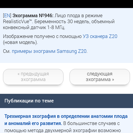
[
EN
]
Эхограмма №946:
Лицо плода в режиме
RealisticVue™. Беременность 30 недель, объемный
конвексный датчик 1-8 МГц.
Изображение получено с помощью
УЗ сканера Z20
(новая модель).
См.
примеры эхограмм Samsung Z20
.
« предыдущая
следующая
эхограмма
эхограмма »
Публикации по теме
Трехмерная эхография в определении анатомии плода
и аномалий его развития.
В большинстве случаев с
помощью метода двухмерной эхографии возможно