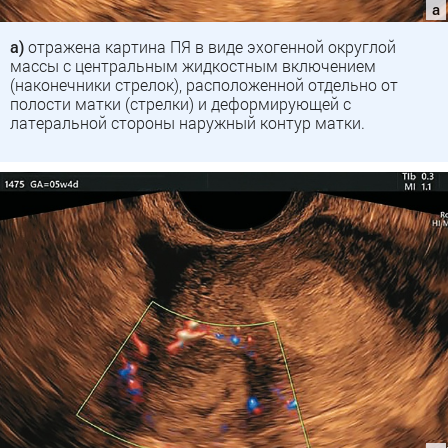
а)
отражена картина ПЯ в виде эхогенной округлой
массы с центральным жидкостным включением
(наконечники стрелок), расположенной отдельно от
полости матки (стрелки) и деформирующей с
латеральной стороны наружный контур матки.