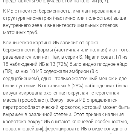
представлены 90 случаев этой патологии [6, 7].
К ИБ относится беременность, имплантированная в
структуре миометрия (частично или полностью) выше
внутреннего зева и вне интерстициальных отделов
маточных труб.
Клиническая картина ИБ зависит от срока
беременности, формы (частичная или полная) и от того,
развивается или нет. Так, в серии S. Nijjar и соавт. [7] из
18 наблюдений ИБ в 13 (72%) было видно плодное яйцо
(ПЯ), из них 10 ИБ содержали эмбрион (8 с
сердцебиением), одна - только желточный мешок и две
были пустыми. В остальных 5 (28%) наблюдениях была
визуализирована эхогенная округлая гетерогенная
масса (трофобласт). Вокруг зоны ИБ определяется
перитрофобластический кровоток, который может быть
выражен в различной степени. Этот признак наличия
кровотока вокруг ИБ считают ключевой особенностью,
позволяющей дифференцировать ИБ в виде солидного