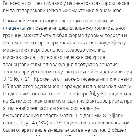
Во всех этих трех случаях у пациенток фактором риска
была лапароскопическая миомэктомия в анамнезе.
Причиной имплантации бластоцисты и развития
плаценты
за пределами децидуально-миометральной
границы может быть любая форма травмы полости и
тела матки, которая приводит к остаточному дефекту
миометрия: корпоральное кесарево сечение,
миомэктомия, гистероскопическая хирургия,
трансцервикальная эвакуация продуктов зачатия,
травма при установке внутриматочной спирали или при
ЭКО [6, 7, 21]. Кроме того, также описанными причинами
ИБ являются аденомиоз и врожденная аномалия матки.
По данным систематического обзора [6], у 80 пациенток
из 82 имелся, как минимум, один из факторов риска, при
этом наиболее частым являлось наличие
выскабливания полости матки. По данным S. Nijjar и
соавт. [7], у 14 (78%) из 18 пациенток в их исследовании
были оперативные вмешательства на матке. В общей