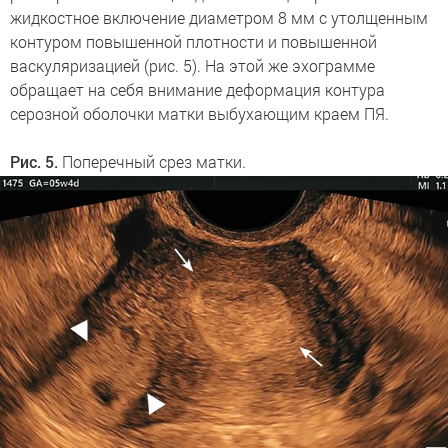
жидкостное включение диаметром 8 мм с утолщенным
контуром повышенной плотности и повышенной
васкуляризацией (рис. 5). На этой же эхограмме
обращает на себя внимание деформация контура
серозной оболочки матки выбухающим краем ПЯ.
Рис. 5.
Поперечный срез матки.