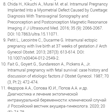
Chida H., Kikuchi A., Murai M. et al. Intramural Pregnancy
Implanted Into a Myometrial Defect Caused by Curettage:
Diagnosis With Transvaginal Sonography and
Preconception and Postconception Magnetic Resonance
Imaging // J Ultrasound Med. 2016; 35 (9): 2066-2067.
DOI: 10.7863/ultra.15.11071.
Petit L., Lecointre C., Ducarme G. Intramural ectopic
pregnancy with live birth at 37 weeks of gestation // Arch
Gynecol Obstet. 2013; 287(3): 613-614. DOI:
10.1007/s00404-012-2549-2.
Fait G., Goyert G., Sundareson A., Pickens A., Jr.
Intramural pregnancy with fetal survival: case history and
discussion of etiologic factors // Obstet Gynecol. 1987; 70
(3, Pt 2): 472-474.
Федоров А.А., Сопова Ю.И., Попов А.А. и др.
Диагностика и лечение эктопической
интрамуральной беременности: клинический случай
// Российский вестник акушера-гинеколога. 2020; 20
(5): 74-78.