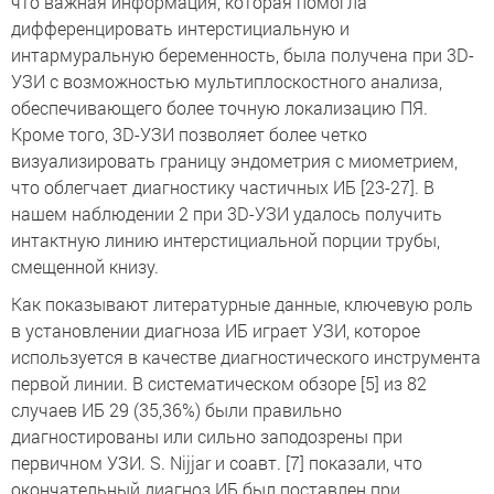
что важная информация, которая помогла
дифференцировать интерстициальную и
интармуральную беременность, была получена при 3D-
УЗИ с возможностью мультиплоскостного анализа,
обеспечивающего более точную локализацию ПЯ.
Кроме того, 3D-УЗИ позволяет более четко
визуализировать границу эндометрия с миометрием,
что облегчает диагностику частичных ИБ [23-27]. В
нашем наблюдении 2 при 3D-УЗИ удалось получить
интактную линию интерстициальной порции трубы,
смещенной книзу.
Как показывают литературные данные, ключевую роль
в установлении диагноза ИБ играет УЗИ, которое
используется в качестве диагностического инструмента
первой линии. В систематическом обзоре [5] из 82
случаев ИБ 29 (35,36%) были правильно
диагностированы или сильно заподозрены при
первичном УЗИ. S. Nijjar и соавт. [7] показали, что
окончательный диагноз ИБ был поставлен при