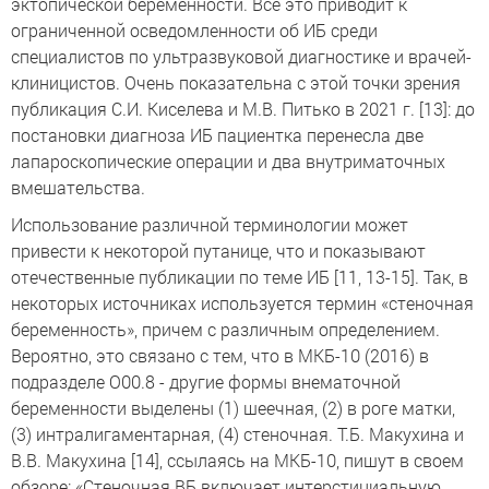
эктопической беременности. Все это приводит к
ограниченной осведомленности об ИБ среди
специалистов по ультразвуковой диагностике и врачей-
клиницистов. Очень показательна с этой точки зрения
публикация С.И. Киселева и М.В. Питько в 2021 г. [13]: до
постановки диагноза ИБ пациентка перенесла две
лапароскопические операции и два внутриматочных
вмешательства.
Использование различной терминологии может
привести к некоторой путанице, что и показывают
отечественные публикации по теме ИБ [11, 13-15]. Так, в
некоторых источниках используется термин «стеночная
беременность», причем с различным определением.
Вероятно, это связано с тем, что в МКБ-10 (2016) в
подразделе О00.8 - другие формы внематочной
беременности выделены (1) шеечная, (2) в роге матки,
(3) интралигаментарная, (4) стеночная. Т.Б. Макухина и
В.В. Макухина [14], ссылаясь на МКБ-10, пишут в своем
обзоре: «Стеночная ВБ включает интерстициальную,