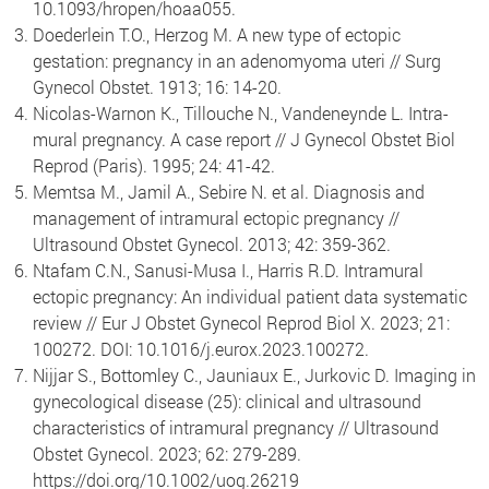
10.1093/hropen/hoaa055.
Doederlein T.O., Herzog M. A new type of ectopic
gestation: pregnancy in an adenomyoma uteri // Surg
Gynecol Obstet. 1913; 16: 14-20.
Nicolas-Warnon K., Tillouche N., Vandeneynde L. Intra-
mural pregnancy. A case report // J Gynecol Obstet Biol
Reprod (Paris). 1995; 24: 41-42.
Memtsa M., Jamil A., Sebire N. et al. Diagnosis and
management of intramural ectopic pregnancy //
Ultrasound Obstet Gynecol. 2013; 42: 359-362.
Ntafam C.N., Sanusi-Musa I., Harris R.D. Intramural
ectopic pregnancy: An individual patient data systematic
review // Eur J Obstet Gynecol Reprod Biol X. 2023; 21:
100272. DOI: 10.1016/j.eurox.2023.100272.
Nijjar S., Bottomley C., Jauniaux E., Jurkovic D. Imaging in
gynecological disease (25): clinical and ultrasound
characteristics of intramural pregnancy // Ultrasound
Obstet Gynecol. 2023; 62: 279-289.
https://doi.org/10.1002/uog.26219