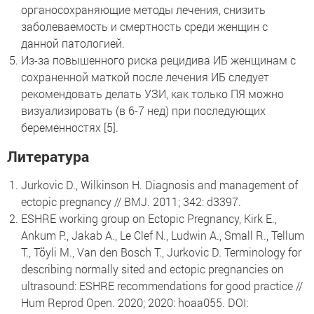
органосохраняющие методы лечения, снизить
заболеваемость и смертность среди женщин с
данной патологией.
Из-за повышенного риска рецидива ИБ женщинам с
сохраненной маткой после лечения ИБ следует
рекомендовать делать УЗИ, как только ПЯ можно
визуализировать (в 6-7 нед) при последующих
беременностях [5].
Литература
Jurkovic D., Wilkinson H. Diagnosis and management of
ectopic pregnancy // BMJ. 2011; 342: d3397.
ESHRE working group on Ectopic Pregnancy, Kirk E.,
Ankum P., Jakab A., Le Clef N., Ludwin A., Small R., Tellum
T., Töyli M., Van den Bosch T., Jurkovic D. Terminology for
describing normally sited and ectopic pregnancies on
ultrasound: ESHRE recommendations for good practice //
Hum Reprod Open. 2020; 2020: hoaa055. DOI: