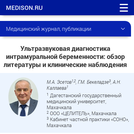
MEDISON.RU
Медицинский журнал, публикации
Ультразвуковая диагностика
интрамуральной беременности: обзор
литературы и клинические наблюдения
1,2
3
М.А. Эсетов
, Г.М. Бекеладзе
, А.Н.
1
Каллаева
1
Дагестанский государственный
медицинский университет,
Махачкала
2
ООО «ЦЕЛИТЕЛЬ», Махачкала
3
Кабинет частной практики «СОНО»,
Махачкала