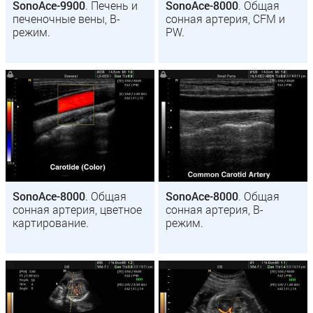
SonoAce-9900
. Печень и
SonoAce-8000
. Общая
печеночные вены, В-
сонная артерия, CFM и
режим.
PW.
SonoAce-8000
. Общая
SonoAce-8000
. Общая
сонная артерия, цветное
сонная артерия, B-
картирование.
режим.