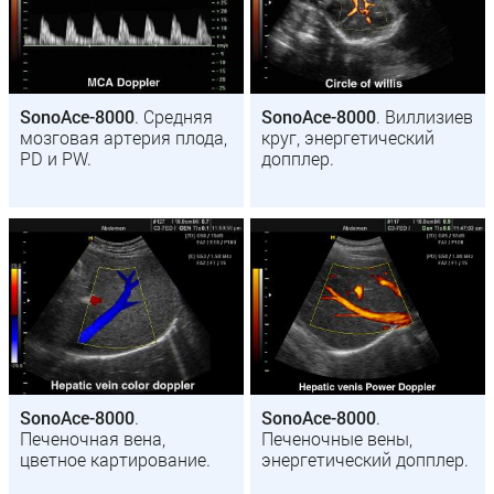
SonoAce-8000
. Средняя
SonoAce-8000
. Виллизиев
мозговая артерия плода,
круг, энергетический
PD и PW.
допплер.
SonoAce-8000
.
SonoAce-8000
.
Печеночная вена,
Печеночные вены,
цветное картирование.
энергетический допплер.