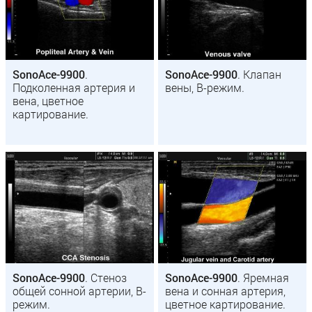
SonoAce-9900
.
SonoAce-9900
. Клапан
Подколенная артерия и
вены, B-режим.
вена, цветное
картирование.
SonoAce-9900
. Стеноз
SonoAce-9900
. Яремная
общей сонной артерии, B-
вена и сонная артерия,
режим.
цветное картирование.