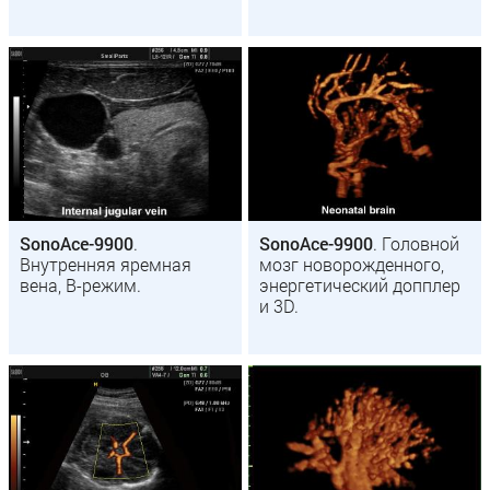
SonoAce-9900
.
SonoAce-9900
. Головной
Внутренняя яремная
мозг новорожденного,
вена, B-режим.
энергетический допплер
и 3D.