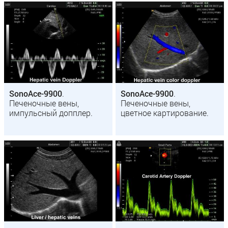
SonoAce-9900
.
SonoAce-9900
.
Печеночные вены,
Печеночные вены,
импульсный допплер.
цветное картирование.