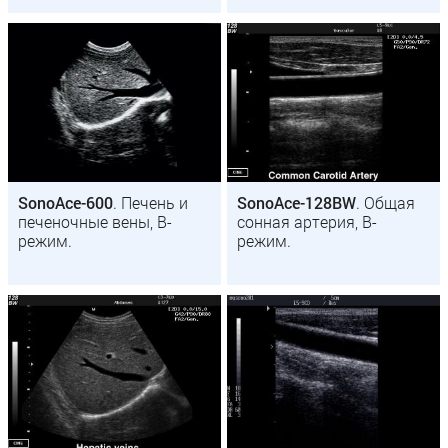
SonoAce-600
. Печень и
SonoAce-128BW
. Общая
печеночные вены, B-
сонная артерия, B-
режим.
режим.