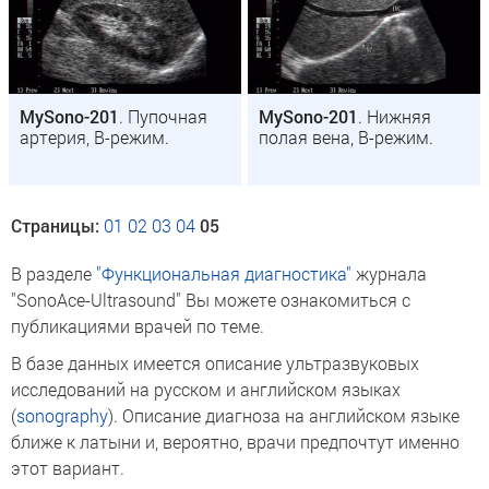
MySono-201
. Пупочная
MySono-201
. Нижняя
артерия, B-режим.
полая вена, B-режим.
Страницы:
01
02
03
04
05
В разделе
"Функциональная диагностика"
журнала
"SonoAce-Ultrasound" Вы можете ознакомиться с
публикациями врачей по теме.
В базе данных имеется описание ультразвуковых
исследований на русском и английском языках
(
sonography
). Описание диагноза на английском языке
ближе к латыни и, вероятно, врачи предпочтут именно
этот вариант.