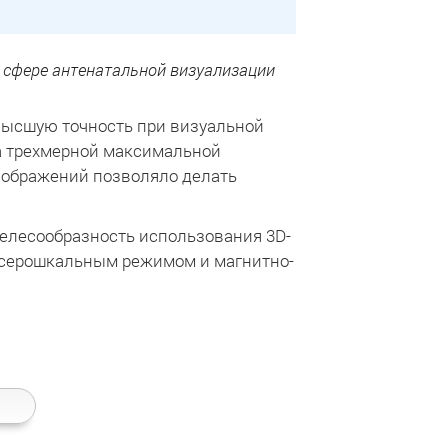
в сфере антенатальной визуализации
высшую точность при визуальной
а трехмерной максимальной
зображений позволяло делать
целесообразность использования 3D-
м серошкальным режимом и магнитно-