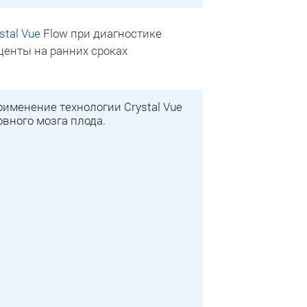
stal Vue
Flow при диагностике
центы на ранних сроках
рименение технологии Crystal Vue
овного мозга плода.