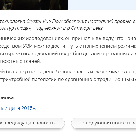
ехнология Crystal Vue Flow обеспечит настоящий прорыв 
ктур плода», - подчеркнул д-р Christoph Lees.
нических исследованиях, он пришел к выводу, что наи
средством УЗИ можно достигнуть с применением режим
 во время исследований подробно детализированных и
 костных тканей.
ний была подтверждена безопасность и экономическая 
нутриутробной патологии по сравнению с традиционны
онова
ь и дитя 2015»
.
« предыдущая
новость
следующая
новость »