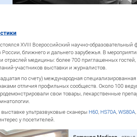
остики
состоялся XVIII Всероссийский научно-образовательный 
 России, ближнего и дальнего зарубежья. В мероприят
и отраслей медицины: более 700 приглашенных гостей, 
мпаний-участников выставки и журналистов.
надцатая по счету) международная специализированна
наками отличия профильных сообществ. Около 100 вед
родемонстрировали свои товары, лекарственные препар
ринатологии.
 выставке ультразвуковые сканеры
H60
,
HS70A
,
WS80A
нтерес у посетителей.
Samsung Medison
- стенд