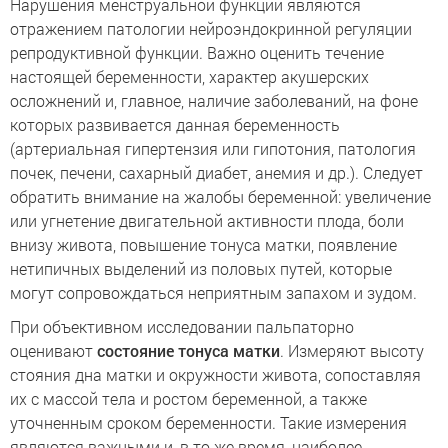
Нарушения менструальной функции являются
отражением патологии нейроэндокринной регуляции
репродуктивной функции. Важно оценить течение
настоящей беременности, характер акушерских
осложнений и, главное, наличие заболеваний, на фоне
которых развивается данная беременность
(артериальная гипертензия или гипотония, патология
почек, печени, сахарный диабет, анемия и др.). Следует
обратить внимание на жалобы беременной: увеличение
или угнетение двигательной активности плода, боли
внизу живота, повышение тонуса матки, появление
нетипичных выделений из половых путей, которые
могут сопровождаться неприятным запахом и зудом.
При объективном исследовании пальпаторно
оценивают
состояние тонуса матки
. Измеряют высоту
стояния дна матки и окружности живота, сопоставляя
их с массой тела и ростом беременной, а также
уточненным сроком беременности. Такие измерения
являются важными и, в то же время, наиболее