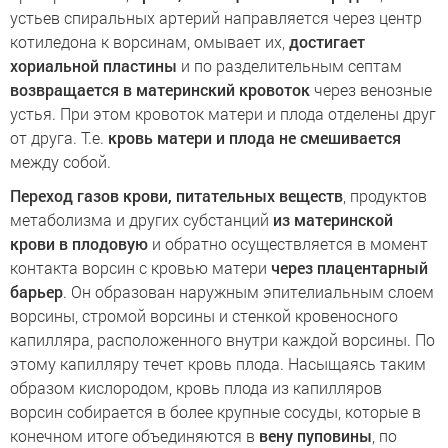
устьев спиральных артерий направляется через центр
котиледона к ворсинам, омывает их,
достигает
хориальной пластины
и по разделительным септам
возвращается в материнский кровоток
через венозные
устья. При этом кровоток матери и плода отделены друг
от друга. Т.е.
кровь матери и плода не смешивается
между собой.
Переход газов крови, питательных веществ
, продуктов
метаболизма и других субстанций
из материнской
крови в плодовую
и обратно осуществляется в момент
контакта ворсин с кровью матери
через плацентарный
барьер
. Он образован наружным эпителиальным слоем
ворсины, стромой ворсины и стенкой кровеносного
капилляра, расположенного внутри каждой ворсины. По
этому капилляру течет кровь плода. Насыщаясь таким
образом кислородом, кровь плода из капилляров
ворсин собирается в более крупные сосуды, которые в
конечном итоге объединяются в
вену пуповины
, по