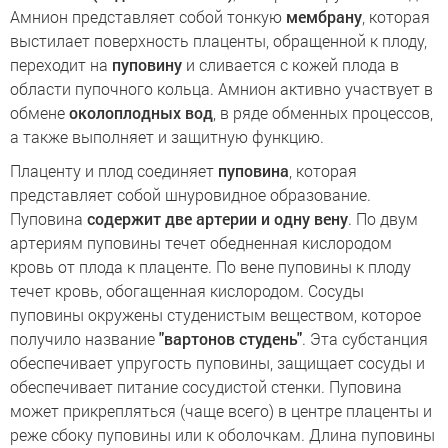
Амнион представляет собой тонкую
мембрану
, которая
выстилает поверхность плаценты, обращенной к плоду,
переходит на
пуповину
и сливается с кожей плода в
области пупочного кольца. Амнион активно участвует в
обмене
околоплодных вод
, в ряде обменных процессов,
а также выполняет и защитную функцию.
Плаценту и плод соединяет
пуповина
, которая
представляет собой шнуровидное образование.
Пуповина
содержит две артерии и одну вену
. По двум
артериям пуповины течет обедненная кислородом
кровь от плода к плаценте. По вене пуповины к плоду
течет кровь, обогащенная кислородом. Сосуды
пуповины окружены студенистым веществом, которое
получило название
"вартонов студень"
. Эта субстанция
обеспечивает упругость пуповины, защищает сосуды и
обеспечивает питание сосудистой стенки. Пуповина
может прикрепляться (чаще всего) в центре плаценты и
реже сбоку пуповины или к оболочкам. Длина пуповины