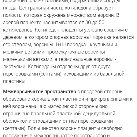
ворсиной с разветвлениями, содержащими сосуды
плода. Центральная часть котиледона образует
полость, которая окружена множеством ворсин. В
зрелой плаценте насчитывается от 30 до 50
котиледонов. Котиледон плаценты условно сравним с
деревом, в котором опорная ворсина I порядка является
его стволом, ворсины II и III порядка - крупными и
мелкими ветвями, промежуточные ворсины -
маленькими ветками, а терминальные ворсины -
листьями. Котиледоны отделены друг от друга
перегородками (септами), исходящими из базальной
пластины.
Межворсинчатое пространство
с плодовой стороны
образовано хориальной пластиной и прикрепленными к
ней ворсинами, а с материнской стороны оно
ограничено базальной пластиной, децидуальной
оболочкой и отходящими от неё перегородками
(септами). Большинство ворсин плаценты свободно
погружены в межворсинчатое пространство и