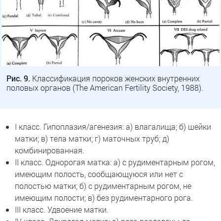
Рис. 9.
Классификация пороков женских внутренних
половых органов (The American Fertility Society, 1988).
I класс. Гипоплазия/агенезия: а) влагалища; б) шейки
матки; в) тела матки; г) маточных труб; д)
комбинированная.
II класс. Однорогая матка: а) с рудиментарным рогом,
имеющим полость, сообщающуюся или нет с
полостью матки; б) с рудиментарным рогом, не
имеющим полости; в) без рудиментарного рога.
III класс. Удвоение матки.