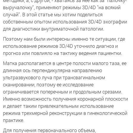
методики, а, с другой, - хватаясь за нее как за "палочку-
выручалочку", применяют режимы 3D/4D "на всякий
случай". В этой статье мы хотим поделиться
собственным опытом использования 3D/4D эхографии
для диагностики внутриматочной патологии.
Поэтому нам были интересны именно те ситуации, где
использование режимов 3D/4D уточнило диагноз и
прогноз или повлияло на тактику ведения пациентки.
Матка располагается в центре полости малого таза, ее
длинная ось перпендикулярна направлению
ультразвукового луча при трансвагинальном
сканировании, поэтому ее исследование
ограничивается поперечным и продольным срезами.
Именно возможность получения коронарной плоскости
и делает таким привлекательным использование
режима трехмерной реконструкции в гинекологической
практике.
Для получения первоначального объема,