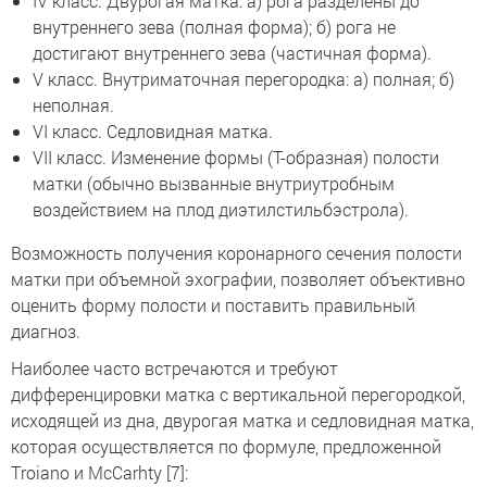
IV класс. Двурогая матка: а) рога разделены до
внутреннего зева (полная форма); б) рога не
достигают внутреннего зева (частичная форма).
V класс. Внутриматочная перегородка: а) полная; б)
неполная.
VI класс. Седловидная матка.
VII класс. Изменение формы (Т-образная) полости
матки (обычно вызванные внутриутробным
воздействием на плод диэтилстильбэстрола).
Возможность получения коронарного сечения полости
матки при объемной эхографии, позволяет объективно
оценить форму полости и поставить правильный
диагноз.
Наиболее часто встречаются и требуют
дифференцировки матка с вертикальной перегородкой,
исходящей из дна, двурогая матка и седловидная матка,
которая осуществляется по формуле, предложенной
Тroiano и МcСarhty [7]: