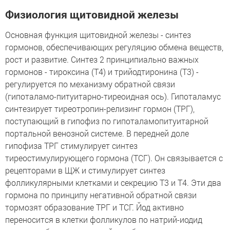
Физиология щитовидной железы
Основная функция щитовидной железы - синтез
гормонов, обеспечивающих регуляцию обмена веществ,
рост и развитие. Синтез 2 принципиально важных
гормонов - тироксина (Т4) и трийодтиронина (Т3) -
регулируется по механизму обратной связи
(гипоталамо-питуитарно-тиреоидная ось). Гипоталамус
синтезирует тиреотропин-релизинг гормон (ТРГ),
поступающий в гипофиз по гипоталамопитуитарной
портальной венозной системе. В передней доле
гипофиза ТРГ стимулирует синтез
тиреостимулирующего гормона (ТСГ). Он связывается с
рецепторами в ЩЖ и стимулирует синтез
фолликулярными клетками и секрецию Т3 и Т4. Эти два
гормона по принципу негативной обратной связи
тормозят образование ТРГ и ТСГ. Йод активно
переносится в клетки фолликулов по натрий-иодид