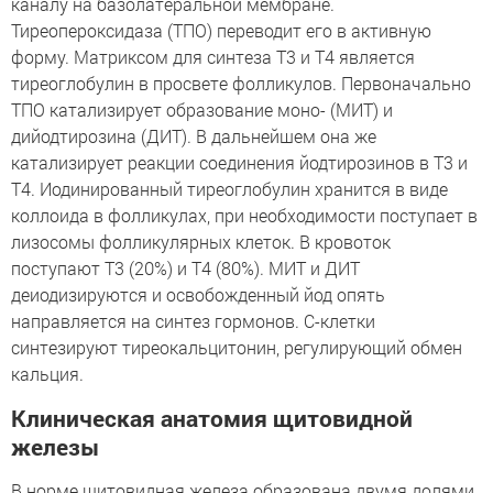
каналу на базолатеральной мембране.
Тиреопероксидаза (ТПО) переводит его в активную
форму. Матриксом для синтеза Т3 и Т4 является
тиреоглобулин в просвете фолликулов. Первоначально
ТПО катализирует образование моно- (МИТ) и
дийодтирозина (ДИТ). В дальнейшем она же
катализирует реакции соединения йодтирозинов в Т3 и
Т4. Иодинированный тиреоглобулин хранится в виде
коллоида в фолликулах, при необходимости поступает в
лизосомы фолликулярных клеток. В кровоток
поступают Т3 (20%) и Т4 (80%). МИТ и ДИТ
деиодизируются и освобожденный йод опять
направляется на синтез гормонов. С-клетки
синтезируют тиреокальцитонин, регулирующий обмен
кальция.
Клиническая анатомия щитовидной
железы
В норме щитовидная железа образована двумя долями,