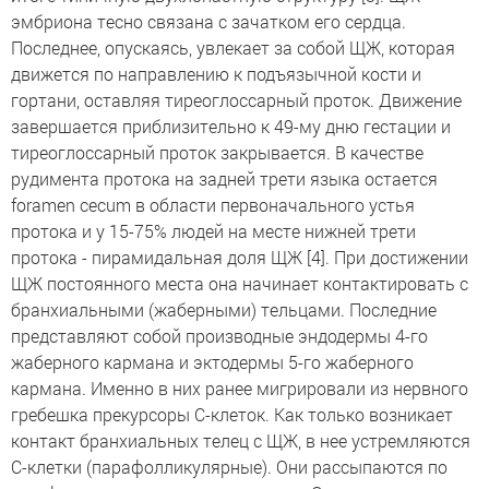
эмбриона тесно связана с зачатком его сердца.
Последнее, опускаясь, увлекает за собой ЩЖ, которая
движется по направлению к подъязычной кости и
гортани, оставляя тиреоглоссарный проток. Движение
завершается приблизительно к 49-му дню гестации и
тиреоглоссарный проток закрывается. В качестве
рудимента протока на задней трети языка остается
foramen cecum в области первоначального устья
протока и у 15-75% людей на месте нижней трети
протока - пирамидальная доля ЩЖ [4]. При достижении
ЩЖ постоянного места она начинает контактировать с
бранхиальными (жаберными) тельцами. Последние
представляют собой производные эндодермы 4-го
жаберного кармана и эктодермы 5-го жаберного
кармана. Именно в них ранее мигрировали из нервного
гребешка прекурсоры С-клеток. Как только возникает
контакт бранхиальных телец с ЩЖ, в нее устремляются
С-клетки (парафолликулярные). Они рассыпаются по