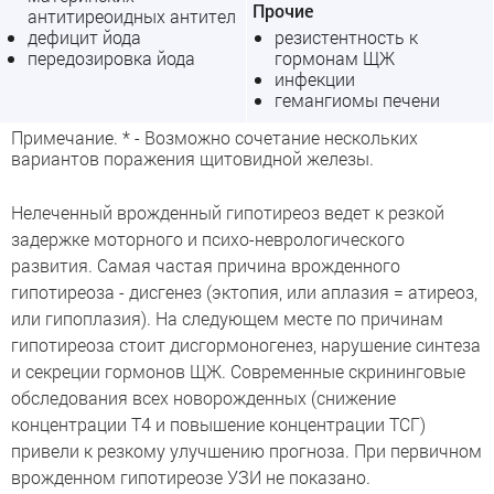
Прочие
антитиреоидных антител
дефицит йода
резистентность к
передозировка йода
гормонам ЩЖ
инфекции
гемангиомы печени
Примечание. * - Возможно сочетание нескольких
вариантов поражения щитовидной железы.
Нелеченный врожденный гипотиреоз ведет к резкой
задержке моторного и психо-неврологического
развития. Самая частая причина врожденного
гипотиреоза - дисгенез (эктопия, или аплазия = атиреоз,
или гипоплазия). На следующем месте по причинам
гипотиреоза стоит дисгормоногенез, нарушение синтеза
и секреции гормонов ЩЖ. Современные скрининговые
обследования всех новорожденных (снижение
концентрации Т4 и повышение концентрации ТСГ)
привели к резкому улучшению прогноза. При первичном
врожденном гипотиреозе УЗИ не показано.