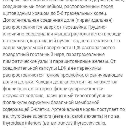
соединенными перешейком, расположенным перед
щитовидным хрящом до 5-6 трахеальных колец.
Дополнительная срединная доля (пирамидальная)
распространяется вверх от перешейка. Грудино-
ключично-сосцевидная мышца располагается впереди-
латерально, каротидный пучок - задне-латерально. По
задне-медиальной поверхности ЩЖ располагаются
возвратный гортанный нерв, паратрахеальные
лимфатические узлы и паращитовидные железы. От
соединительной капсулы ЩЖ в ее паренхимы
распространяются тонкие прослойки, ограничивающие
доли и дольки. Каждая долька состоит из множества
фолликулов, в которых фолликулярные клетки
окружают коллоид, насыщенный тиреоглобулином.
Фолликулы окружены базальной мембраной,
содержащей С-клетки. Артериальная кровь поступает по
aa. thyroideae superiors (ветви a. carotis externa) и по aa.
thyroideae inferiors (ветви truncus thyreocervicalis,