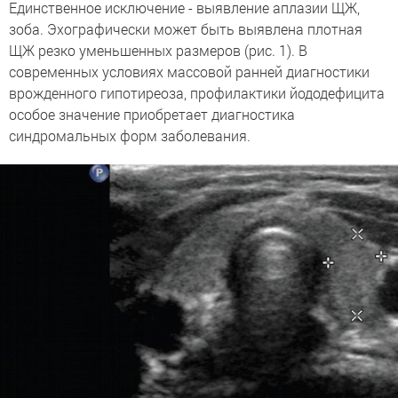
Единственное исключение - выявление аплазии ЩЖ,
зоба. Эхографически может быть выявлена плотная
ЩЖ резко уменьшенных размеров (рис. 1). В
современных условиях массовой ранней диагностики
врожденного гипотиреоза, профилактики йододефицита
особое значение приобретает диагностика
синдромальных форм заболевания.