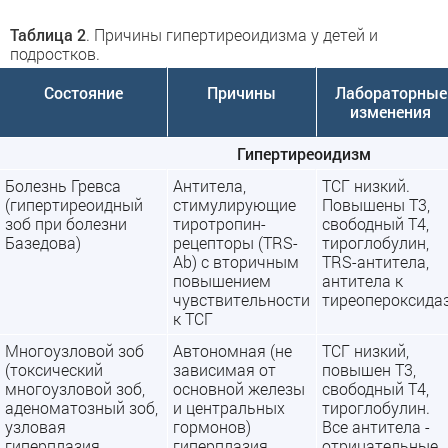
Таблица 2
. Причины гипертиреоидизма у детей и
подростков.
Состояние
Причины
Лабораторные
изменения
Гипертиреоидизм
Болезнь Гревса
Антитела,
ТСГ низкий.
(гипертиреоидный
стимулирующие
Повышены Т3,
зоб при болезни
тиротропин-
свободный Т4,
Базедова)
рецепторы (TRS-
тироглобулин,
Ab) с вторичным
TRS-антитела,
повышением
антитела к
чувствительности
тиреопероксида
к ТСГ
Многоузловой зоб
Автономная (не
ТСГ низкий,
(токсический
зависимая от
повышен Т3,
многоузловой зоб,
основной железы
свободный Т4,
аденоматозный зоб,
и центральных
тироглобулин.
узловая
гормонов)
Все антитела -
гиперплазия,
гиперплазия
отрицательные