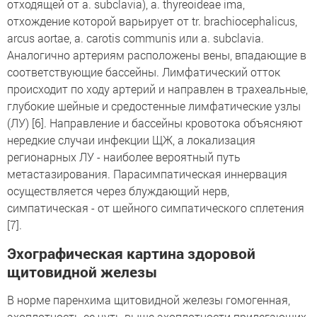
отходящей от a. subclavia), a. thyreoideae ima,
отхождение которой варьирует от tr. brachiocephalicus,
arcus aortae, a. carotis communis или a. subclavia.
Аналогично артериям расположены вены, впадающие в
соответствующие бассейны. Лимфатический отток
происходит по ходу артерий и направлен в трахеальные,
глубокие шейные и средостенные лимфатические узлы
(ЛУ) [6]. Направление и бассейны кровотока объясняют
нередкие случаи инфекции ЩЖ, а локализация
регионарных ЛУ - наиболее вероятный путь
метастазирования. Парасимпатическая иннервация
осуществляется через блуждающий нерв,
симпатическая - от шейного симпатического сплетения
[7].
Эхографическая картина здоровой
щитовидной железы
В норме паренхима щитовидной железы гомогенная,
эхоплотность ее чуть выше эхоплотности прилегающих