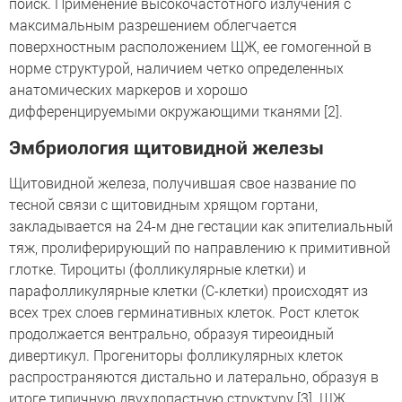
поиск. Применение высокочастотного излучения с
максимальным разрешением облегчается
поверхностным расположением ЩЖ, ее гомогенной в
норме структурой, наличием четко определенных
анатомических маркеров и хорошо
дифференцируемыми окружающими тканями [2].
Эмбриология щитовидной железы
Щитовидной железа, получившая свое название по
тесной связи с щитовидным хрящом гортани,
закладывается на 24-м дне гестации как эпителиальный
тяж, пролиферирующий по направлению к примитивной
глотке. Тироциты (фолликулярные клетки) и
парафолликулярные клетки (С-клетки) происходят из
всех трех слоев герминативных клеток. Рост клеток
продолжается вентрально, образуя тиреоидный
дивертикул. Прогениторы фолликулярных клеток
распространяются дистально и латерально, образуя в
итоге типичную двухлопастную структуру [3]. ЩЖ