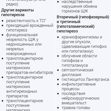
наследственные
редко)
нарушения обмена
Другие варианты
гормонов ЩЖ
гипотиреоза
Вторичный (гипофизарный)
резистентность к ТСГ
и третичный
преходящий врожденный
(гипоталамический)
гипотиреоз
гипотиреоз
функциональная
краниофарингиомы и
незрелость ЩЖ у
другие опухоли,
недоношенных или
сдавливающие гипофиз
незрелых
или гипоталамус
новорожденных
облучение области
трансплацентарное
гипофиза и
поступление
гипоталамуса
материнских
септооптическая
препаратов-ингибиторов
дисплазия
трансплацентарное
гистиоцитоз Лангерганса
поступление
инфильтративные
материнских
процессы
антитиреоидных
последствия
препаратов
нейрохирургических
трансплацентарное
вмешательст
поступление
травма головы
материнских