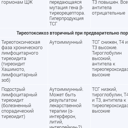
гормонам ЩЖ
передающаяся
Т3 повышен. Все
мутация гена β-
антитела
тиреорецептора.
отрицательные
Гиперпродукция
ТСГ
Тиреотоксикоз вторичный при предварительно п
Тиреотоксическая
Аутоиммунный
ТСГ снижен, Т4 и
фаза хронического
Т3 высокие.
лимфоцитарного
Тироглобулин
тиреоидита
высокий,
(тиреоидит
антитела к
Хашимото,
тиреопероксида
лимфоцитарный
высокие
зоб)
Подострый
Аутоиммунный.
ТСГ низкий,
лимфоцитарный
Может быть
тироглобулин, Т
тиреоидит
результатом
и Т3, антитела к
(болезненный
лекарственной
тиреопероксида
спорадический
терапии (α-
высокие
тиреоидит)
интерферон,
литий,
интерлейкин-2)