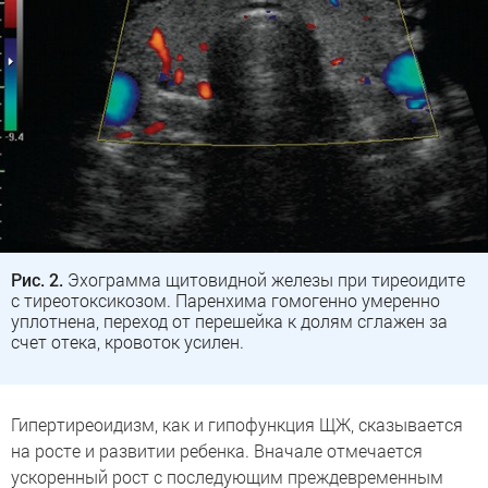
Рис. 2.
Эхограмма щитовидной железы при тиреоидите
с тиреотоксикозом. Паренхима гомогенно умеренно
уплотнена, переход от перешейка к долям сглажен за
счет отека, кровоток усилен.
Гипертиреоидизм, как и гипофункция ЩЖ, сказывается
на росте и развитии ребенка. Вначале отмечается
ускоренный рост с последующим преждевременным