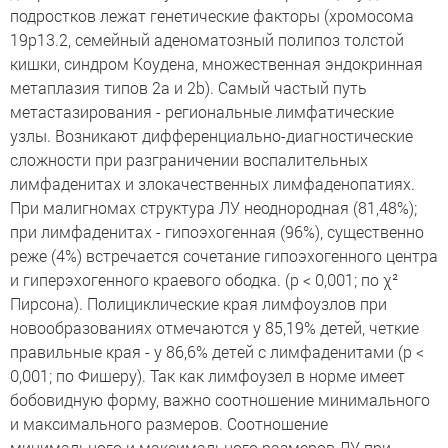
подростков лежат генетические факторы (хромосома
19р13.2, семейный аденоматозный полипоз толстой
кишки, синдром Коудена, множественная эндокринная
метаплазия типов 2а и 2b). Самый частый путь
метастазирования - региональные лимфатические
узлы. Возникают дифференциально-диагностические
сложности при разграничении воспалительных
лимфаденитах и злокачественных лимфаденопатиях.
При малигномах структура ЛУ неоднородная (81,48%);
при лимфаденитах - гипоэхогенная (96%), существенно
реже (4%) встречается сочетание гипоэхогенного центра
и гиперэхогенного краевого ободка. (p < 0,001; по χ²
Пирсона). Полициклические края лимфоузлов при
новообразованиях отмечаются у 85,19% детей, четкие
правильные края - у 86,6% детей с лимфаденитами (p <
0,001; по Фишеру). Так как лимфоузел в норме имеет
бобовидную форму, важно соотношение минимального
и максимального размеров. Соотношение
минимального и максимального размеров ЛУ при