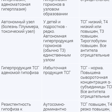
аденоматозная
гормонов в
гиперплазия)
узловом
образовании
Автономный узел
У детей и
ТСГ низкий, Т4
(болезнь Плуммера,
подростков -
низкий или
токсический узел)
редко.
повышен, Т3
Автономная
повышен.
гиперпродукция
Тироглобулин
гормонов
повышен. Все
(обычно Т3)
антитела
единственным
отрицательные
узлом
Гиперпродукция ТСГ
Избыточная
ТСГ - норма.
аденомой гипофиза
продукция ТСГ
Повышена
сывороточная
концентрация α-
субъединицы ТСГ
Все антитела
отрицательные
Резистентность
Аутосомно-
ТСГ повышен, Т4
гипофиза к
доминантно
резко повышен,