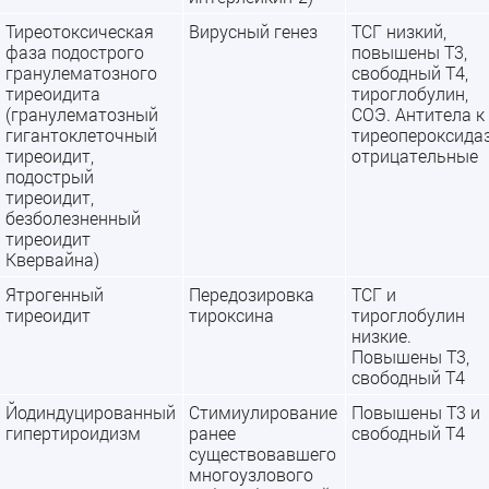
Тиреотоксическая
Вирусный генез
ТСГ низкий,
фаза подострого
повышены Т3,
гранулематозного
свободный Т4,
тиреоидита
тироглобулин,
(гранулематозный
СОЭ. Антитела к
гигантоклеточный
тиреопероксида
тиреоидит,
отрицательные
подострый
тиреоидит,
безболезненный
тиреоидит
Квервайна)
Ятрогенный
Передозировка
ТСГ и
тиреоидит
тироксина
тироглобулин
низкие.
Повышены Т3,
свободный Т4
Йодиндуцированный
Стимиулирование
Повышены Т3 и
гипертироидизм
ранее
свободный Т4
существовавшего
многоузлового