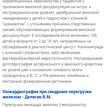
корреляционных зависимостей у пациентов с
признаками венозной дисциркуляции на интра- и
экстракраниальном уровнях, церебральной венозной
гемодинамики у детей и подростков с клиникой
"краниалгии", с уточнением причинно-следственных
связей, обуславливающих формирование венозной
дисциркуляции. В исследование были включены 106
детей в возрасте от 2 до 18 лет, направленных на
обследование в диагностический центр г. Калининграда
с клиникой головной боли, либо явлениями
вертебробазилярной недостаточности. Ультразвуковая
допплерография артериального и венозного кровотока
на уровне шеи и основания головного мозга
проводилась в В-, С- и PW-режимах, линейным и
секторным фазированным датчиками.
Эхокардиография при синдроме перегрузки
железом - Делягин В.М.
Перегрузка миокарда железом (гемохроматоз