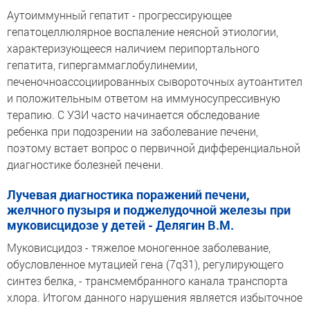
Аутоиммунный гепатит - прогрессирующее
гепатоцеллюлярное воспаление неясной этиологии,
характеризующееся наличием перипортального
гепатита, гипергаммаглобулинемии,
печеночноассоциированных сывороточных аутоантител
и положительным ответом на иммуносупрессивную
терапию. С УЗИ часто начинается обследование
ребенка при подозрении на заболевание печени,
поэтому встает вопрос о первичной дифференциальной
диагностике болезней печени.
Лучевая диагностика поражений печени,
желчного пузыря и поджелудочной железы при
муковисцидозе у детей - Делягин В.М.
Муковисцидоз - тяжелое моногенное заболевание,
обусловленное мутацией гена (7q31), регулирующего
синтез белка, - трансмембранного канала транспорта
хлора. Итогом данного нарушения является избыточное