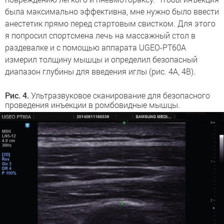
была максимально эффективна, мне нужно было ввести
анестетик прямо перед стартовым свистком. Для этого
я попросил спортсмена лечь на массажный стол в
раздевалке и с помощью аппарата UGEO-PT60A
измерил толщину мышцы и определил безопасный
диапазон глубины для введения иглы (рис. 4A, 4B).
Рис. 4.
Ультразвуковое сканирование для безопасного
проведения инъекции в ромбовидные мышцы.