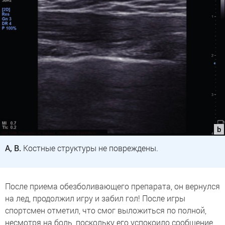
A, B.
Костные структуры не повреждены.
После приема обезболивающего препарата, он вернулся
на лед, продолжил игру и забил гол! После игры
спортсмен отметил, что смог выложиться по полной,
несмотря на боль, поскольку его успокоило сообщение,