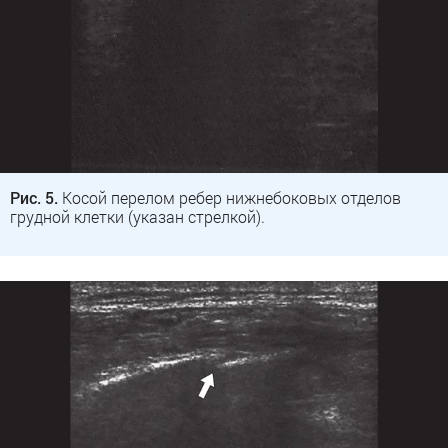
Рис. 5.
Косой перелом ребер нижнебоковых отделов
грудной клетки (указан стрелкой).