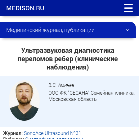
MEDISON.RU
Медицинский журнал, публикации
Ультразвуковая диагностика
переломов ребер (клинические
наблюдения)
В.С. Аминев
ООО ФК "СЕСАНА" Семейная клиника,
Московская область
Журнал:
SonoAce Ultrasound №31