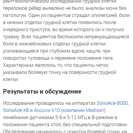
рентгенологическом исследовании грудной клетки
переломов ребер выявлено не было, анализы мочи без
патологии. Один из пациентов страдал эпилепсией, боли
в нижних отделах грудной клетки появились после
очередного приступа, во время которого он и получил
травму. Всех пациентов беспокоили непрекращающиеся
боли в нижнебоковых отделах грудной клетки,
усиливающиеся при глубоком вдохе, кашле, при
поворотах туловища и перемене положения тела.
Характерным являлось то, что пациенты четко
указывали болевую точку на поверхности грудной
клетки.
Результаты и обсуждение
Исследование проводилось на аппаратах
SonoAce-8000
,
SonoAce-X8
и
Accuvix-V10
(
компании Medison
)
линейными датчиками 5-9 и 5-12 МГц в В-режиме в
положении пациента стоя, без специальной подготовки.
Обследование начиналось с осмотра болевой точки, на