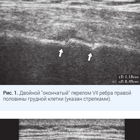
Рис. 1.
Двойной "окончатый" перелом VII ребра правой
половины грудной клетки (указан стрелками).