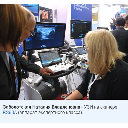
Заболотская Наталия Владленовна
- УЗИ на сканере
RS80A
(аппарат экспертного класса).