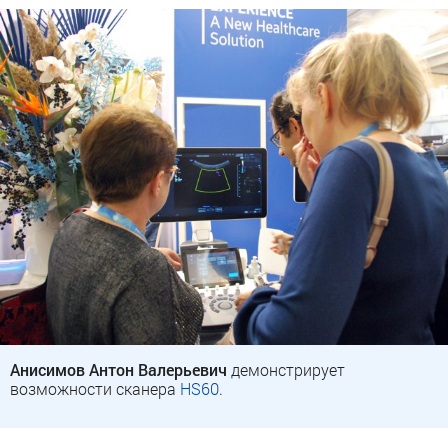
Анисимов Антон Валерьевич
демонстрирует
возможности сканера
HS60
.