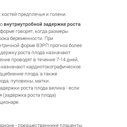
 костей предплечья и голени.
 о
внутриутробной задержке роста
орме говорят, когда размеры
рока беременности. При
етричной форме ВЗРП прогноз более
адержку роста плода назначают
ние проводят в течение 7-14 дней,
а назначают кардиотокографическое
дцебиение плода, а также
ода, пуповины, матки.
адержки роста плода велика - если
 (задержка роста плода)
ционаре.
хорионе - предшественнике плаценты.