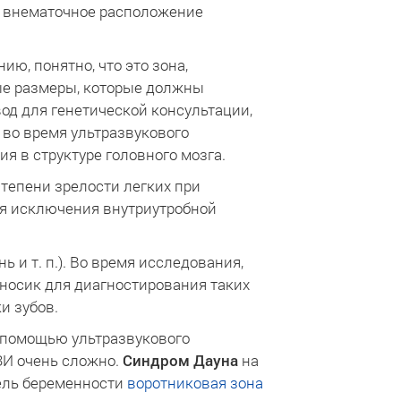
м внематочное расположение
нию, понятно, что это зона,
ые размеры, которые должны
од для генетической консультации,
во время ультразвукового
я в структуре головного мозга.
степени зрелости легких при
для исключения внутриутробной
 и т. п.). Во время исследования,
 носик для диагностирования таких
и зубов.
 помощью ультразвукового
УЗИ очень сложно.
Синдром Дауна
на
дель беременности
воротниковая зона