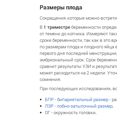
Размеры плода
Сокращения, которые можно встрети
В
1 триместре
беременности опред
от темени до копчика. Измеряют та
сроке беременности, так как в это 
по размерам плода и плодного яйца 
первого дня последней менструации, 
эмбриональный срок. Срок беременно
сравнит результаты УЗИ и результат
может расходиться на 2 недели. Уточ
сомнения.
При последующих исследованиях, в
БПР
-
бипариетальный размер
- р
ЛЗР
-
лобно-затылочный размер
,
ОГ - окружность головки,