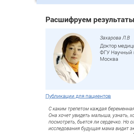
Расшифруем результат
Захарова Л.В
Доктор медици
ФГУ Научный ц
Москва
Публикации для пациентов
С каким трепетом каждая беременная
Она хочет увидеть малыша, узнать, хо
посмотреть, бьется ли сердечко. Но 
исследования будущая мама видит эк