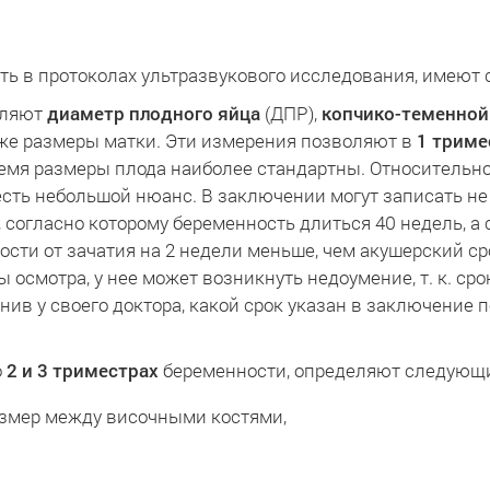
ть в протоколах ультразвукового исследования, имеют
еляют
диаметр плодного яйца
(ДПР),
копчико-теменной
кже размеры матки. Эти измерения позволяют в
1 триме
время размеры плода наиболее стандартны. Относительн
есть небольшой нюанс. В заключении могут записать не
согласно которому беременность длиться 40 недель, а с
сти от зачатия на 2 недели меньше, чем акушерский ср
ы осмотра, у нее может возникнуть недоумение, т. к. с
нив у своего доктора, какой срок указан в заключение 
о
2 и 3 триместрах
беременности, определяют следующи
азмер между височными костями,