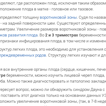
еделяют, где расположен плод, исключая таким образо
положение плода в матке - головное или тазовое.
 определяют толщину
воротниковой зоны
. Судя по назва
 - на задней поверхности шеи. Существуют определенн
метрам. Увеличение размеров воротниковой зоны - пов
оков развития плода
. Во
2 и 3 триместрах
беременности 
ризнаки инфицирования плода, в том числе и изменени
уктур легких плода, это необходимо для установления 
преждевременных родов
. Структуру легких изучают и 
все внутренние органы плода (сердце, кишечник, печень
тре
беременности, можно изучить лицевой череп плода,
губа. Можно также диагностировать и патологию закладк
ересует вопрос, можно ли обнаружить синдром Дауна с
о поставить этот диагноз только на основании данных 
оложить увеличение воротниковой зоны, (так, в 7-8 не