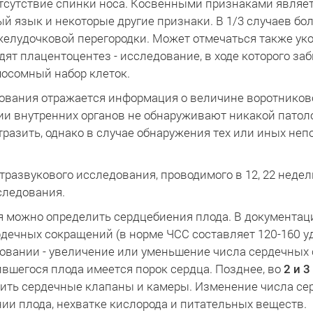
 отсутствие спинки носа. Косвенными признаками явля
ый язык и некоторые другие признаки. В 1/3 случаев б
желудочковой перегородки. Может отмечаться также уко
ят плацентоцентез - исследование, в ходе которого за
осомный набор клеток.
дования отражается информация о величине воротнико
и внутренних органов не обнаруживают никакой патолог
тразить, однако в случае обнаружения тех или иных не
тразвукового исследования, проводимого в 12, 22 недел
следования.
я можно определить сердцебиения плода. В документа
ердечных сокращений (в норме ЧСС составляет 120-160 у
овании - увеличение или уменьшение числа сердечных
дившегося плода имеется порок сердца. Позднее, во
2 и 
учить сердечные клапаны и камеры. Изменение числа с
ии плода, нехватке кислорода и питательных веществ.