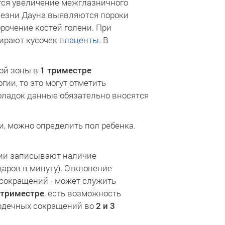
ется увеличение межглазничного
олезни Дауна выявляются пороки
рочение костей голени. При
бирают кусочек
плаценты
. В
вой зоны в
1 триместре
ии, то это могут отметить
поладок данные обязательно вносятся
и, можно определить пол ребенка.
ции записывают наличие
даров в минуту). Отклонение
 сокращений - может служить
3 триместре
, есть возможность
ердечных сокращений во
2 и 3