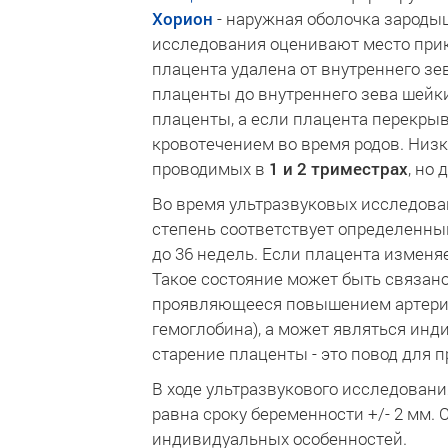
Хорион
- наружная оболочка зароды
исследования оценивают место прик
плацента удалена от внутреннего зе
плаценты до внутреннего зева шейки
плаценты, а если плацента перекрыв
кровотечением во время родов. Низ
проводимых в
1 и 2 триместрах
, но 
Во время ультразвуковых исследов
степень соответствует определенным 
до 36 недель. Если плацента изменя
Такое состояние может быть связан
проявляющееся повышением артериал
гемоглобина), а может являться и
старение плаценты - это повод для
В ходе ультразвукового исследован
равна сроку беременности +/- 2 мм. 
индивидуальных особенностей.