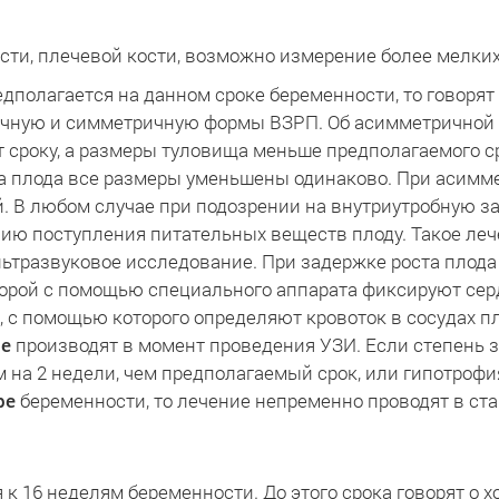
ти, плечевой кости, возможно измерение более мелких
дполагается на данном сроке беременности, то говорят
чную и симметричную формы ВЗРП. Об асимметричной ф
т сроку, а размеры туловища меньше предполагаемого с
а плода все размеры уменьшены одинаково. При асимм
й. В любом случае при подозрении на внутриутробную з
ю поступления питательных веществ плоду. Такое лече
ультразвуковое исследование. При задержке роста плод
оторой с помощью специального аппарата фиксируют сер
с помощью которого определяют кровоток в сосудах пл
ие
производят в момент проведения УЗИ. Если степень з
на 2 недели, чем предполагаемый срок, или гипотрофия
ре
беременности, то лечение непременно проводят в ста
к 16 неделям беременности. До этого срока говорят о 