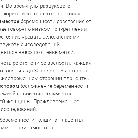
и. Во время ультразвукового
 хорион или плацента, насколько
иместре
беременности расстояние от
чае говорят о низком прикреплении
остояние чревато осложнениями -
азвуковых исследований,
няться вверх по стенке матки.
 четыре степени ее зрелости. Каждая
раняться до 32 недель, 3-я степень -
преждевременном старении плаценты.
естозом
(осложнение беременности,
немией (снижение количества
нной женщины. Преждевременное
 исследований.
ь беременности толщина плаценты
 мм, в зависимости от