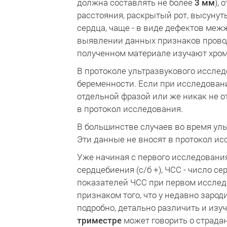
должна составлять не более
3 мм
),
расстояния, раскрытый рот, высунут
сердца, чаще - в виде дефектов меж
выявлении данных признаков провод
полученном материале изучают хром
В протоколе ультразвукового иссле
беременности. Если при исследовани
отдельной фразой или же никак не о
в протокол исследования.
В большинстве случаев во время уль
Эти данные не вносят в протокол ис
Уже начиная с первого исследовани
сердцебиения (с/б +), ЧСС - число с
показателей ЧСС при первом исслед
признаком того, что у недавно заро
подробно, детально различить и из
триместре
может говорить о страдан