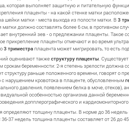
ша, которая выполняет защитную и питательную функци
репления плаценты - на какой стенке матки расположен
ва шейки матки - места выхода из полости матки. В
3 тр
 матки должно составлять более 6 см, в противном слу
ает внутренний зев - о предлежании плаценты. Такое с
кое прикрепление плаценты отмечают и во время ультр
до
3 триместра
плацента может мигрировать, то есть под
аний оценивают также
структуру плаценты
. Существует
срокам беременности: 2-я степень зрелости должна сох
ет структуру раньше положенного времени, говорят о 
о с нарушением кровотока в плаценте, обусловленным
г
ьного давления, появлением белка в моче, отеков), а
ндивидуальной особенностью организма данной береме
 проведения допплерографического и кардиомониторного
ия определяют толщину плаценты. В норме до 36 недел
С 36-37 недель толщина плаценты составляет от 26 до 45