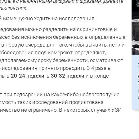
 бумаге с непонятными цифрами и фразами. Давайте
заключении.
ей маме нужно ходить на исследования.
ледования можно разделить на скрининговые и
р всех без исключения беременных в определенные
в первую очередь для того, чтобы выявить, нет ли
 обследования плод измеряют, определяют,
едполагаемому сроку беременности, осматривают
 исследования принято проводить 3-4 раза в
ль
, в
20-24 недели
, в
30-32 недели
и в конце
 при подозрении на какое-либо неблагополучие
имость таких исследований продиктована
личество не ограничено. В некоторых случаях УЗИ