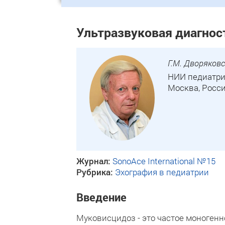
Ультразвуковая диагнос
Г.М. Дворяковс
НИИ педиатри
Москва, Росс
Журнал:
SonoAce International №15
Рубрика:
Эхография в педиатрии
Введение
Муковисцидоз - это частое моногенн