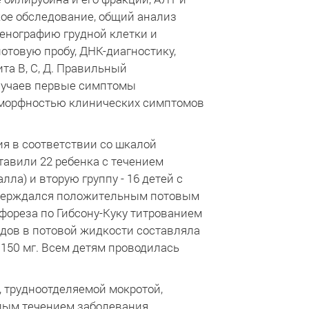
ое обследование, общий анализ
генографию грудной клетки и
отовую пробу, ДНК-диагностику,
та В, С, Д. Правильный
случаев первые симптомы
лиморфностью клинических симптомов
я в соответствии со шкалой
тавили 22 ребенка с течением
ла) и вторую группу - 16 детей с
дтверждался положительным потовым
фореза по Гибсону-Куку титрованием
дов в потовой жидкости составляла
 150 мг. Всем детям проводилась
 трудноотделяемой мокротой,
елым течением заболевания.