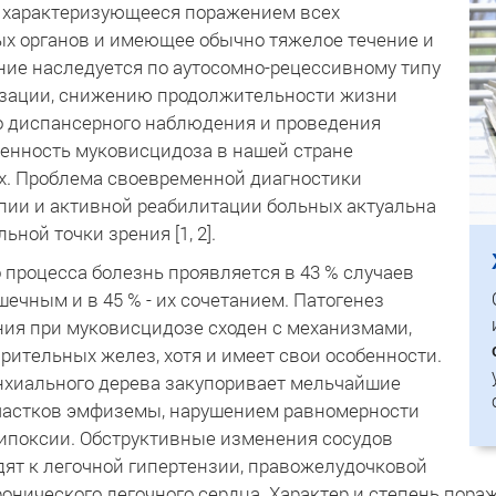
, характеризующееся поражением всех
х органов и имеющее обычно тяжелое течение и
ние наследуется по аутосомно-рецессивному типу
дизации, снижению продолжительности жизни
о диспансерного наблюдения и проведения
енность муковисцидоза в нашей стране
х. Проблема своевременной диагностики
апии и активной реабилитации больных актуальна
ьной точки зрения [1, 2].
 процесса болезнь проявляется в 43 % случаев
шечным и в 45 % - их сочетанием. Патогенез
ия при муковисцидозе сходен с механизмами,
тельных желез, хотя и имеет свои особенности.
нхиального дерева закупоривает мельчайшие
частков эмфиземы, нарушением равномерности
гипоксии. Обструктивные изменения сосудов
дят к легочной гипертензии, правожелудочковой
онического легочного сердца. Характер и степень пора