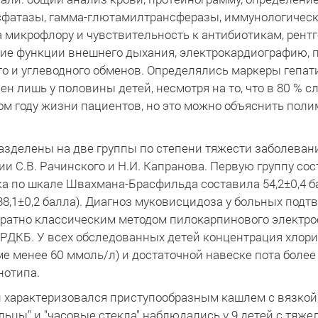
сфатазы, гамма-глютамилтрансферазы, иммунологическ
а микрофлору и чувствительность к антибиотикам, рент
ие функции внешнего дыхания, электрокардиографию, п
 и углеводного обменов. Определялись маркеры гепати
н лишь у половины детей, несмотря на то, что в 80 % 
ом году жизни пациентов, но это можно объяснить по
зделены на две группы по степени тяжести заболевани
С.В. Рачинского и Н.И. Капранова. Первую группу сос
а по шкале Швахмана-Брасфильда составила 54,2±0,4 бал
8,1±0,2 балла). Диагноз муковисцидоза у больных по
кратно классическим методом пилокарпинового электро
РДКБ. У всех обследованных детей концентрация хлори
ме менее 60 ммоль/л) и достаточной навеске пота более
нотипа.
характеризовался приступообразным кашлем с вязкой,
ьцы" и "часовые стекла" наблюдались у 9 детей с тяж