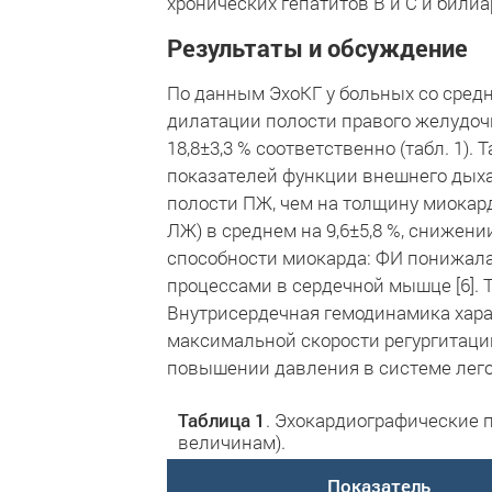
хронических гепатитов В и С и били
Результаты и обсуждение
По данным ЭхоКГ у больных со сред
дилатации полости правого желудочка
18,8±3,3 % соответственно (табл. 1)
показателей функции внешнего дыха
полости ПЖ, чем на толщину миокар
ЛЖ) в среднем на 9,6±5,8 %, снижени
способности миокарда: ФИ понижалась
процессами в сердечной мышце [6]. 
Внутрисердечная гемодинамика хара
максимальной скорости регургитации
повышении давления в системе легочно
Таблица 1
. Эхокардиографические 
величинам).
Показатель