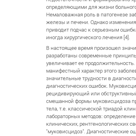
определяющими для жизни больного,
Немаловажная роль в патогенезе за
железы и печени. Однако изменения
приводит подчас к серьезным ошибк
иногда хирургического лечения [4].
В настоящее время произошел значи
разработаны современные принципы 
увеличивает ее продолжительность.
манифестный характер этого заболе
значительные трудности в диагност
диагностических ошибок. Муковисци
рецидивирующий или обструктивный
смешанной формы муковисцидоза пр
тела, т.е. классической триадой кл
лабораторных методов: определение 
клинических, рентгенологических с
"муковисцидоз". Диагностические ош