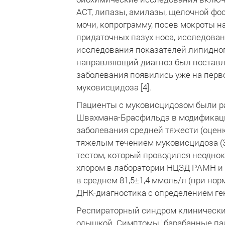
АСТ, липазы, амилазы, щелочной фо
мочи, копрограмму, посев мокроты н
придаточных пазух носа, исследован
исследования показателей липидного
направляющий диагноз был поставле
заболевания появились уже на перв
муковисцидоза [4].
Пациенты с муковисцидозом были ра
Швахмана-Брасфильда в модификации 
заболевания средней тяжести (оценк
тяжелым течением муковисцидоза (3
тестом, который проводился неодно
хлором в лаборатории НЦЗД РАМН и 
в среднем 81,5±1,4 ммоль/л (при нор
ДНК-диагностика с определением ге
Респираторный синдром клинически 
одышкой. Симптомы "барабанные пал