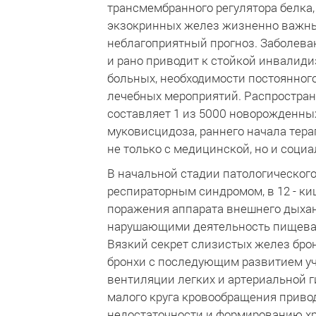
трансмембранного регулятора белка
экзокринных желез жизненно важны
неблагоприятный прогноз. Заболева
и рано приводит к стойкой инвали
больных, необходимости постоянног
лечебных мероприятий. Распростран
составляет 1 из 5000 новорожденны
муковисцидоза, раннего начала тер
не только с медицинской, но и социал
В начальной стадии патологического
респираторным синдромом, в 12 - ки
поражения аппарата внешнего дыхан
нарушающими деятельность пищевари
Вязкий секрет слизистых желез бро
бронхи с последующим развитием у
вентиляции легких и артериальной 
малого круга кровообращения приво
недостаточности и формированию хр