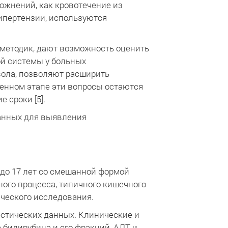
ложнений, как кровотечение из
гипертензии, используются
методик, дают возможность оценить
ой системы у больных
вола, позволяют расширить
енном этапе эти вопросы остаются
 сроки [5].
данных для выявления
а до 17 лет со смешанной формой
ого процесса, типичного кишечного
ического исследования.
стических данных. Клинические и
билирубина и его фракций, АЛТ и