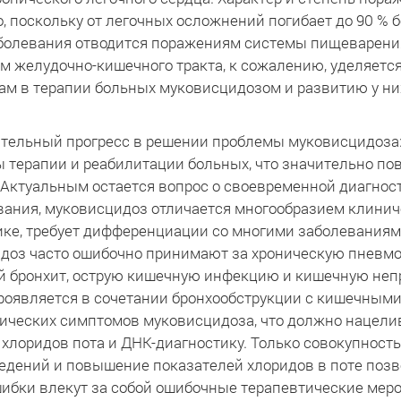
 поскольку от легочных осложнений погибает до 90 % б
болевания отводится поражениям системы пищеварения
м желудочно-кишечного тракта, к сожалению, уделяется
ам в терапии больных муковисцидозом и развитию у н
тельный прогресс в решении проблемы муковисцидоза:
терапии и реабилитации больных, что значительно по
 Актуальным остается вопрос о своевременной диагнос
вания, муковисцидоз отличается многообразием клинич
ике, требует дифференциации со многими заболеваниям
доз часто ошибочно принимают за хроническую пневмо
 бронхит, острую кишечную инфекцию и кишечную непр
оявляется в сочетании бронхообструкции с кишечным
инических симптомов муковисцидоза, что должно нацел
хлоридов пота и ДНК-диагностику. Только совокупност
ведений и повышение показателей хлоридов в поте поз
ибки влекут за собой ошибочные терапевтические мероп