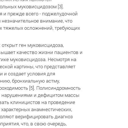
ольных муковисцидозом [3].
 и прежде всего - поджелудочной
 незначительное внимание, что
их тяжелых осложнений, требующих
 открыт ген муковисцидоза,
вышает качество жизни пациентов и
тике муковисцидоза. Несмотря на
еской картины, что представляет
и и создает условия для
нию, бронхиальную астму,
оходимость [5]. Полисиндромность
и нарушениями и дефицитом массы
ивать клиницистов на проведение
ь характерных анамнестических,
воляют верифицировать диагноз
риятия, что, в свою очередь,