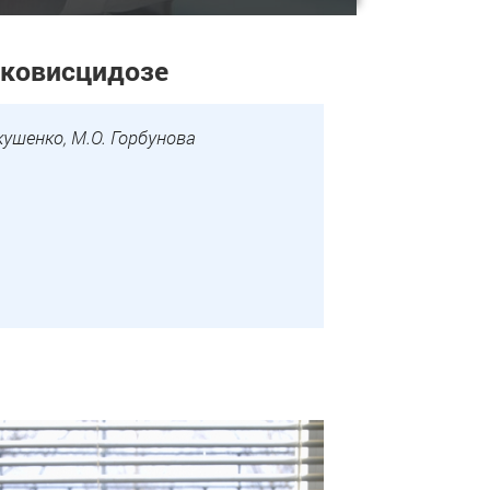
уковисцидозе
кушенко, М.О. Горбунова