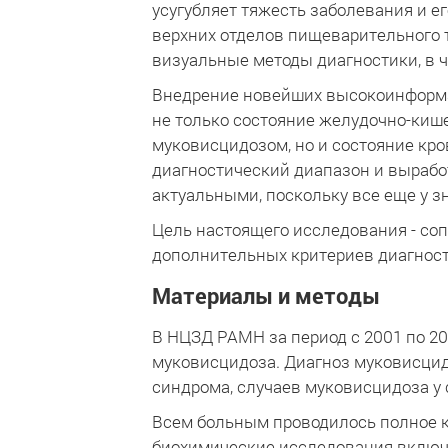
усугубляет тяжесть заболевания и е
верхних отделов пищеварительного т
визуальные методы диагностики, в ч
Внедрение новейших высокоинформат
не только состояние желудочно-киш
муковисцидозом, но и состояние кро
диагностический диапазон и вырабо
актуальными, поскольку все еще у зн
Цель настоящего исследования - со
дополнительных критериев диагност
Материалы и методы
В НЦЗД РАМН за период с 2001 по 20
муковисцидоза. Диагноз муковисцид
синдрома, случаев муковисцидоза у 
Всем больным проводилось полное к
биохимические исследования включа