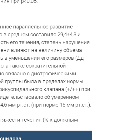
ия при р<0,05.
енное параллельное развитие
 в среднем составило 29,4±4,8 и
есть его течения, степень нарушения
пени влияют на величину объема
ь в уменьшении его размеров (Дд
го, а также сократительной
ыло связано с дистрофическими
ой группы была в пределах нормы.
икуспидального клапана (+/++) при
свидетельствовало об умеренном
 мм рт.ст. (при норме 15 мм рт.ст.).
 тяжести течения (% к должным
исцидоза