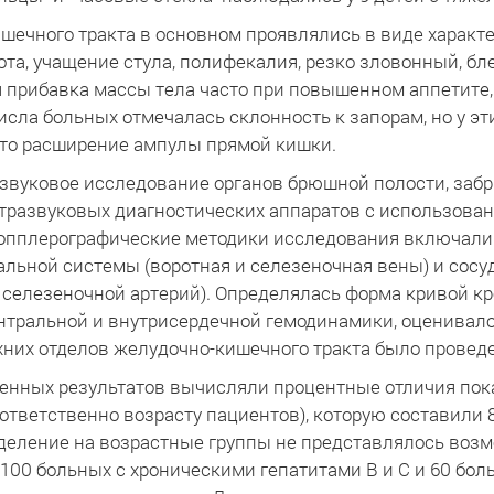
шечного тракта в основном проявлялись в виде характ
та, учащение стула, полифекалия, резко зловонный, б
ая прибавка массы тела часто при повышенном аппетите
исла больных отмечалась склонность к запорам, но у эт
то расширение ампулы прямой кишки.
звуковое исследование органов брюшной полости, заб
развуковых диагностических аппаратов с использование
опплерографические методики исследования включали 
альной системы (воротная и селезеночная вены) и сосу
 селезеночной артерий). Определялась форма кривой кр
нтральной и внутрисердечной гемодинамики, оценивало
них отделов желудочно-кишечного тракта было проведе
ченных результатов вычисляли процентные отличия пока
ответственно возрасту пациентов), которую составили 
деление на возрастные группы не представлялось воз
 100 больных с хроническими гепатитами В и С и 60 бол