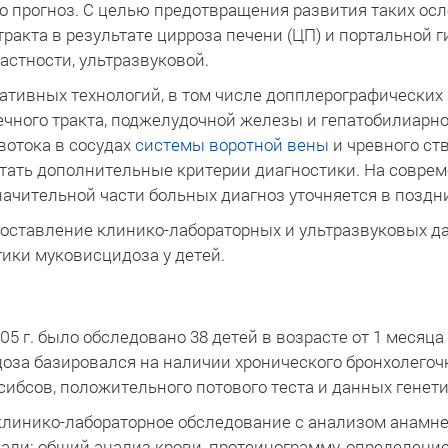
го прогноз. С целью предотвращения развития таких ос
ракта в результате цирроза печени (ЦП) и портальной 
астности, ультразвуковой.
ивных технологий, в том числе допплерографических 
ечного тракта, поджелудочной железы и гепатобилиарн
вотока в сосудах
системы воротной вены
и чревного ст
тать дополнительные критерии диагностики. На соврем
ачительной части больных диагноз уточняется в поздние
поставление клинико-лабораторных и ультразвуковых 
ики муковисцидоза у детей.
05 г. было обследовано 38 детей в возрасте от 1 месяц
оза базировался на наличии хронического бронхолегочн
сибсов, положительного потового теста и данных генет
линико-лабораторное обследование с анализом анамне
ли: общий анализ крови, протеинограмму, определение 