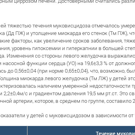
арным циррозом печени. Достоверными считались различ
ней тяжестью течения муковисцидоза отмечалось умер
 (Дд ПЖ) и утолщение миокарда его стенок (Тм ПЖ), что
. Такие факторы, как увеличение сроков заболевания, тяж
ния, уровень гипоксемии и гиперкапнии в большей сте
да. Изменения со стороны левого желудочка выражалис
и насосной функции сердца (УО) на 19,6±3,3 % от должно
 до 0,56±0,04 (при норме 0,65±0,04), что, возможно, б
Толщина миокарда левого желудочка (Тм ЛЖ) у детей эт
ктеризовалась наличием умеренной недостаточности тр
 2,2±0,4м/с и градиентом давления 19,5 мм рт.ст. Это 
й артерии, которое, в среднем по группе, составило 24,6
показатели у детей с муковисцидозом в зависимости от
Течение муков