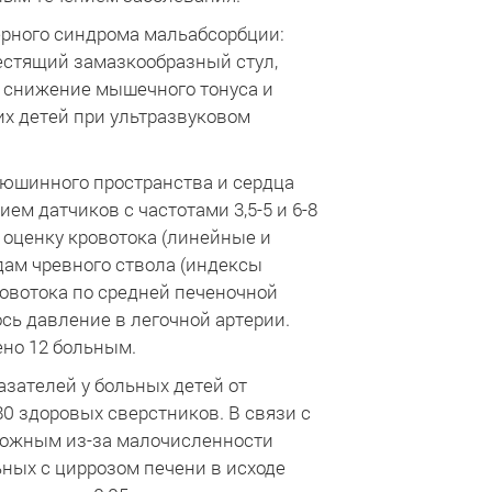
ерного синдрома мальабсорбции:
лестящий замазкообразный стул,
, снижение мышечного тонуса и
их детей при ультразвуковом
рюшинного пространства и сердца
м датчиков с частотами 3,5-5 и 6-8
оценку кровотока (линейные и
дам чревного ствола (индексы
овотока по средней печеночной
сь давление в легочной артерии.
но 12 больным.
зателей у больных детей от
80 здоровых сверстников. В связи с
можным из-за малочисленности
ьных с циррозом печени в исходе