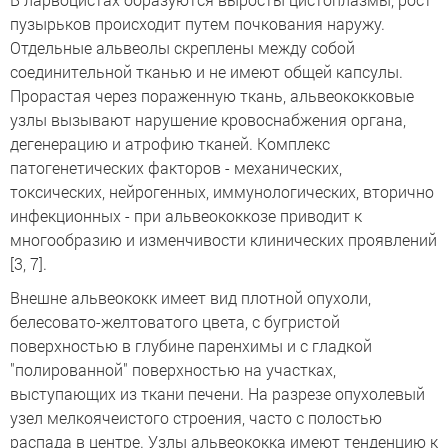
пузырьков происходит путем почкования наружу.
Отдельные альвеолы скреплены между собой
соединительной тканью и не имеют общей капсулы.
Прорастая через пораженную ткань, альвеококковые
узлы вызывают нарушение кровоснабжения органа,
дегенерацию и атрофию тканей. Комплекс
патогенетических факторов - механических,
токсических, нейрогенных, иммунологических, вторично
инфекционных - при альвеококкозе приводит к
многообразию и изменчивости клинических проявлений
[3, 7].
Внешне альвеококк имеет вид плотной опухоли,
белесовато-желтоватого цвета, с бугристой
поверхностью в глубине паренхимы и с гладкой
"полированной" поверхностью на участках,
выступающих из ткани печени. На разрезе опухолевый
узел мелкоячеистого строения, часто с полостью
распада в центре. Узлы альвеококка имеют тенденцию к