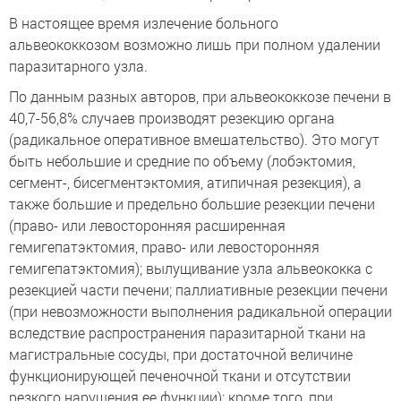
В настоящее время излечение больного
альвеококкозом возможно лишь при полном удалении
паразитарного узла.
По данным разных авторов, при альвеококкозе печени в
40,7-56,8% случаев производят резекцию органа
(радикальное оперативное вмешательство). Это могут
быть небольшие и средние по объему (лобэктомия,
сегмент-, бисегментэктомия, атипичная резекция), а
также большие и предельно большие резекции печени
(право- или левосторонняя расширенная
гемигепатэктомия, право- или левосторонняя
гемигепатэктомия); вылущивание узла альвеококка с
резекцией части печени; паллиативные резекции печени
(при невозможности выполнения радикальной операции
вследствие распространения паразитарной ткани на
магистральные сосуды, при достаточной величине
функционирующей печеночной ткани и отсутствии
резкого нарушения ее функции); кроме того, при