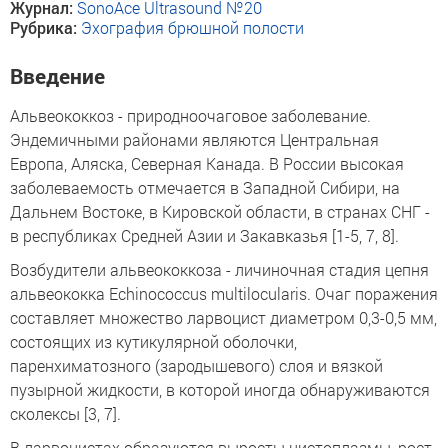
Журнал:
SonoAce Ultrasound №20
Рубрика:
Эхография брюшной полости
Введение
Альвеококкоз - природноочаговое заболевание.
Эндемичными районами являются Центральная
Европа, Аляска, Северная Канада. В России высокая
заболеваемость отмечается в Западной Сибири, на
Дальнем Востоке, в Кировской области, в странах СНГ -
в республиках Средней Азии и Закавказья [1-5, 7, 8].
Возбудители альвеококкоза - личиночная стадия цепня
альвеококка Echinococcus multilocularis. Очаг поражения
составляет множество ларвоцист диаметром 0,3-0,5 мм,
состоящих из кутикулярной оболочки,
паренхиматозного (зародышевого) слоя и вязкой
пузырной жидкости, в которой иногда обнаруживаются
сколексы [3, 7].
В ларвоцистах образуются выросты цистоплазмы, рост