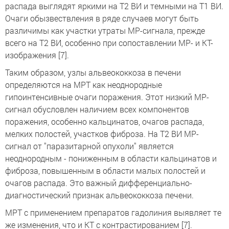
распада выглядят яркими на Т2 ВИ и темными на Т1 ВИ.
Очаги обызвествления в ряде случаев могут быть
различимы как участки утраты МР-сигнала, прежде
всего на Т2 ВИ, особенно при сопоставлении МР- и КТ-
изображения [7].
Таким образом, узлы альвеококкоза в печени
определяются на МРТ как неоднородные
гипоинтенсивные очаги поражения. Этот низкий МР-
сигнал обусловлен наличием всех компонентов
поражения, особенно кальцинатов, очагов распада,
мелких полостей, участков фиброза. На Т2 ВИ МР-
сигнал от "паразитарной опухоли" является
неоднородным - пониженным в области кальцинатов и
фиброза, повышенным в области малых полостей и
очагов распада. Это важный дифференциально-
диагностический признак альвеококкоза печени.
МРТ с применением препаратов гадолиния выявляет те
же изменения, что и КТ с контрастированием [7].