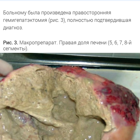
Больному была произведена правосторонняя
гемигепатэктомия (рис. 3), полностью подтвердившая
диагноз.
Рис. 3.
Макропрепарат. Правая доля печени (5, 6, 7, 8-й
сегменты).