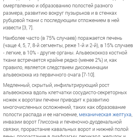
омертвлению и образованию полостей разного
размера, развитию вокруг пузырьков и в стенках
рубцовой ткани с последующим отложением в ней
извести [3, 7].
Наиболее часто (в 75% случаев) поражается печень
(чаще 4, 5, 7, 8-й сегменты, реже 1-й и 2-й), в 15% случаев
- легкие, в 10% - другие органы. Альвеококкоз костной
ткани встречается крайне редко (менее 2%) и, как
правило, является следствием диссеминации
альвеококка из первичного очага [7-10].
Медленный, скрытый, инфильтрирующий рост
альвеококка вдоль клетчатки сосудисто-секреторных
ножек к воротам печени приводит к развитию
многочисленных осложнений, таких как образование
полости распада и ее нагноение,
механическая желтуха
,
инвазии ворот Глиссона и печеночно-дуоденальной
связки, прорастание кавальных ворот и нижней полой
вены, прорастание в диафрагму, перикард, желудок и