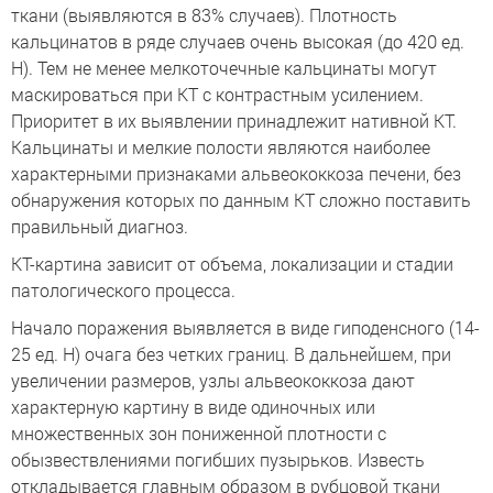
ткани (выявляются в 83% случаев). Плотность
кальцинатов в ряде случаев очень высокая (до 420 ед.
Н). Тем не менее мелкоточечные кальцинаты могут
маскироваться при КТ с контрастным усилением.
Приоритет в их выявлении принадлежит нативной КТ.
Кальцинаты и мелкие полости являются наиболее
характерными признаками альвеококкоза печени, без
обнаружения которых по данным КТ сложно поставить
правильный диагноз.
КТ-картина зависит от объема, локализации и стадии
патологического процесса.
Начало поражения выявляется в виде гиподенсного (14-
25 ед. Н) очага без четких границ. В дальнейшем, при
увеличении размеров, узлы альвеококкоза дают
характерную картину в виде одиночных или
множественных зон пониженной плотности с
обызвествлениями погибших пузырьков. Известь
откладывается главным образом в рубцовой ткани