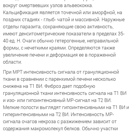
вокруг омертвевших узлов альвеококка.
Кальцификация является точечной или аморфной, на
поздних стадиях - глыб- чатой и массивной. Наружные
отделы паразита, сохраняющие свою активность,
имеют денситометрические показатели в пределах 35-
40 ед. Н. Очаги обычно гетерогенные, неправильной
формы, с нечеткими краями. Определяются также
увеличение печени и деформация ее в пораженной
области.
При МРТ интенсивность сигнала от грануляционной
ткани в сравнении с паренхимой печени несколько
снижена на Т1 ВИ. Фиброз дает подобную
грануляционной ткани интенсивность сигнала на Т1 ВИ
и изо- или гипоинтенсивный МР-сигнал на Т2 ВИ.
Мелкие полости выглядят гипоинтенсивными на Т1 ВИ и
гиперинтенсивными на Т2 ВИ. Интенсивность МР-
сигнала очагов некроза с разжижением зависит от
содержания макромолекул белков. Обычно участки