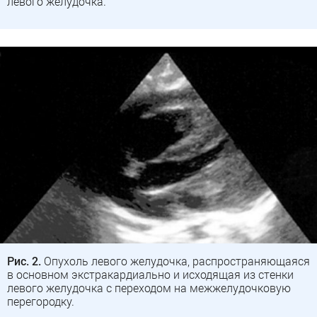
левого желудочка.
Рис. 2.
Опухоль левого желудочка, распространяющаяся
в основном экстракардиально и исходящая из стенки
левого желудочка с переходом на межжелудочковую
перегородку.