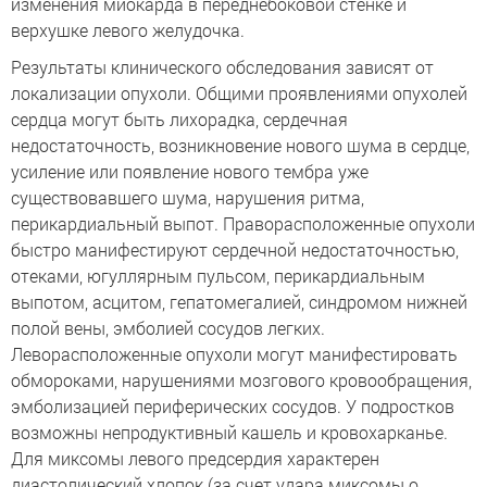
изменения миокарда в переднебоковой стенке и
верхушке левого желудочка.
Результаты клинического обследования зависят от
локализации опухоли. Общими проявлениями опухолей
сердца могут быть лихорадка, сердечная
недостаточность, возникновение нового шума в сердце,
усиление или появление нового тембра уже
существовавшего шума, нарушения ритма,
перикардиальный выпот. Праворасположенные опухоли
быстро манифестируют сердечной недостаточностью,
отеками, югуллярным пульсом, перикардиальным
выпотом, асцитом, гепатомегалией, синдромом нижней
полой вены, эмболией сосудов легких.
Леворасположенные опухоли могут манифестировать
обмороками, нарушениями мозгового кровообращения,
эмболизацией периферических сосудов. У подростков
возможны непродуктивный кашель и кровохарканье.
Для миксомы левого предсердия характерен
диастолический хлопок (за счет удара миксомы о