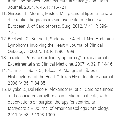
atrial lipoma occupying pericardial space // Jpn. Heart
Journal. 2004. V. 45. P. 715-721.
Girrbach F., Mohr F., Misfeld M. Epicardial lipoma - a rare
differential diagnosis in cardiovascular medicine //
European J. of Cardiothorac. Surg. 2012. V. 41. P. 699-
701.
Beckwith C., Butera J., Sadaniantz A. et al. Non Hodghins
Lymphoma involving the Heart // Journal of Clinical
Onkology. 2000. V. 18. P. 1996-1999.
Terada T. Primary Cardiac Lymphoma // Tokai Journal of
Experimental and Clinical Medicine. 2007. V. 32. P. 14-16.
Yalimiz H., Salik O., Tokcan A. Malignant Fibrous
Histiocytoma of the Heart // Texas Heart Institute Journal.
2008. V. 35. P. 84-85.
Miyake C., Del Nido P., Alexander M. et al. Cardiac tumors
and associated arrhythmias in pediatric patients, with
observations on surgical therapy for ventricular
tachycardia // Journal of American College Cardiology.
2011. V. 58. P. 1903-1909.