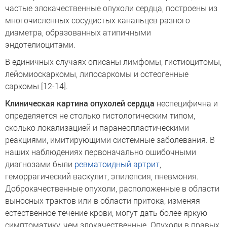
частые злокачественные опухоли сердца, построены из
многочисленных сосудистых канальцев разного
диаметра, образованных атипичными
эндотелиоцитами.
В единичных случаях описаны лимфомы, гистиоцитомы,
лейомиоскаркомы, липосаркомы и остеогенные
саркомы [12-14].
Клиническая картина опухолей сердца
неспецифична и
определяется не столько гистологическим типом,
сколько локализацией и паранеопластическими
реакциями, имитирующими системные заболевания. В
наших наблюдениях первоначально ошибочными
диагнозами были
ревматоидный артрит
,
геморрагический васкулит, эпилепсия, пневмония.
Доброкачественные опухоли, расположенные в области
выносных трактов или в области притока, изменяя
естественное течение крови, могут дать более яркую
симптоматику, чем злокачественные. Опухоли в правых