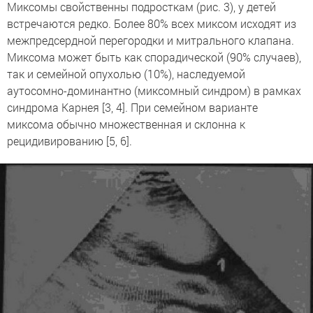
Миксомы свойственны подросткам (рис. 3), у детей
встречаются редко. Более 80% всех миксом исходят из
межпредсердной перегородки и митрального клапана.
Миксома может быть как спорадической (90% случаев),
так и семейной опухолью (10%), наследуемой
аутосомно-доминантно (миксомный синдром) в рамках
синдрома Карнея [3, 4]. При семейном варианте
миксома обычно множественная и склонна к
рецидивированию [5, 6].