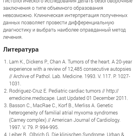
гистологического исследования делать безоговорочные
заключения о типе объемного образования
невозможно. Клиническая интерпретация полученных
данных позволяет провести дифференциальную
диагностику и выбрать наиболее оправданный метод
лечения.
Литература
Lam K., Dickens P., Chan A. Tumors of the heart. A 20-year
experience with a review of 12,485 consecutive autopsies
// Archive of Pathol. Lab. Medicine. 1993. V. 117. P. 1027-
1031.
Rodriguez-Cruz E. Pediatric cardiac tumors // http://
emedicine.medscape. Last Updated 01 December 2011.
Basson C., MacRae C., Korf B., Merliss A. Genetic
heterogeneity of familial atrial myxoma syndromes
(Carney complex) // American Journal of Cardiology.
1997. V. 79. P. 994-995.
Leiber B., Olbrich G. Die klinischen Syndrome. Urban &