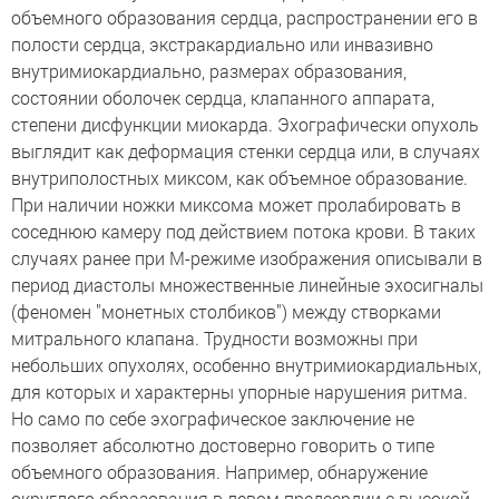
объемного образования сердца, распространении его в
полости сердца, экстракардиально или инвазивно
внутримиокардиально, размерах образования,
состоянии оболочек сердца, клапанного аппарата,
степени дисфункции миокарда. Эхографически опухоль
выглядит как деформация стенки сердца или, в случаях
внутриполостных миксом, как объемное образование.
При наличии ножки миксома может пролабировать в
соседнюю камеру под действием потока крови. В таких
случаях ранее при М-режиме изображения описывали в
период диастолы множественные линейные эхосигналы
(феномен "монетных столбиков") между створками
митрального клапана. Трудности возможны при
небольших опухолях, особенно внутримиокардиальных,
для которых и характерны упорные нарушения ритма.
Но само по себе эхографическое заключение не
позволяет абсолютно достоверно говорить о типе
объемного образования. Например, обнаружение
округлого образования в левом предсердии с высокой