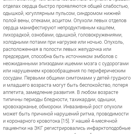
отделах сердца быстро проявляются общей слабостью,
одышкой, югуллярным пульсом, синдромом нижней
полой вены, отеками, асцитом. Опухоли левых отделов
сердца манифестируют непродуктивным кашлем,
лихорадкой, ознобами, одышкой, головокружениями,
холодными потами при нагрузке или ночью. Опухоль,
расположенная в полости левых желудочка или
предсердия, способна быть источником эмболов с
неожиданными эпизодами ишемии мозга с судорогами
или нарушением кровообращения по периферическим
сосудам. Первыми общими симтомами у детей грудного
и младшего возраста могут быть беспокойство, потеря
аппетита, замедление развития. В любом возрасте
типичны периоды бледности, тахикардии, одышки,
кровохарканье, обмороки. Инвазивный рост опухоли
может быть причиной нарушений ритма, проводимости
и коронарного кровотока [15]. У нашей 4-месячной
пациентки на ЭКГ регистрировались инфарктоподобные