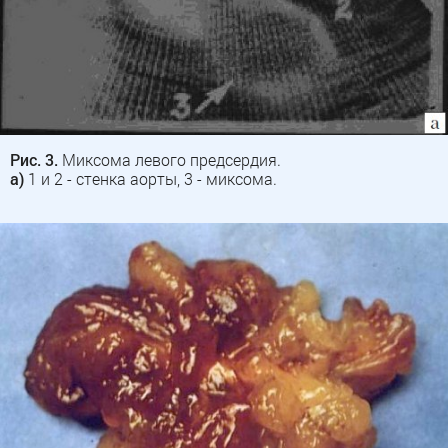
Рис. 3.
Миксома левого предсердия.
а)
1 и 2 - стенка аорты, 3 - миксома.