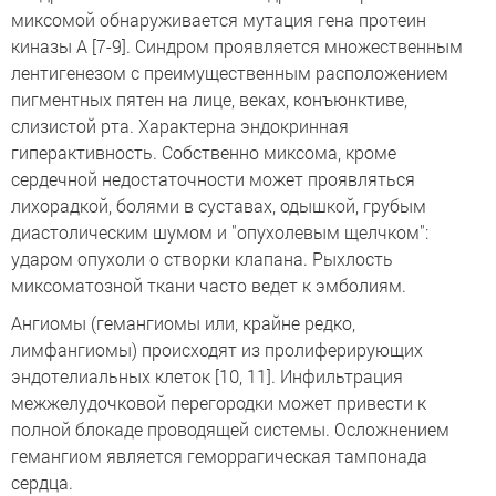
миксомой обнаруживается мутация гена протеин
киназы А [7-9]. Синдром проявляется множественным
лентигенезом с преимущественным расположением
пигментных пятен на лице, веках, конъюнктиве,
слизистой рта. Характерна эндокринная
гиперактивность. Собственно миксома, кроме
сердечной недостаточности может проявляться
лихорадкой, болями в суставах, одышкой, грубым
диастолическим шумом и "опухолевым щелчком":
ударом опухоли о створки клапана. Рыхлость
миксоматозной ткани часто ведет к эмболиям.
Ангиомы (гемангиомы или, крайне редко,
лимфангиомы) происходят из пролиферирующих
эндотелиальных клеток [10, 11]. Инфильтрация
межжелудочковой перегородки может привести к
полной блокаде проводящей системы. Осложнением
гемангиом является геморрагическая тампонада
сердца.