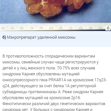
б)
Макропрепарат удаленной миксомы.
В противоположность спорадическим вариантам
миксомы, семейные случаи чаще регистрируются у
детей и у лиц женского пола. 70-75% всех случаев
синдрома Карнея обусловлены мутацией
онкосупрессорного гена PRKAR1A на хромосоме 17q23-
q24, действующего за счет белка 1А регуляторной
субъединицы протеинкиназы А. Реже синдром Карнея
обусловлен мутацией на хромосоме 2p16.
Фенотипически различий двух генетических вариантов
синдрома нет. У больных с синдромом Карнея и