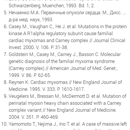
Schwarzenberg, Muenchen, 1993. Bd. 1, 2.
Нечаенко М.А. Первичные опухоли сердца: М., Дисс. ...
д-ра мед. наук, 1993.
Casey M., Vaughan C., He J. et al. Mutations in the protein
kinase A R1alpha regulatory subunit cause familial
cardiac myxomas and Carney complex // Journal Clinical
Invest. 2000. V. 106. P. 31-38.
Goldstein M., Casey M., Carney J., Basson C. Molecular
genetic diagnosis of the familial myxoma syndrome
(Carney complex) // American Journal of Med. Genet.,
1999. V. 86. P. 62-65.
Reynen K. Cardiac myxomas // New England Journal of
Medicine. 1995. V. 333. P. 1610-1617.
Veugelers M., Bressan M., McDermott D. et al. Mutation of
perinatal myosin heavy chain associated with a Carney
complex variant // New England Journal of Medicine.
2004. V. 351. P. 460-469.
Yamomoto T., Nejima J., Ino T. et al. A case of massive left