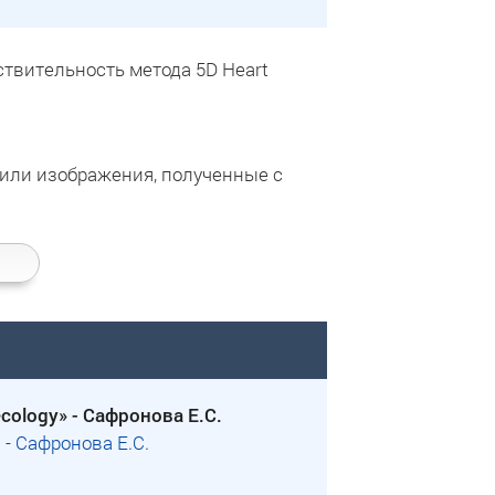
твительность метода 5D Heart
асили изображения, полученные с
cology» - Сафронова Е.С.
" - Сафронова Е.С.