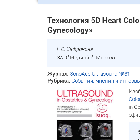
Технология 5D Heart Colo
Gynecology»
Е.С. Сафронова
ЗАО "Медиэйс", Москва
Журнал:
SonoAce Ultrasound №31
Рубрика:
События, мнения и интерв
Изоб
Colo
in O
офи