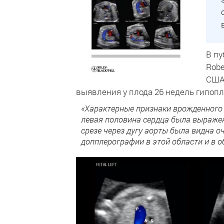
В пу
Robe
США)
выявления у плода 26 недель гипопл
«Характерные признаки врожденного 
левая половина сердца была выражен
срезе через дугу аорты была видна о
допплерографии в этой области и в о