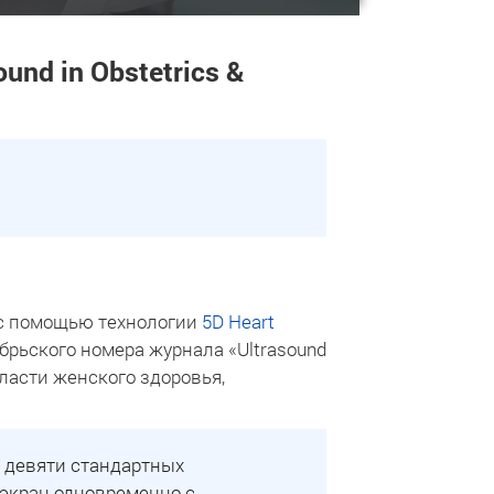
und in Obstetrics &
 с помощью технологии
5D Heart
брьского номера журнала «Ultrasound
бласти женского здоровья,
я девяти стандартных
 экран одновременно с