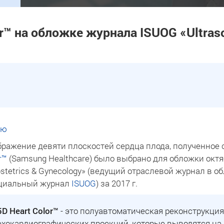
r™ на обложке журнала ISUOG «Ultraso
ью
ражение девяти плоскостей сердца плода, полученное
r™
(Samsung Healthcare) было выбрано для обложки октя
bstetrics & Gynecology» (ведущий отраслевой журнал в о
циальный журнал
ISUOG
) за 2017 г.
5D Heart Color™
- это полуавтоматическая реконструкци
эхокардиографических проекций, которые выводятся на