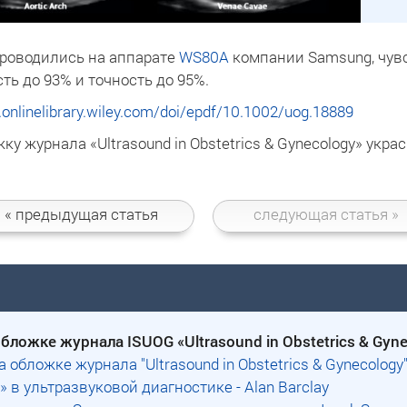
проводились на аппарате
WS80A
компании Samsung, чувс
ть до 93% и точность до 95%.
.onlinelibrary.wiley.com/doi/epdf/10.1002/uog.18889
ку журнала «Ultrasound in Obstetrics & Gynecology» укр
« предыдущая
статья
следующая
статья »
обложке журнала ISUOG «Ultrasound in Obstetrics & Gyne
а обложке журнала "Ultrasound in Obstetrics & Gynecology
 в ультразвуковой диагностике - Alan Barclay