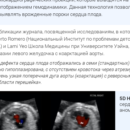
отображением гемодинамики. Данная технология позволя
выявлять врожденные пороки сердца плода.
бликации журнала, посвященной исследованиям, в кот
rto Romero (Национальный Институт по проблемам детс
 и Lami Yeo Школа Медицины при Университете Уэйна,
азии левого желудочка с коарктацией аорты.
дефекта сердца плода отображались в семи (стандартных) 
о гипоплазирована, с отсутствием кровотока через атрез
чень узкая поперечная дуга аорты (коарктация) с реверсн
бласти перешейка».
5D H
серд
ано