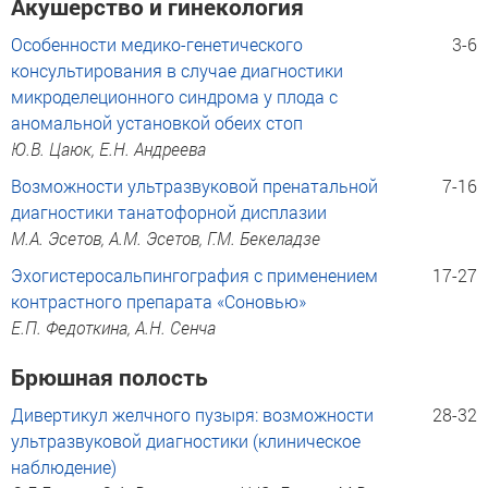
Акушерство и гинекология
Особенности медико-генетического
3-6
консультирования в случае диагностики
микроделеционного синдрома у плода с
аномальной установкой обеих стоп
Ю.В. Цаюк, Е.Н. Андреева
Возможности ультразвуковой пренатальной
7-16
диагностики танатофорной дисплазии
М.А. Эсетов, А.М. Эсетов, Г.М. Бекеладзе
Эхогистеросальпингография с применением
17-27
контрастного препарата «Соновью»
Е.П. Федоткина, А.Н. Сенча
Брюшная полость
Дивертикул желчного пузыря: возможности
28-32
ультразвуковой диагностики (клиническое
наблюдение)