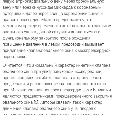
левую атриокардиальную вену, через бронхиальную
вену или через синусоиды миокарда к коронарным
артериям и далее через свищ в коронарный синус и
правое предсердие. Можно предположить, что
механизм прежде временного антенатального закрытия
овального окна в данной ситуации аналогичен его
функциональному закрытию после рождения:
повышение давления в левом предсердии вызывает
прилипание клапана овального окна к межпредсердной
перегородке.
Считается, что аномальный характер кинетики клапана
овального окна при ультразвуковом исследовании,
проявляющийся изгибом клапана в сторону левого
предсердия, и расположение клапана овального окна
при М-сканировании поперек предсердия с
a
и
b
пиками
являются предвестниками преждевременного закрытия
овального окна [5]. Авторы связали такой характер
движения клапана овального окна у 16 плодов с
наличием неиммунного выпота и пароксизмальной