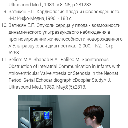
Ultrasound Med., 1989. V.8, N5, p.281283.
Затикян Е.П. Кардиология плода и новорожденного.
-М.: Инфо-Медиа,1996. - 183 с.
Затикян Е.П. Опухоли сердца у плода - возможности
динамического ультразвукового наблюдения в
прогнозировании жинеспособности новорожденного
// Ультразвуковая диагностика. -2 000. - N2. - Cтр.
6268.
Seliem M.A.,Shahab R.A., Palileo M. Spontaneous
Obstruction of Interatrial Communication in Infants with
Atrioventricular Valve Atresia or Stenosis in the Neonat
Period: Serial Echocar diographicDoppler Study// J.
Ultrasound Med., 1989, May;8(5):2813.