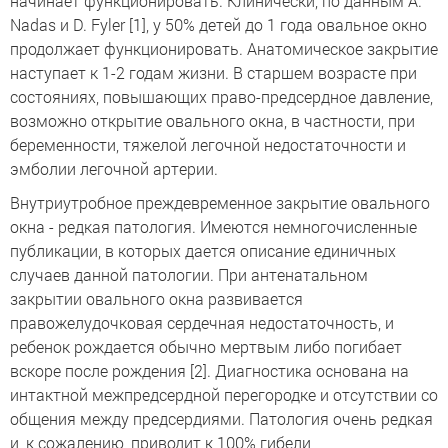
начинает функционировать. Клинически, по данным А.
Nadas и D. Fyler [1], у 50% детей до 1 года овальное окно
продолжает функционировать. Анатомическое закрытие
наступает к 1-2 годам жизни. В старшем возрасте при
состояниях, повышающих право-предсердное давление,
возможно открытие овального окна, в частности, при
беременности, тяжелой легочной недостаточности и
эмболии легочной артерии.
Внутриутробное преждевременное закрытие овального
окна - редкая патология. Имеются немногочисленные
публикации, в которых дается описание единичных
случаев данной патологии. При антенатальном
закрытии овального окна развивается
правожелудочковая сердечная недостаточность, и
ребенок рождается обычно мертвым либо погибает
вскоре после рождения [2]. Диагностика основана на
интактной межпредсердной перегородке и отсутствии со
общения между предсердиями. Патология очень редкая
и, к сожалению, приводит к 100% гибели