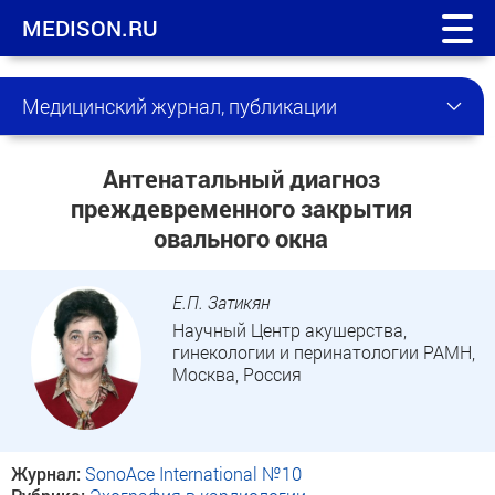
MEDISON.RU
Медицинский журнал, публикации
Антенатальный диагноз
преждевременного закрытия
овального окна
Е.П. Затикян
Научный Центр акушерства,
гинекологии и перинатологии РАМН,
Москва, Россия
Журнал:
SonoAce International №10