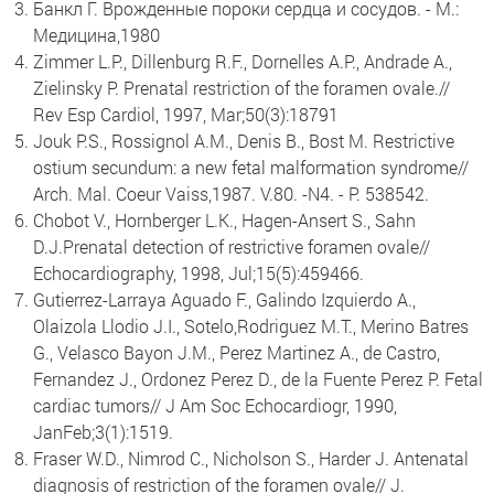
Банкл Г. Врожденные пороки сердца и сосудов. - М.:
Медицина,1980
Zimmer L.P., Dillenburg R.F., Dornelles A.P., Andrade A.,
Zielinsky P. Prenatal restriction of the foramen ovale.//
Rev Esp Cardiol, 1997, Mar;50(3):18791
Jouk P.S., Rossignol A.M., Denis B., Bost M. Restrictive
ostium secundum: a new fetal malformation syndrome//
Arch. Mal. Coeur Vaiss,1987. V.80. -N4. - P. 538542.
Chobot V., Hornberger L.K., Hagen-Ansert S., Sahn
D.J.Prenatal detection of restrictive foramen ovale//
Echocardiography, 1998, Jul;15(5):459466.
Gutierrez-Larraya Aguado F., Galindo Izquierdo A.,
Olaizola Llodio J.I., Sotelo,Rodriguez M.T., Merino Batres
G., Velasco Bayon J.M., Perez Martinez A., de Castro,
Fernandez J., Ordonez Perez D., de la Fuente Perez P. Fetal
cardiac tumors// J Am Soc Echocardiogr, 1990,
JanFeb;3(1):1519.
Fraser W.D., Nimrod C., Nicholson S., Harder J. Antenatal
diagnosis of restriction of the foramen ovale// J.