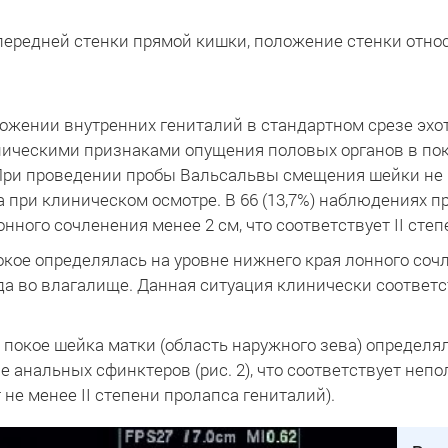
ередней стенки прямой кишки, положение стенки относ
жении внутренних гениталий в стандартном срезе эхот
линическими признаками опущения половых органов в по
При проведении пробы Вальсальвы смещения шейки не в
са при клиническом осмотре. В 66 (13,7%) наблюдениях
нного сочленения менее 2 см, что соответствует II сте
 покое определялась на уровне нижнего края лонного со
а во влагалище. Данная ситуация клинически соответст
в покое шейка матки (область наружного зева) определя
овне анальных сфинктеров (рис. 2), что соответствует не
не менее II степени пролапса гениталий).