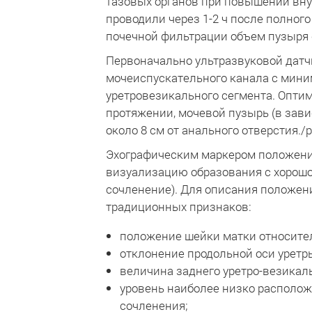
тазовых органов при повышении вн
проводили через 1-2 ч после полно
почечной фильтрации объем пузыря 
Первоначально ультразвуковой датч
мочеиспускательного канала с мин
уретровезикального сегмента. Опти
протяжении, мочевой пузырь (в зави
около 8 см от анального отверстия./
Эхографическим маркером положени
визуализацию образования с хорошо
сочленение). Для описания положен
традиционных признаков:
положение шейки матки относител
отклонение продольной оси уретры
величина заднего уретро-везикальн
уровень наиболее низко располож
сочленения;