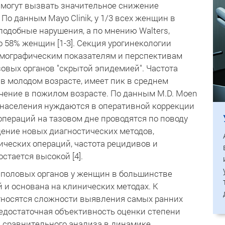
 могут вызвать значительное снижение
По данным Mayo Clinik, у 1/3 всех женщин в
одобные нарушения, а по мнению Walters,
 58% женщин [1-3]. Секция урогинекологии
демографическим показателям и перспективам
овых органов "скрытой эпидемией". Частота
в молодом возрасте, имеет пик в среднем
ичение в пожилом возрасте. По данным M.D. Moen
о населения нуждаются в оперативной коррекции
операций на тазовом дне проводятся по поводу
дение новых диагностических методов,
ических операций, частота рецидивов и
стается высокой [4].
 половых органов у женщин в большинстве
 и основана на клинических методах. К
тносятся сложности выявления самых ранних
недостаточная объективность оценки степени
 сравнительного анализа в динамике.