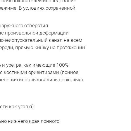
еских показателей исследование
режиме. В условиях сохраненной
наружного отверстия
ие произвольной деформации
мочеиспускательный канал на всем
переди, прямую кишку на протяжении
 и уретра, как имеющие 100%
с костными ориентирами (лонное
членения использовались несколько
ти как угол α);
ьно нижнего края лонного