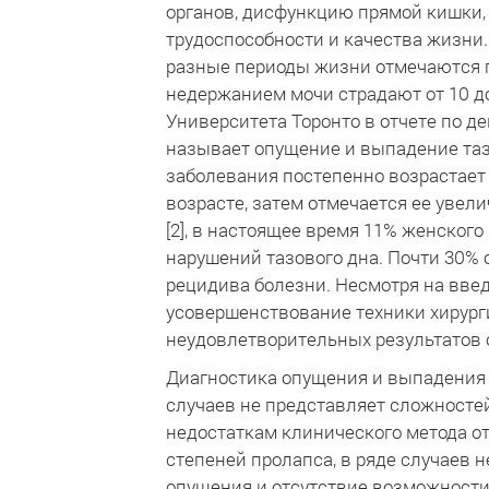
органов, дисфункцию прямой кишки,
трудоспособности и качества жизни. 
разные периоды жизни отмечаются п
недержанием мочи страдают от 10 до
Университета Торонто в отчете по 
называет опущение и выпадение таз
заболевания постепенно возрастает 
возрасте, затем отмечается ее увел
[2], в настоящее время 11% женског
нарушений тазового дна. Почти 30% 
рецидива болезни. Несмотря на вве
усовершенствование техники хирург
неудовлетворительных результатов о
Диагностика опущения и выпадения
случаев не представляет сложностей
недостаткам клинического метода о
степеней пролапса, в ряде случаев 
опущения и отсутствие возможности