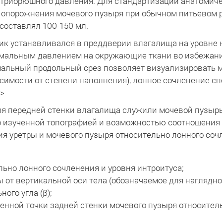
утрибрюшного давления. Для стандартизации анатомич
го опорожнения мочевого пузыря при обычном питьевом 
составлял 100-150 мл.
ик устанавливался в преддверии влагалища на уровне 
имальным давлением на окружающие ткани во избежан
мальный продольный срез позволяет визуализировать 
симости от степени наполнения), лонное сочленение с
p>
я передней стенки влагалища служили мочевой пузырь
 изученной топографией и возможностью соотношения 
ия уретры и мочевого пузыря относительно лонного со
ьно лонного сочленения и уровня интроитуса;
 от вертикальной оси тела (обозначаемое для нагляднос
ого угла (β);
енной точки задней стенки мочевого пузыря относител