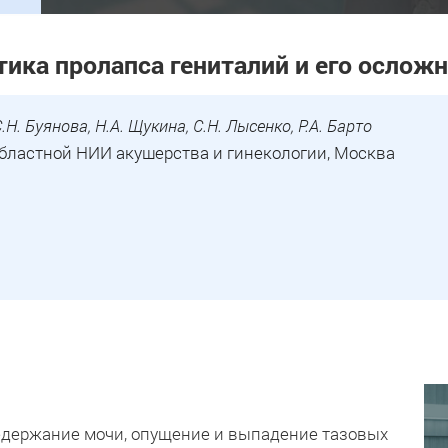
тика пролапса гениталий и его ослож
.Н. Буянова, Н.А. Щукина, С.Н. Лысенко, Р.А. Барто
бластной НИИ акушерства и гинекологии, Москва
держание мочи, опущение и выпадение тазовых