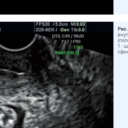
Рис.
вну
(поп
1 - 
сфи