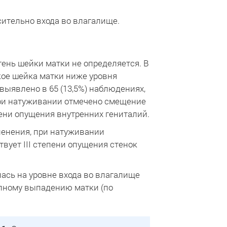
ительно входа во влагалище.
ень шейки матки не определяется. В
кое шейка матки ниже уровня
ыявлено в 65 (13,5%) наблюдениях,
 при натуживании отмечено смещение
пени опущения внутренних гениталий.
членения, при натуживании
вует III степени опущения стенок
лась на уровне входа во влагалище
полному выпадению матки (по