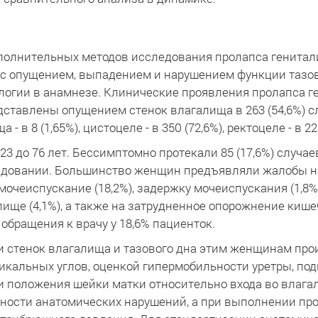
полнительных методов исследования пролапса генитал
к с опущением, выпадением и нарушением функции тазо
логии в анамнезе. Клинические проявления пролапса ге
тавлены опущением стенок влагалища в 263 (54,6%) сл
 в 8 (1,65%), цистоцеле - в 350 (72,6%), ректоцеле - в 221
23 до 76 лет. Бессимптомно протекали 85 (17,6%) случа
едовании. Большинство женщин предъявляли жалобы н
 мочеиспускание (18,2%), задержку мочеиспускания (1,8
ище (4,1%), а также на затрудненное опорожнение кише
бращения к врачу у 18,6% пациенток.
и стенок влагалища и тазового дна этим женщинам пр
икальных углов, оценкой гипермобильности уретры, по
 положения шейки матки относительно входа во влага
ности анатомических нарушений, а при выполнении пр