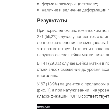
форма и размеры цистоцеле;
наличие и величина деформации п
Результаты
При нормальном анатомическом поло
271 (56,2%) случае у пациенток с к
лонного сочленения не смещалась. 
что соответствует I степени пролап
наружного зева шейки матки ниже ло
В 141 (29,3%) случае шейка матки в
отмечалось смещение до уровня вход
влагалища.
У 67 (13,9%) пациенток с пролапсом 
(рис. 1), а при натуживании - на ур
классификации POP-Q соответствует 