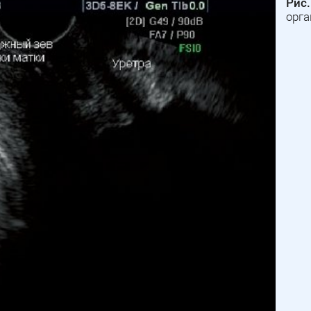
Рис.
орга