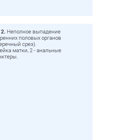
 2.
Неполное выпадение
тренних половых органов
еречный срез).
шейка матки, 2 - анальные
нктеры.