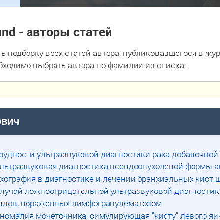
und
- авторы статей
 подборку всех статей автора, публиковавшегося в журн
необходимо выбрать автора по фамилии из списка:
ович
рудности ультразвуковой диагностики рака добавочно
льтразвуковая диагностика псевдоопухолевой формы а
хография в диагностике и лечении бранхиальных кист 
лучай ложноотрицательной ультразвуковой диагности
злов, пораженных лимфогранулематозом
номалия мочеточника, симулирующая "кисту" левого яи