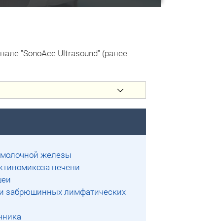
але "SonoAce Ultrasound" (ранее
й молочной железы
ктиномикоза печени
шеи
ки забрюшинных лимфатических
чника