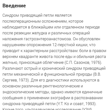
Введение
Синдром приводящей петли является
послеоперационным осложнением, которое
наблюдается в ближайшем или отдаленном периоде
после резекции желудка и различных операций
наложения гастроэнтероанастомоза. Он обусловлен
нарушением опорожнения 12-перстной кишки, что
приводит к характерным расстройствам: боли в правом
верхнем квадранте живота после еды и обильная рвота
желчью, приносящая облегчение (С.П. Сазонов, 1976).
Различают острый и хронический синдром приводящей
петли механической и функциональной природы (В.В.
Сергеев, 1973). Для его диагностики используются в
основном различные рентгенологические и
эндоскопические методы, однако имеются единичные
сообщения о применении эхографии в распознавании
синдрома приводящей петли (Y.T. Ko и соавт, 1993).
Кроме того, ультразвуковое исследование (УЗИ)