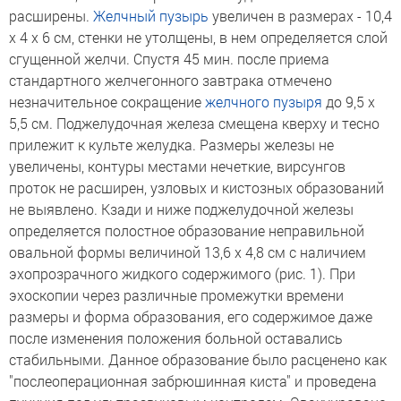
расширены.
Желчный пузырь
увеличен в размерах - 10,4
x 4 x 6 см, стенки не утолщены, в нем определяется слой
сгущенной желчи. Спустя 45 мин. после приема
стандартного желчегонного завтрака отмечено
незначительное сокращение
желчного пузыря
до 9,5 x
5,5 см. Поджелудочная железа смещена кверху и тесно
прилежит к культе желудка. Размеры железы не
увеличены, контуры местами нечеткие, вирсунгов
проток не расширен, узловых и кистозных образований
не выявлено. Кзади и ниже поджелудочной железы
определяется полостное образование неправильной
овальной формы величиной 13,6 x 4,8 см с наличием
эхопрозрачного жидкого содержимого (рис. 1). При
эхоскопии через различные промежутки времени
размеры и форма образования, его содержимое даже
после изменения положения больной оставались
стабильными. Данное образование было расценено как
"послеоперационная забрюшинная киста" и проведена