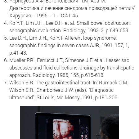
Черноусов А.Ф, Богопольский П.М, Аба М.
Диагностика и лечение синдрома приводящей петли//
Хирургия. - 1995. - 1. - С.41-45.
Ko Y.T., Lim J.H., Lee D.H. et al. Small bowel obstruction:
sonographic evaluation. Radiology, 1993, 3, р.649-653.
Lee D.H., Lim J.H., Ko Y.T. Afferent loop syndrome:
sonographic findings in seven cases AJR, 1991, 157, 1,
р.41-43.
Mueller P.R., Ferrucci J.T., Simeone J.F. et al. Lesser sac
abscesses and fluid collections: drainage by transhepatic
approach. Radiology. 1985, 155, р.615-618.
Wilson S.R. The gastrointestinal tract. In: Rumack C.M.,
Wilson S.R., Charboneau J.W. (eds). "Diagnostic
ultrasound", St.Louis, Mo Mosby, 1991, р.181-206.