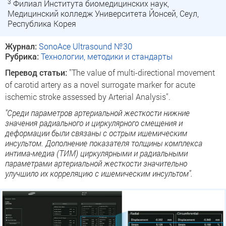
3
Филиал Института биомедицинских наук,
Медицинский колледж Университета Йонсей, Сеул,
Республика Корея
Журнал:
SonoAce Ultrasound №30
Рубрика:
Технологии, методики и стандарты
Перевод статьи:
"The value of multi-directional movement
of carotid artery as a novel surrogate marker for acute
ischemic stroke assessed by Arterial Analysis".
"Среди параметров артериальной жесткости нижние
значения радиального и циркулярного смещения и
деформации были связаны с острым ишемическим
инсультом. Дополнение показателя толщины комплекса
интима-медиа (ТИМ) циркулярными и радиальными
параметрами артериальной жесткости значительно
улучшило их корреляцию с ишемическим инсультом".