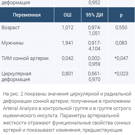
деформация
0,952
Переменная
ОШ
95% ДИ
p
Возраст
1,012
0,974-
0,550
1,051
Мужчины
1,941
0,917-
0,083
4,104
ТИМ сонной артерии
0,042
0,002-
*0,047
0,959
Циркулярная
0,801
0,661-
*0,023
деформация
0,970
На рис. 2 показаны значения циркулярной и радиальной
деформации сонной артерии, полученные в приложении
Arterial Analysis в контрольной группе и в группе острого
ишемического инсульта. Параметры артериальной
жесткости отражают функциональные свойства сонных
артерий и показывают изменения, предшествующие