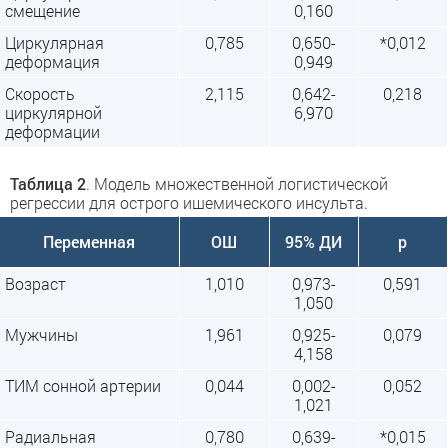
смещение
0,160
Циркулярная
0,785
0,650-
*0,012
деформация
0,949
Скорость
2,115
0,642-
0,218
циркулярной
6,970
деформации
Таблица 2
. Модель множественной логистической
регрессии для острого ишемического инсульта.
Переменная
ОШ
95% ДИ
p
Возраст
1,010
0,973-
0,591
1,050
Мужчины
1,961
0,925-
0,079
4,158
ТИМ сонной артерии
0,044
0,002-
0,052
1,021
Радиальная
0,780
0,639-
*0,015