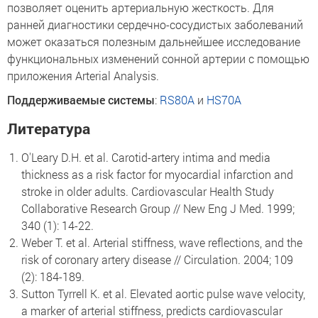
позволяет оценить артериальную жесткость. Для
ранней диагностики сердечно-сосудистых заболеваний
может оказаться полезным дальнейшее исследование
функциональных изменений сонной артерии с помощью
приложения Arterial Analysis.
Поддерживаемые системы
:
RS80A
и
HS70A
Литература
O'Leary D.H. et al. Carotid-artery intima and media
thickness as a risk factor for myocardial infarction and
stroke in older adults. Cardiovascular Health Study
Collaborative Research Group // New Eng J Med. 1999;
340 (1): 14-22.
Weber T. et al. Arterial stiffness, wave reflections, and the
risk of coronary artery disease // Circulation. 2004; 109
(2): 184-189.
Sutton Tyrrell K. et al. Elevated aortic pulse wave velocity,
a marker of arterial stiffness, predicts cardiovascular