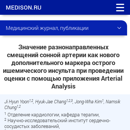
MEDISON.RU
Медицинский журнал, публикации
Значение разнонаправленных
смещений сонной артерии как нового
дополнительного маркера острого
ишемического инсульта при проведении
оценки с помощью приложения Arterial
Analysis
1,2
1,2,3
1
Ji Hyun Yoon
, Hyuk-Jae Chang
, Jong-Wha Kim
, Namsik
1,2
Chung
1
Отделение кардиологии, кафедра терапии,
2
Научно-исследовательский институт сердечно-
сосудистых заболеваний,