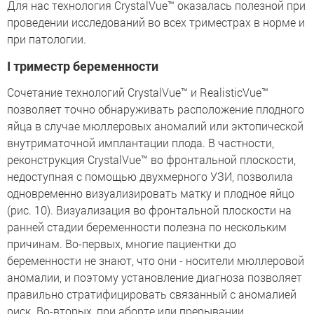
Для нас технология CrystalVue™ оказалась полезной при
проведении исследований во всех триместрах в норме и
при патологии.
I триместр беременности
Сочетание технологий CrystalVue™ и RealisticVue™
позволяет точно обнаруживать расположение плодного
яйца в случае мюллеровых аномалий или эктопической
внутриматочной имплантации плода. В частности,
реконструкция CrystalVue™ во фронтальной плоскости,
недоступная с помощью двухмерного УЗИ, позволила
одновременно визуализировать матку и плодное яйцо
(рис. 10). Визуализация во фронтальной плоскости на
ранней стадии беременности полезна по нескольким
причинам. Во-первых, многие пациентки до
беременности не знают, что они - носители мюллеровой
аномалии, и поэтому установление диагноза позволяет
правильно стратифицировать связанный с аномалией
риск. Во-вторых, при аборте или прерывании