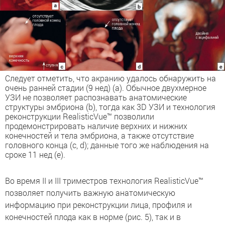
Следует отметить, что акранию удалось обнаружить на
очень ранней стадии (9 нед) (a). Обычное двухмерное
УЗИ не позволяет распознавать анатомические
структуры эмбриона (b), тогда как 3D УЗИ и технология
реконструкции RealisticVue™ позволили
продемонстрировать наличие верхних и нижних
конечностей и тела эмбриона, а также отсутствие
головного конца (c, d); данные того же наблюдения на
сроке 11 нед (e).
Во время II и III триместров технология RealisticVue™
позволяет получить важную анатомическую
информацию при реконструкции лица, профиля и
конечностей плода как в норме (рис. 5), так и в