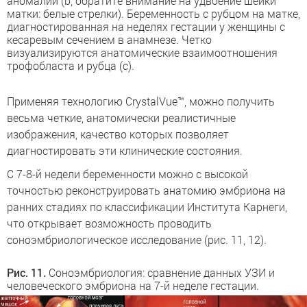
аномалии (b, обратите внимание на удвоение шейки
матки: белые стрелки). Беременность с рубцом на матке,
диагностированная на неделях гестации у женщины с
кесаревым сечением в анамнезе. Четко
визуализируются анатомические взаимоотношения
трофобласта и рубца (c).
Применяя технологию CrystalVue™, можно получить
весьма четкие, анатомически реалистичные
изображения, качество которых позволяет
диагностировать эти клинические состояния.
С 7-8-й недели беременности можно с высокой
точностью реконструировать анатомию эмбриона на
ранних стадиях по классификации Института Карнеги,
что открывает возможность проводить
соноэмбриологическое исследование (рис. 11, 12).
Рис. 11.
Соноэмбриология: сравнение данных УЗИ и
человеческого эмбриона на 7-й неделе гестации.