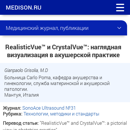
MEDISON.RU
Медицинский журнал, публикации
RealisticVue™ и CrystalVue™: наглядная
визуализация в акушерской практике
Gianpaolo Grisolia, M.D
Больница Carlo Poma, кафедра акушерства и
гинекологии, служба материнской и акушерской
патологии.
Мантуя, Италия
Журнал:
SonoAce Ultrasound №31
Рубрика:
Технологии, методики и стандарты
Перевод статьи:
"RealisticVue™ and CrystalVue™: a pictorial
view in obstetrics practice".