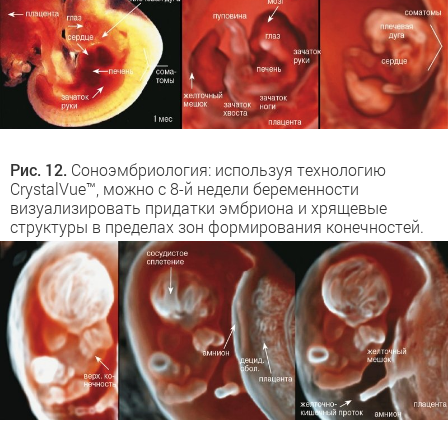
Рис. 12.
Соноэмбриология: используя технологию
CrystalVue™, можно с 8-й недели беременности
визуализировать придатки эмбриона и хрящевые
структуры в пределах зон формирования конечностей.