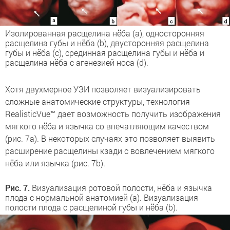
Изолированная расщелина нёба (a), односторонняя
расщелина губы и нёба (b), двусторонняя расщелина
губы и нёба (c), срединная расщелина губы и нёба и
расщелина нёба с агенезией носа (d).
Хотя двухмерное УЗИ позволяет визуализировать
сложные анатомические структуры, технология
RealisticVue™ дает возможность получить изображения
мягкого нёба и язычка со впечатляющим качеством
(рис. 7a). В некоторых случаях это позволяет выявить
расширение расщелины кзади с вовлечением мягкого
нёба или язычка (рис. 7b).
Рис. 7.
Визуализация ротовой полости, нёба и язычка
плода с нормальной анатомией (a). Визуализация
полости плода с расщелиной губы и нёба (b).