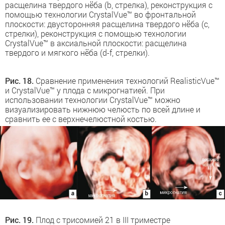
расщелина твердого нёба (b, стрелка), реконструкция с
помощью технологии CrystalVue™ во фронтальной
плоскости: двусторонняя расщелина твердого нёба (c,
стрелки), реконструкция с помощью технологии
CrystalVue™ в аксиальной плоскости: расщелина
твердого и мягкого нёба (d-f, стрелки).
Рис. 18.
Сравнение применения технологий RealisticVue™
и CrystalVue™ у плода с микрогнатией. При
использовании технологии CrystalVue™ можно
визуализировать нижнюю челюсть по всей длине и
сравнить ее с верхнечелюстной костью.
Рис. 19.
Плод с трисомией 21 в III триместре