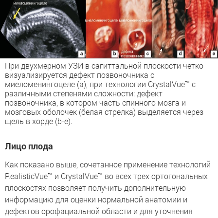
При двухмерном УЗИ в сагиттальной плоскости четко
визуализируется дефект позвоночника с
миеломенингоцеле (a), при технологии CrystalVue™ с
различными степенями сложности: дефект
позвоночника, в котором часть спинного мозга и
мозговых оболочек (белая стрелка) выделяется через
щель в хорде (b-e).
Лицо плода
Как показано выше, сочетанное применение технологий
RealisticVue™ и CrystalVue™ во всех трех ортогональных
плоскостях позволяет получить дополнительную
информацию для оценки нормальной анатомии и
дефектов орофациальной области и для уточнения