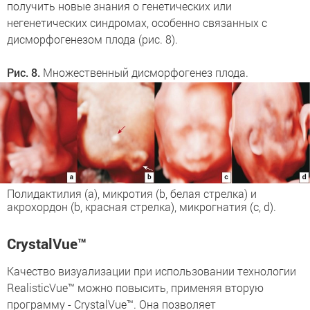
получить новые знания о генетических или
негенетических синдромах, особенно связанных с
дисморфогенезом плода (рис. 8).
Рис. 8.
Множественный дисморфогенез плода.
Полидактилия (a), микротия (b, белая стрелка) и
акрохордон (b, красная стрелка), микрогнатия (c, d).
CrystalVue™
Качество визуализации при использовании технологии
RealisticVue™ можно повысить, применяя вторую
программу - CrystalVue™. Она позволяет