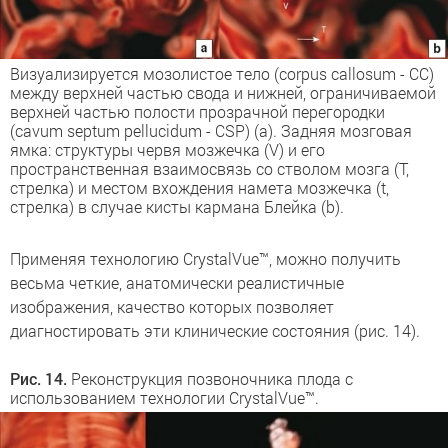
Визуализируется мозолистое тело (corpus callosum - CC)
между верхней частью свода и нижней, ограничиваемой
верхней частью полости прозрачной перегородки
(cavum septum pellucidum - CSP) (a). Задняя мозговая
ямка: структуры червя мозжечка (V) и его
пространственная взаимосвязь со стволом мозга (Т,
стрелка) и местом вхождения намета мозжечка (t,
стрелка) в случае кисты кармана Блейка (b).
Применяя технологию CrystalVue™, можно получить
весьма четкие, анатомически реалистичные
изображения, качество которых позволяет
диагностировать эти клинические состояния (рис. 14).
Рис. 14.
Реконструкция позвоночника плода с
использованием технологии CrystalVue™.