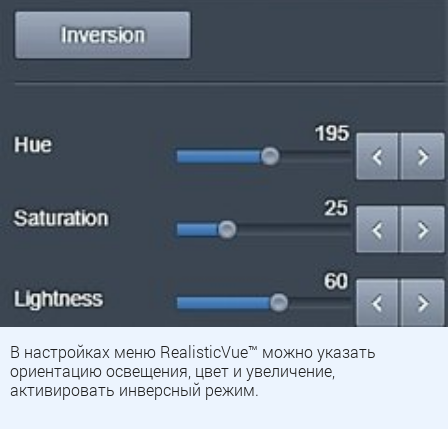
В настройках меню RealisticVue™ можно указать
ориентацию освещения, цвет и увеличение,
активировать инверсный режим.