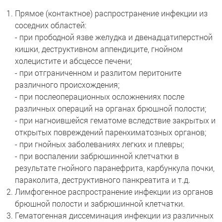
Прямое (контактное) распространение инфекции из
соседних областей:
- при прободной язве желудка и двенадцатиперстной
кишки, деструктивном аппендиците, гнойном
холецистите и абсцессе печени;
- при отграниченном и разлитом перитоните
различного происхождения;
- при послеоперационных осложнениях после
различных операций на органах брюшной полости;
- при нагноившейся гематоме вследствие закрытых и
открытых повреждений паренхиматозных органов;
- при гнойных заболеваниях легких и плевры;
- при воспалении забрюшинной клетчатки в
результате гнойного паранефрита, карбункула почки,
параколита, деструктивного панкреатита и т.д.
Лимфогенное распространение инфекции из органов
брюшной полости и забрюшинной клетчатки.
Гематогенная диссеминация инфекции из различных