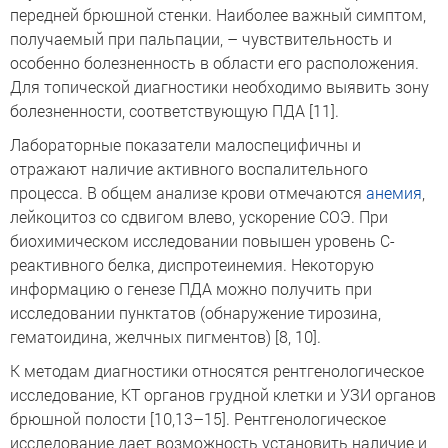
передней брюшной стенки. Наиболее важный симптом,
получаемый при пальпации, – чувствительность и
особенно болезненность в области его расположения.
Для топической диагностики необходимо выявить зону
болезненности, соответствующую ПДА [11].
Лабораторные показатели малоспецифичны и
отражают наличие активного воспалительного
процесса. В общем анализе крови отмечаются
анемия
,
лейкоцитоз со сдвигом влево, ускорение СОЭ. При
биохимическом исследовании повышен уровень С-
реактивного белка, диспротеинемия. Некоторую
информацию о генезе ПДА можно получить при
исследовании пунктатов (обнаружение тирозина,
гематоидина, желчных пигментов) [8, 10].
К методам диагностики относятся рентгенологическое
исследование, КТ органов грудной клетки и УЗИ органов
брюшной полости [10,13–15]. Рентгенологическое
исследование дает возможность установить наличие и