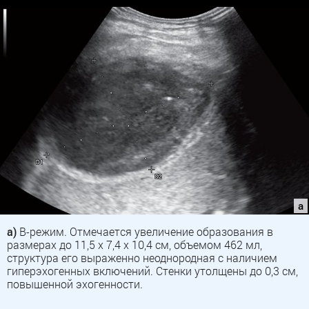
а)
В-режим. Отмечается увеличение образования в
размерах до 11,5 х 7,4 х 10,4 см, объемом 462 мл,
структура его выраженно неоднородная с наличием
гиперэхогенных включений. Стенки утолщены до 0,3 см,
повышенной эхогенности.