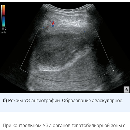
б)
Режим УЗ-ангиографии. Образование аваскулярное.
При контрольном УЗИ органов гепатобилиарной зоны с