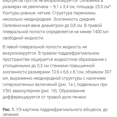
Вирсунгов проток не визуализируется. Селезенка в
размерах не увеличена – 9,1 х 3,4 см, площадь 25,0 см².
Контуры ровные, четкие. Структура паренхимы
несколько неоднородная. Эхогенность средняя.
Селезеночная вена диаметром до 0,8 см. В правой
плевральной полости определяется не менее 1400 мл
свободной жидкости.
В левой плевральной полости жидкость не
визуализируется. В правом поддиафрагмальном
пространстве лоцируется жидкостное образование с
утолщенными до 0,3 см стенками повышенной
эхогенности размерами 10,9 х 6,6 х 8,1см, объемом 307
мл, выраженно неоднородной структуры с наличием
гиперэхогенных включений (рис. 1а ), подвижных при
УЗИ, аваскулярное (рис. 1б). Образование
дифференцируется от правой доли печени.
Рис. 1.
УЗ-картина поддиафрагмального абсцесса, до
лечения.