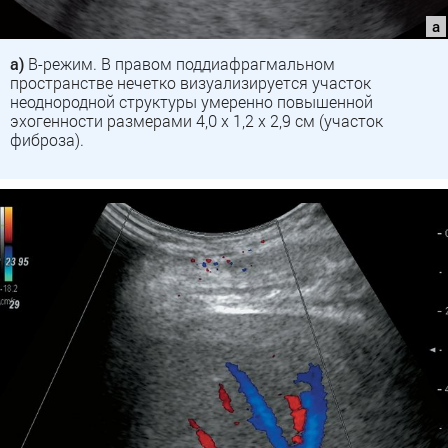
а)
В-режим. В правом поддиафрагмальном
пространстве нечетко визуализируется участок
неоднородной структуры умеренно повышенной
эхогенности размерами 4,0 х 1,2 х 2,9 см (участок
фиброза).