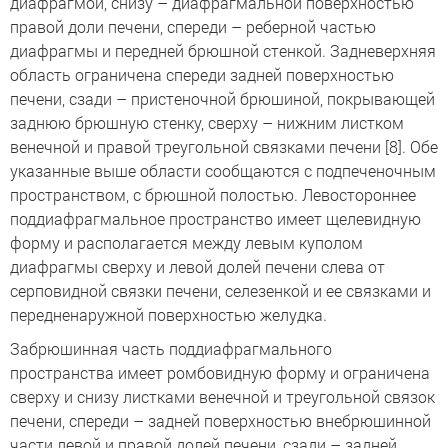
диафрагмой, снизу – диафрагмальной поверхностью
правой доли печени, спереди – реберной частью
диафрагмы и передней брюшной стенкой. Задневерхняя
область ограничена спереди задней поверхностью
печени, сзади – пристеночной брюшиной, покрывающей
заднюю брюшную стенку, сверху – нижним листком
венечной и правой треугольной связками печени [8]. Обе
указанные выше области сообщаются с подпеченочным
пространством, с брюшной полостью. Левостороннее
поддиафрагмальное пространство имеет щелевидную
форму и располагается между левым куполом
диафрагмы сверху и левой долей печени слева от
серповидной связки печени, селезенкой и ее связками и
передненаружной поверхностью желудка.
Забрюшинная часть поддиафрагмального
пространства имеет ромбовидную форму и ограничена
сверху и снизу листками венечной и треугольной связок
печени, спереди – задней поверхностью внебрюшинной
части левой и правой долей печени, сзади – задней