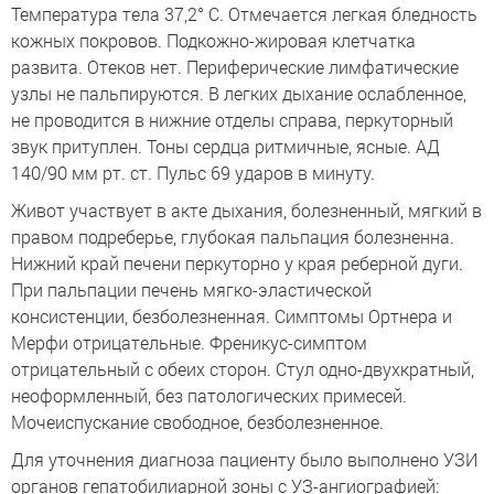
Температура тела 37,2° С. Отмечается легкая бледность
кожных покровов. Подкожно-жировая клетчатка
развита. Отеков нет. Периферические лимфатические
узлы не пальпируются. В легких дыхание ослабленное,
не проводится в нижние отделы справа, перкуторный
звук притуплен. Тоны сердца ритмичные, ясные. АД
140/90 мм рт. ст. Пульс 69 ударов в минуту.
Живот участвует в акте дыхания, болезненный, мягкий в
правом подреберье, глубокая пальпация болезненна.
Нижний край печени перкуторно у края реберной дуги.
При пальпации печень мягко-эластической
консистенции, безболезненная. Симптомы Ортнера и
Мерфи отрицательные. Френикус-симптом
отрицательный с обеих сторон. Стул одно-двухкратный,
неоформленный, без патологических примесей.
Мочеиспускание свободное, безболезненное.
Для уточнения диагноза пациенту было выполнено УЗИ
органов гепатобилиарной зоны с УЗ-ангиографией: