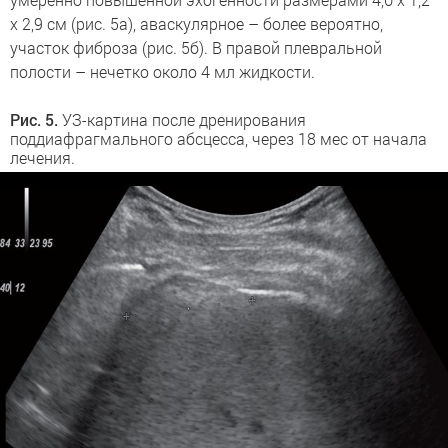
х 2,9 см (рис. 5а), аваскулярное – более вероятно,
участок фиброза (рис. 5б). В правой плевральной
полости – нечетко около 4 мл жидкости.
Рис. 5.
УЗ-картина после дренирования
поддиафрагмального абсцесса, через 18 мес от начала
лечения.