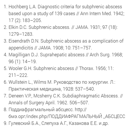
Hochberg L.A. Diagnostic criteria for subphrenic abscess
based upon a study of 139 cases // Ann Intern Med. 1942;
17 (2): 183–205.
Elkin D.C. Subphrenic abscess. // JAMA. 1931; 97 (18):
1279–1283.
Eisendrath D.N. Subphrenic abscess as a complication of
appendicitis // JAMA. 1908; 10: 751–757.
Magilligan D.J. Suprahepatic abscess // Arch Surg. 1968;
96 (1): 14–19.
Wooler G.H. Subphrenic abscess // Thorax. 1956; 11:
211–222.
Wullstein L., Wilms M. Руководство по хирургии. Л.:
Практическая медицина, 1928: 537–540.
Deneen V.P., Mcsherry C.K. Subdiaphragmatic Abscess. //
Annals of Surgery April. 1962. 506–507.
Поддиафрагмальный абсцесс. http://
бмэ.орг/index.php/ПОДДИАФРАГМАЛЬНЫЙ _АБСЦЕСС
Гулевский Б.А., Слепуха А.Г., Казакова Е.Е. и др.