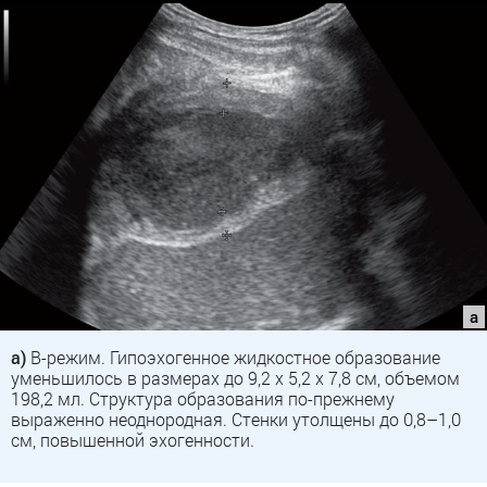
а)
В-режим. Гипоэхогенное жидкостное образование
уменьшилось в размерах до 9,2 х 5,2 х 7,8 см, объемом
198,2 мл. Структура образования по-прежнему
выраженно неоднородная. Стенки утолщены до 0,8–1,0
см, повышенной эхогенности.