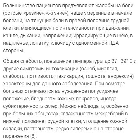
Большинство пациентов предъявляют жалобы на боли
(острые, «резкие», «жгучие»), чаще умеренные в начале
болезни, на тянущие боли в правой половине грудной
клетки, меняющиеся по интенсивности при движении,
кашле, дыхании, напряжении; иррадиирующие в шею, в
надплечье, лопатку, ключицу с одноименной ПДА
стороны.
Общая слабость, повышение температуры до 37–39° C и
другие симптомы интоксикации (озноб, миалгия,
слабость, потливость, тахикардия, тошнота, анорексия)
характерны для данного заболевания. При осмотре
больных отмечаются вынужденное полусидячее
положение, бледность кожных покровов, иногда
субиктеричность склер. Можно наблюдать, особенно
при больших абсцессах, сглаженность межреберий в
нижней половине грудной клетки, утолщение кожной
складки, пастозность, редко гиперемию на стороне
поражения [8].