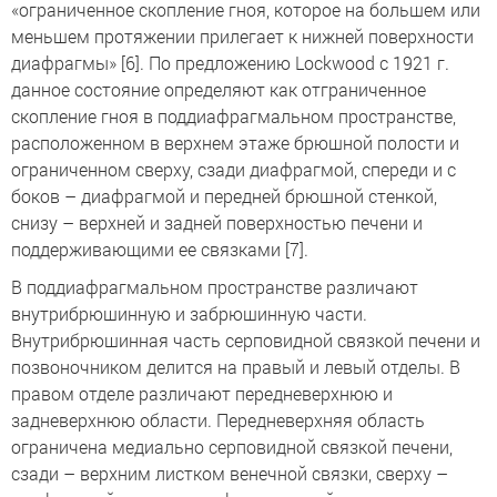
«ограниченное скопление гноя, которое на большем или
меньшем протяжении прилегает к нижней поверхности
диафрагмы» [6]. По предложению Lockwood с 1921 г.
данное состояние определяют как отграниченное
скопление гноя в поддиафрагмальном пространстве,
расположенном в верхнем этаже брюшной полости и
ограниченном сверху, сзади диафрагмой, спереди и с
боков – диафрагмой и передней брюшной стенкой,
снизу – верхней и задней поверхностью печени и
поддерживающими ее связками [7].
В поддиафрагмальном пространстве различают
внутрибрюшинную и забрюшинную части.
Внутрибрюшинная часть серповидной связкой печени и
позвоночником делится на правый и левый отделы. В
правом отделе различают передневерхнюю и
задневерхнюю области. Передневерхняя область
ограничена медиально серповидной связкой печени,
сзади – верхним листком венечной связки, сверху –