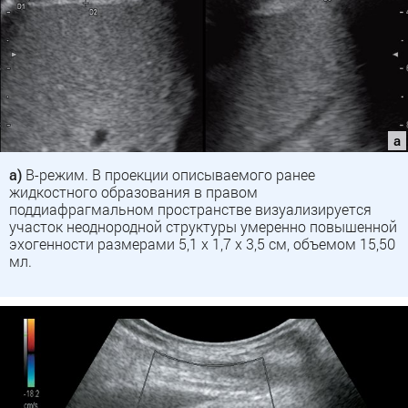
а)
В-режим. В проекции описываемого ранее
жидкостного образования в правом
поддиафрагмальном пространстве визуализируется
участок неоднородной структуры умеренно повышенной
эхогенности размерами 5,1 х 1,7 х 3,5 см, объемом 15,50
мл.