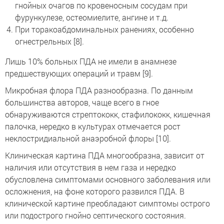
гнойных очагов по кровеносным сосудам при
фурункулезе, остеомиелите, ангине и т.д.
При торакоабдоминальных ранениях, особенно
огнестрельных [8].
Лишь 10% больных ПДА не имели в анамнезе
предшествующих операций и травм [9].
Микробная флора ПДА разнообразна. По данным
большинства авторов, чаще всего в гное
обнаруживаются стрептококк, стафилококк, кишечная
палочка, нередко в культурах отмечается рост
неклостридиальной анаэробной флоры [10].
Клиническая картина ПДА многообразна, зависит от
наличия или отсутствия в нем газа и нередко
обусловлена симптомами основного заболевания или
осложнения, на фоне которого развился ПДА. В
клинической картине преобладают симптомы острого
или подострого гнойно септического состояния.