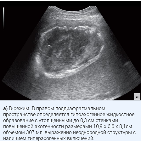
а)
В-режим. В правом поддиафрагмальном
пространстве определяется гипоэхогенное жидкостное
образование с утолщенными до 0,3 см стенками
повышенной эхогенности размерами 10,9 х 6,6 х 8,1см
объемом 307 мл, выраженно неоднородной структуры с
наличием гиперэхогенных включений.