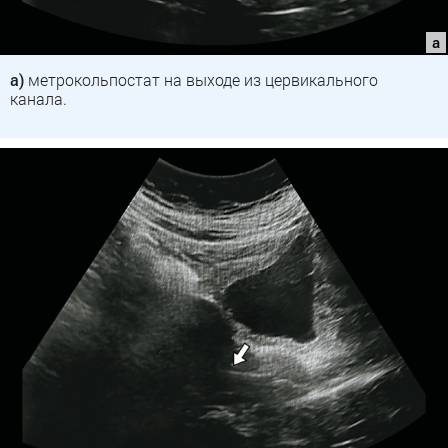
а)
метрокольпостат на выходе из цервикального
канала.