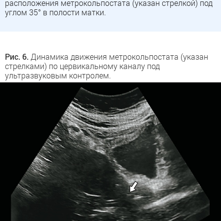
расположения метрокольпостата (указан стрелкой) под
углом 35° в полости матки.
Рис. 6.
Динамика движения метрокольпостата (указан
стрелками) по цервикальному каналу под
ультразвуковым контролем.