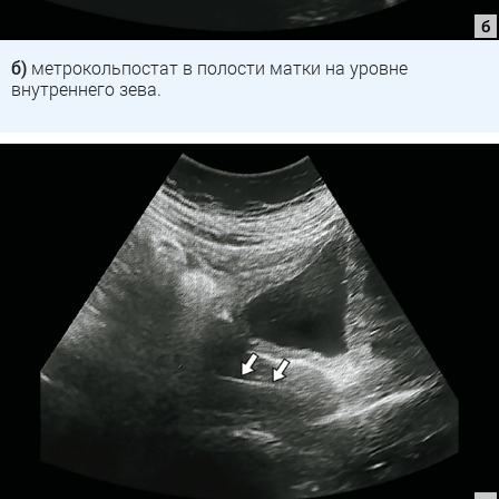
б)
метрокольпостат в полости матки на уровне
внутреннего зева.