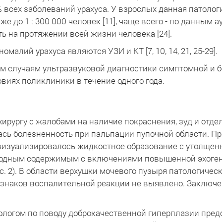
 всех заболеваний урахуса. У взрослых данная патологи
даже до 1 : 300 000 человек [11], чаще всего - по данным
ть на протяжении всей жизни человека [24].
алий урахуса являются УЗИ и КТ [7, 10, 14, 21, 25-29].
м случаям ультразвуковой диагностики симптомной и 
овиях поликлиники в течение одного года.
 хирургу с жалобами на наличие покраснения, зуд и отд
ась болезненность при пальпации пупочной области. Пр
и визуализировалось жидкостное образование с утолще
ородным содержимым с включениями повышенной эхоген
с. 2). В области верхушки мочевого пузыря патологичес
знаков воспалительной реакции не выявлено. Заключен
рологом по поводу доброкачественной гиперплазии пред