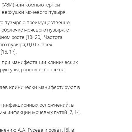
и (УЗИ) или компьютерной
ти верхушки мочевого пузыря.
ого пузыря с преимущественно
оболочке мочевого пузыря, с
 росте [18- 20]. Частота
го пузыря, 0,01% всех
5, 17].
в при манифестации клинических
труктуры, расположенное на
учаев клинически манифестируют в
мы инфекционных осложнений: в
ы инфекции мочевых путей [7, 14,
нию А.А. Гусева и соавт. [5], в