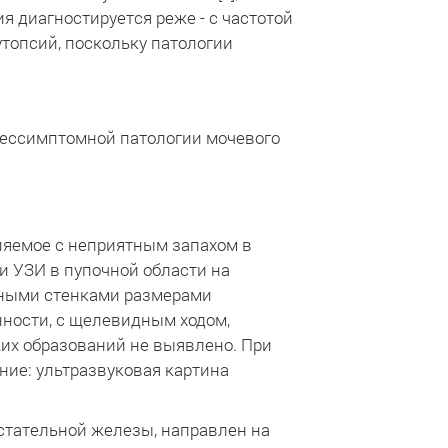
я диагностируется реже - с частотой
 аутопсий, поскольку патологии
бессимптомной патологии мочевого
еляемое с неприятным запахом в
и УЗИ в пупочной области на
нными стенками размерами
ности, с щелевидным ходом,
ких образований не выявлено. При
ие: ультразвуковая картина
стательной железы, направлен на