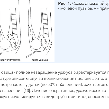
Рис. 1.
Схема аномалий урах
- мочевой пузырь, R - пря
 свищ) - полное незаращение урахуса, характеризуется
ературе описаны случаи возникновения пиелонефрита, а
 встречается у детей (до 50% наблюдений), сочетается с
 населения [13]. Лечение оперативное, урахус иссекают
хус визуализируется в виде трубчатой гипо-, анэхоген