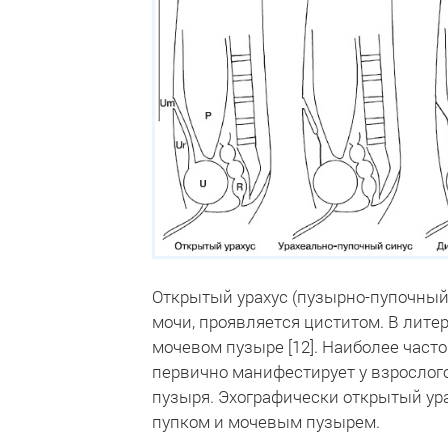
Открытый урахус (пузырно-пупочный
мочи, проявляется циститом. В лит
мочевом пузыре [12]. Наиболее часто
первично манифестирует у взрослого
пузыря. Эхографически открытый ура
пупком и мочевым пузырем.