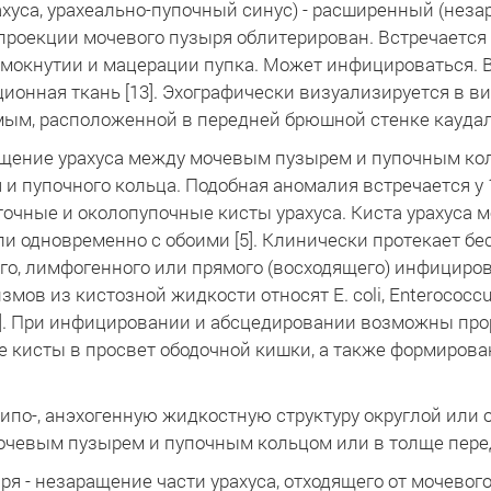
хуса, урахеально-пупочный синус) - расширенный (неза
 проекции мочевого пузыря облитерирован. Встречается 
мокнутии и мацерации пупка. Может инфицироваться. 
ционная ткань [13]. Эхографически визуализируется в в
ым, расположенной в передней брюшной стенке каудаль
ращение урахуса между мочевым пузырем и пупочным ко
и пупочного кольца. Подобная аномалия встречается у 1
очные и околопупочные кисты урахуса. Киста урахуса
ли одновременно с обоими [5]. Клинически протекает б
о, лимфогенного или прямого (восходящего) инфицирован
в из кистозной жидкости относят E. coli, Enterococcus 
 [14]. При инфицировании и абсцедировании возможны п
е кисты в просвет ободочной кишки, а также формиров
гипо-, анэхогенную жидкостную структуру округлой ил
чевым пузырем и пупочным кольцом или в толще перед
 - незаращение части урахуса, отходящего от мочевого 