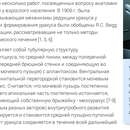
было несколько работ, посвященных вопросу анатомии
 у взрослого населения. В 1906 г. была
оказывающая механизмы редукции урахуса у
 и формирования урахуса были обобщены R.C. Begg
икации, рассматривавшие не только методы
кого лечения [1, 5, 6].
вляет собой тубулярную структуру,
тциуса, по средней линии, между поперечной
передней брюшной стенки и соединяющую во
 мочевого пузыря) с аллантоисом. Вентральная
генитальной перегородкой становится мочевым
с. Считается, что мочевой пузырь постепенно
к его апикальная часть постепенно истончается,
меющий собственную брыжейку - мезоурахус [7-9].
анным разных авторов) внутриутробного развития
рируется и становится средней пузырно-пупочной
ет урахуса сохраняется в течение всей дальнейшей