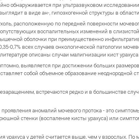
айно обнаруживается при ультразвуковом исследовани
 выглядит в виде ан-, гипоэхогенной структуры в облас
пухоль, расположенную по передней поверхности мочев
сопутствующих воспалительных изменений в слизистой 
шечной оболочки при преимущественно инфильтративном
,35-0,7% всех случаев онкологической патологии мочево
 литературе описаны случаи малигнизации кист урахуса [1
мптомно, выявляется при достижении больших размеро
дставляет собой объемное образование неоднородной с
 незаращением, встречаются редко и в большинстве сл
 проявления аномалий мочевого протока - это симпто
брюшной стенки (воспаление кисты урахуса) или симптом
 урахуса у детей считается выше, чем у взрослых. По мне