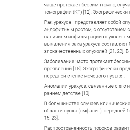
чаще протекает бессимптомно, случ
томографии (КТ) [12]. Эхографически
Рак урахуса - представляет собой о
эндофитным ростом, с отсутствием 
наличием инфильтрации опухолью мы
выявления рака урахуса составляет 0
злокачественных опухолей [21, 22]. В
Заболевание часто протекает бесси
проявлений [18]. Эхографически пре
передней стенке мочевого пузыря.
Аномалии урахуса, связанные с его
раннем детстве [13].
В большинстве случаев клинические
области пупка (омфалит), передней 
15, 23].
Распространенность пороков развития