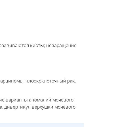
о развиваются кисты; незаращение
карциномы, плоскоклеточный рак,
ие варианты аномалий мочевого
а, дивертикул верхушки мочевого