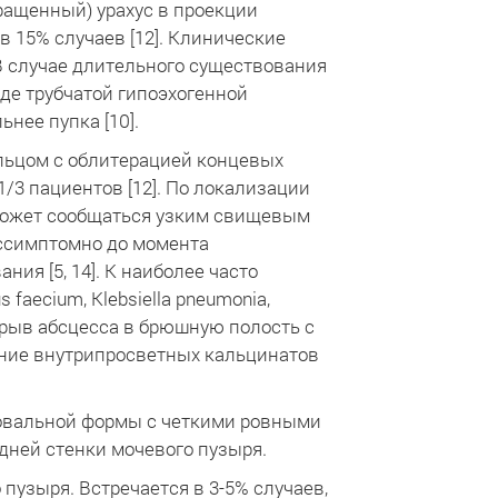
ращенный) урахус в проекции
в 15% случаев [12]. Клинические
В случае длительного существования
иде трубчатой гипоэхогенной
нее пупка [10].
льцом с облитерацией концевых
/3 пациентов [12]. По локализации
 может сообщаться узким свищевым
ессимптомно до момента
ия [5, 14]. К наиболее часто
faecium, Klebsiella pneumonia,
рорыв абсцесса в брюшную полость с
ание внутрипросветных кальцинатов
и овальной формы с четкими ровными
ней стенки мочевого пузыря.
пузыря. Встречается в 3-5% случаев,