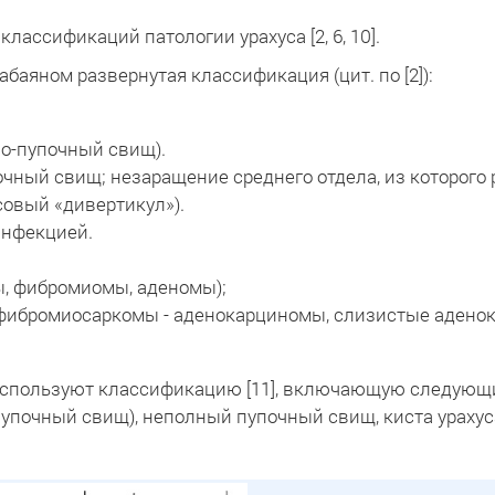
лассификаций патологии урахуса [2, 6, 10].
Бабаяном развернутая классификация (цит. по [2]):
о-пупочный свищ).
очный свищ; незаращение среднего отдела, из которог
совый «дивертикул»).
инфекцией.
ы, фибромиомы, аденомы);
 фибромиосаркомы - аденокарциномы, слизистые адено
 используют классификацию [11], включающую следующ
пупочный свищ), неполный пупочный свищ, киста урахус