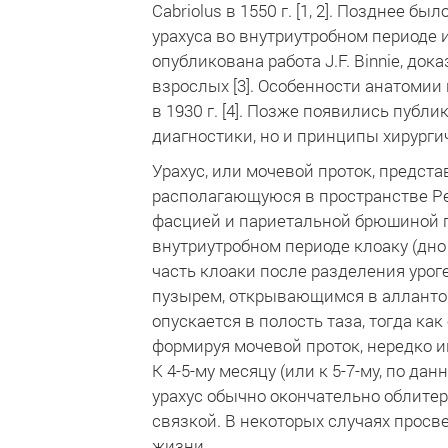
Cabriolus в 1550 г. [1, 2]. Позднее 
урахуса во внутриутробном периоде и
опубликована работа J.F. Binnie, д
взрослых [3]. Особенности анатомии
в 1930 г. [4]. Позже появились публ
диагностики, но и принципы хирургичес
Урахус, или мочевой проток, предста
располагающуюся в пространстве Ре
фасцией и париетальной брюшиной 
внутриутробном периоде клоаку (дно
часть клоаки после разделения уро
пузырем, открывающимся в аллантои
опускается в полость таза, тогда ка
формируя мочевой проток, нередко и
К 4-5-му месяцу (или к 5-7-му, по д
урахус обычно окончательно облите
связкой. В некоторых случаях просв
жизни.