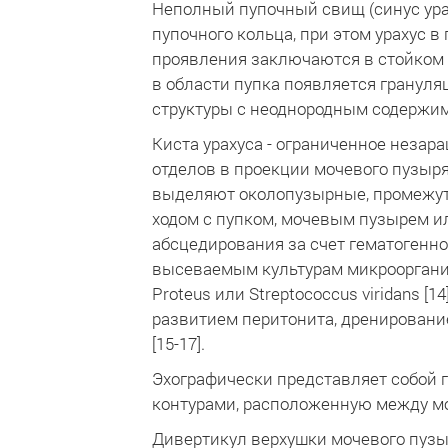
Неполный пупочный свищ (синус ура
пупочного кольца, при этом урахус в
проявления заключаются в стойком 
в области пупка появляется грануля
структуры с неоднородным содержим
Киста урахуса - ограниченное неза
отделов в проекции мочевого пузыря 
выделяют околопузырные, промежут
ходом с пупком, мочевым пузырем и
абсцедирования за счет гематогенног
высеваемым культурам микроорганизмо
Proteus или Streptococcus viridans
развитием перитонита, дренировани
[15-17].
Эхографически представляет собой 
контурами, расположенную между мо
Дивертикул верхушки мочевого пузыря