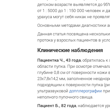
детском возрасте выявляется до 95%
от 1 : 5000 до 1 : 150 000 человек и 
урахуса могут себя никак не проявля
Основными методами диагностики аном
Данная статья посвящена нескольки
протока у взрослых пациентов в усл
Клинические наблюдения
Пациентка Ч., 43 года
, обратилась к
области пупка. При осмотре отмечал
глубине 0,8 см от поверхности кож
23х7,8х14,2 мм, заполненное неодн
подходящим к поверхности пупка (ри
ультразвуковой
допплерографии
при
неполного пупочного свища.
Пациент Б., 82 года
, наблюдается у