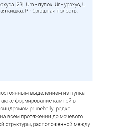
уса [23]. Um - пупок, Ur - урахус, U
мая кишка, P - брюшная полость.
 постоянным выделением из пупка
 также формирование камней в
 синдромом prunebelly; редко
 на всем протяжении до мочевого
ной структуры, расположенной между