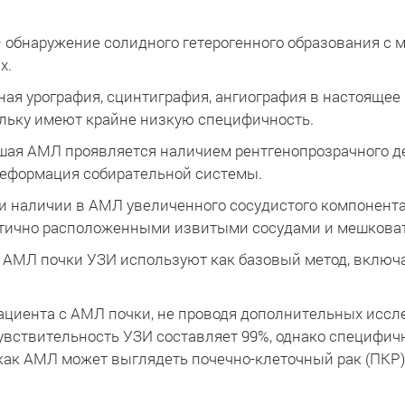
 обнаружение солидного гетерогенного образования с
х.
ная урография, сцинтиграфия, ангиография в настояще
ольку имеют крайне низкую специфичность.
шая АМЛ проявляется наличием рентгенопрозрачного де
деформация собирательной системы.
и наличии в АМЛ увеличенного сосудистого компонента
отично расположенными извитыми сосудами и мешкова
 АМЛ почки УЗИ используют как базовый метод, включ
ациента с АМЛ почки, не проводя дополнительных иссл
чувствительность УЗИ составляет 99%, однако специфич
в как АМЛ может выглядеть почечно-клеточный рак (ПКР