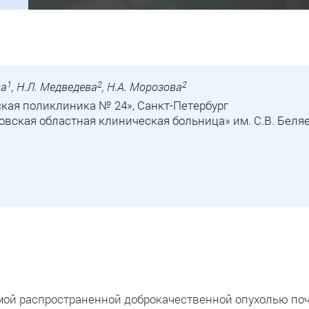
1
2
2
ва
, Н.Л. Медведева
, Н.А. Морозова
кая поликлиника № 24», Санкт-Петербург
вская областная клиническая больница» им. С.В. Беля
ой распространенной доброкачественной опухолью поче