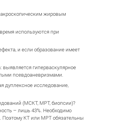
 макроскопическим жировым
е время используются при
фекта, и если образование имеет
: выявляется гиперваскулярное
тыми псевдоаневризмами.
ая дуплексное исследование,
едований (МСКТ, МРТ, биопсии)?
ность – лишь 43%. Необходимо
). Поэтому КТ или МРТ обязательны