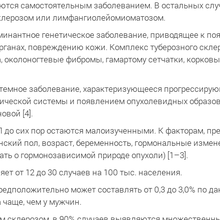
ются самостоятельным заболеванием. В остальных слу
склерозом или лимфангиолейомиоматозом.
минантное генетическое заболевание, приводящее к п
органах, повреждению кожи. Комплекс туберозного скл
, околоногтевые фибромы, гамартому сетчатки, корков
емное заболевание, характеризующееся прогрессирую
ической системы и появлением опухолевидных образов
вой [4].
Л до сих пор остаются малоизученными. К факторам, п
ский пол, возраст, беременность, гормональные измен
ть о гормонозависимой природе опухоли) [1–3].
т от 12 до 30 случаев на 100 тыс. населения.
едположительно может составлять от 0,3 до 3,0% по дан
 чаще, чем у мужчин.
м склерозом, в 90% случаев выявляются множественны