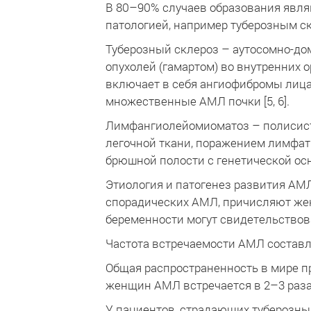
В 80–90% случаев образования явля
патологией, например туберозным 
Туберозный склероз – аутосомно-до
опухолей (гамартом) во внутренних 
включает в себя ангиофибромы лица
множественные АМЛ почки [5, 6].
Лимфангиолейомиоматоз – полисист
легочной ткани, поражением лимфат
брюшной полости с генетической осно
Этиология и патогенез развития АМ
спорадических АМЛ, причисляют жен
беременности могут свидетельствова
Частота встречаемости АМЛ составляе
Общая распространенность в мире пр
женщин АМЛ встречается в 2–3 раза
У пациентов, страдающих туберозны