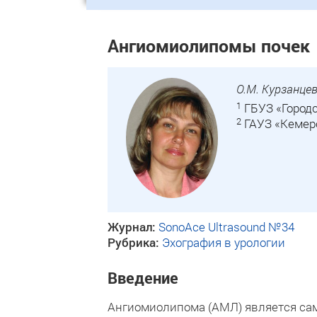
Ангиомиолипомы почек
О.М. Курзанце
1
ГБУЗ «Городс
2
ГАУЗ «Кемеро
Журнал:
SonoAce Ultrasound №34
Рубрика:
Эхография в урологии
Введение
Ангиомиолипома (АМЛ) является сам