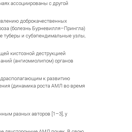
чаях ассоциированы с другой
оявлению доброкачественных
ероза (болезнь Бурневилля–Прингла)
ые туберы и субэпендимальные узлы,
щей кистозной деструкцией
аний (ангиомиолипом) органов
редрасполагающим к развитию
ения (динамика роста АМЛ во время
ным разных авторов [1–3], у
е двусторонние АМЛ почек. В свою