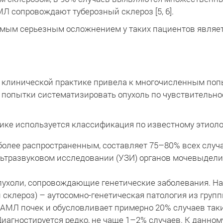
Л сопровождают туберозный склероз [5, 6].
амым серьезным осложнением у таких пациентов являе
 клинической практике привела к многочисленным поп
 попытки систематизировать опухоль по чувствительно
тике используется классификация по известному этиоло
более распространенным, составляет 75–80% всех случ
ьтразвуковом исследовании (УЗИ) органов мочевыдели
ухоли, сопровождающие генетические заболевания. На
склероз) – аутосомно-генетическая патология из груп
МЛ почек и обусловливает примерно 20% случаев таки
Диагностируется редко, не чаще 1–2% случаев. К данно