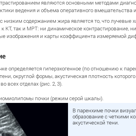
нтрастированием являются основными методами диагно
актики ведения и объема оперативного вмешательства и
 низким содержанием жира является то, что лучевые х
к к КТ, так и МРТ: ни динамическое контрастирование, 
ые изображения и карты коэффициента измеряемой ди
ие
ке определяется гиперэхогенное (по отношению к паре
тени, округлой формы, акустическая плотность которог
о всех отделах (рис. 2, 3).
гиомиолипомы почки (режим серой шкалы).
В паренхиме почки визуа
образование с четкими ко
акустической тени.