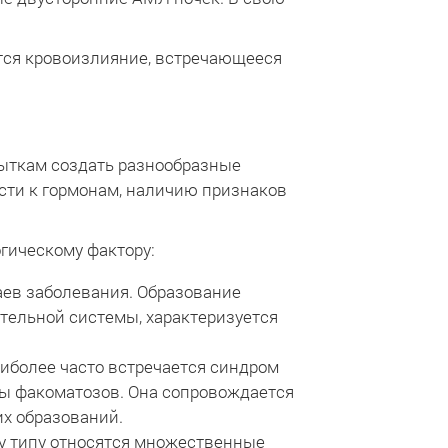
тся кровоизлияние, встречающееся
ыткам создать разнообразные
сти к гормонам, наличию признаков
гическому фактору:
аев заболевания. Образование
тельной системы, характеризуется
иболее часто встречается синдром
пы факоматозов. Она сопровождается
х образований.
му типу относятся множественные