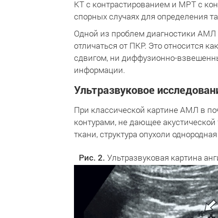
КТ с контрастированием и МРТ с ко
спорных случаях для определения т
Одной из проблем диагностики АМЛ с
отличаться от ПКР. Это относится ка
сдвигом, ни диффузионно-взвешенн
информации.
Ультразвуковое исследован
При классической картине АМЛ в поч
контурами, не дающее акустической 
ткани, структура опухоли однородная в
Рис. 2.
Ультразвуковая картина ан