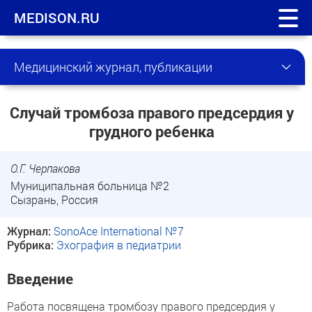
MEDISON.RU
Медицинский журнал, публикации
Случай тромбоза правого предсердия у
грудного ребенка
О.Г. Черпакова
Муниципальная больница №2
Сызрань, Россия
Журнал:
SonoAce International №7
Рубрика:
Эхография в педиатрии
Введение
Работа посвящена тромбозу правого предсердия у