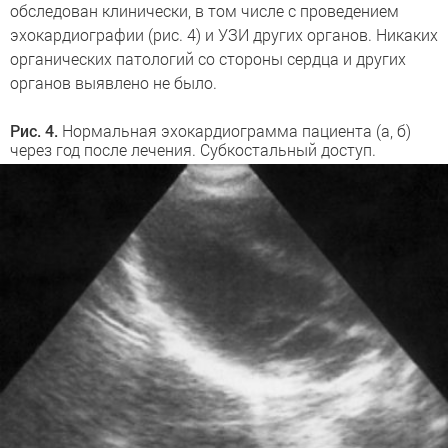
обследован клинически, в том числе с проведением
эхокардиографии (рис. 4) и УЗИ других органов. Никаких
органических патологий со стороны сердца и других
органов выявлено не было.
Рис. 4.
Нормальная эхокардиограмма пациента (а, б)
через год после лечения. Субкостальный доступ.