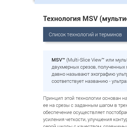
Технология MSV (мульти
Список технологий и терминов
MSV™
(Multi-Slice View™ или му
двухмерных срезов, полученных 
давно называют эхографию ульт
соответствует названию - ультр
Принцип этой технологии основан н
ее на срезы с заданным шагом в тре
обеспечение осуществляет постобра
усиления четкости, улучшения конту
серой школы с качеством, сравнимым