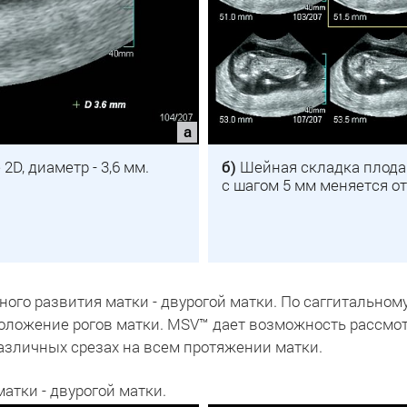
D, диаметр - 3,6 мм.
б)
Шейная складка плода 
с шагом 5 мм меняется от 
ного развития матки - двурогой матки. По саггитальном
оложение рогов матки. MSV™ дает возможность рассмот
различных срезах на всем протяжении матки.
атки - двурогой матки.