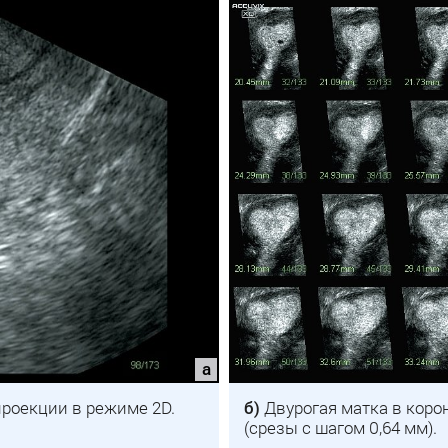
проекции в режиме 2D.
б)
Двурогая матка в кор
(срезы с шагом 0,64 мм).