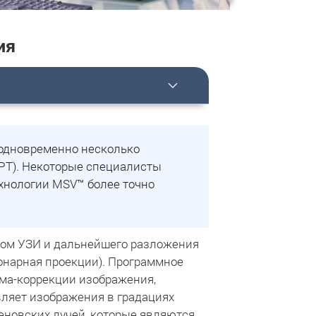
ия
ь одновременно несколько
МРТ). Некоторые специалисты
хнологии MSV™ более точно
ном УЗИ и дальнейшего разложения
ронарная проекции). Программное
мма-коррекции изображения,
авляет изображения в градациях
геновских лучей, которые являются