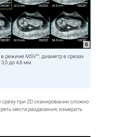
в режиме MSV™, диаметр в срезах
3,5 до 4,6 мм.
у срезу при 2D сканировании сложно
реть места раздвоения, измерить