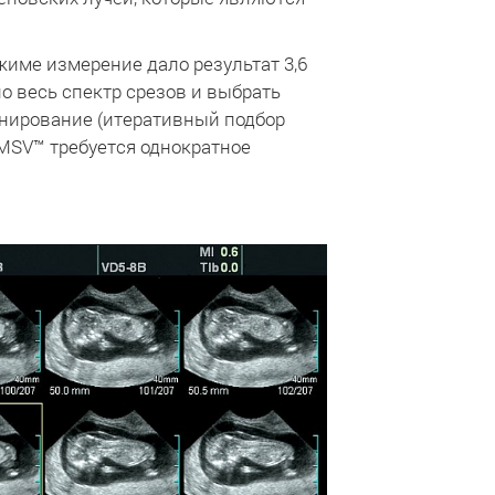
жиме измерение дало результат 3,6
о весь спектр срезов и выбрать
ионирование (итеративный подбор
MSV™ требуется однократное